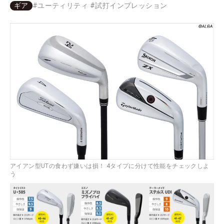
ギア
#
ユーティリティ
#
試打インプレッション
アイアン型UTの食わず嫌いは損！ 4タイプに分けて性能をチェックしよ
う