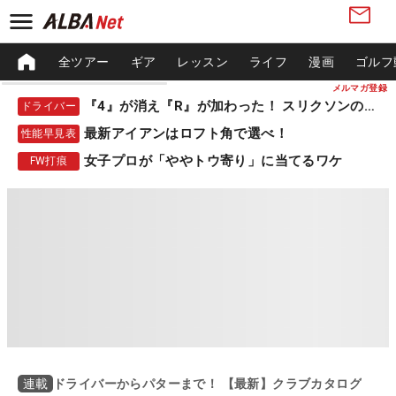
全ツアー
ギア
レッスン
ライフ
漫画
ゴルフ
メルマガ登録
『4』が消え『R』が加わった！ スリクソンの新作
ドライバー
最新アイアンはロフト角で選べ！
性能早見表
女子プロが「ややトウ寄り」に当てるワケ
FW打痕
ドライバーからパターまで！ 【最新】クラブカタログ
連載