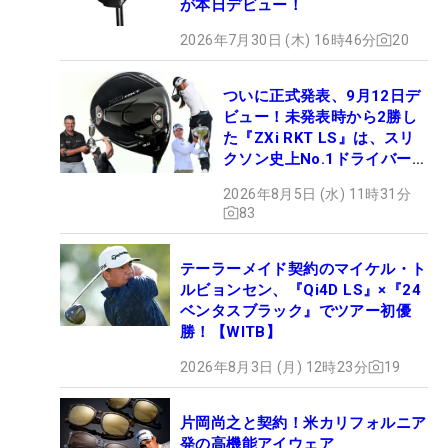
が本日デビュー！
2026年7月30日 (木) 16時46分
20
ついに正式発表、9月12日デ
ビュー！未発表時から2勝し
た『ZXi RKT LS』は、スリ
クソン史上No.1ドライバー!?
【打ってみた】
2026年8月5日 (水) 11時31分
83
テーラーメイド契約のマイケル・ト
ルビョンセン、『Qi4D LS』×『24
ベンタスブラック』でツアー初優
勝！【WITB】
2026年8月3日 (月) 12時23分
19
片岡尚之と契約！米カリフォルニア
発の高機能アイウェア