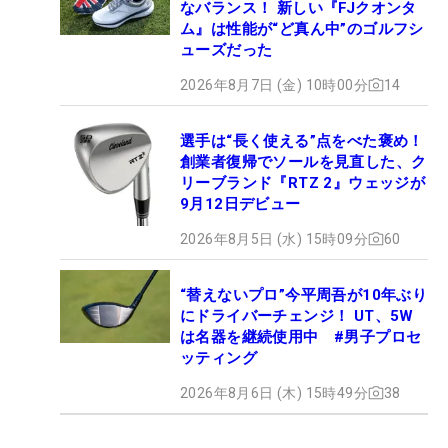
なバランス！ 新しい『FJクオンタ
ム』は性能が“ど真ん中”のゴルフシ
ューズだった
2026年8月7日 (金) 10時00分
14
選手は“長く使える”点をべた褒め！
創業者復帰でソールを見直した、ク
リーブランド『RTZ 2』ウェッジが
9月12日デビュー
2026年8月5日 (水) 15時09分
60
“替えないプロ”今平周吾が10年ぶり
にドライバーチェンジ！ UT、5W
は名器を継続使用中 #男子プロセ
ッティング
2026年8月6日 (木) 15時49分
38