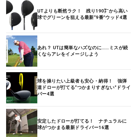
UTよりも断然ラク！ 残り190㍎から高い
球でグリーンを狙える最新“9番”ウッド4選
あれ？ UTは簡単なハズなのに……ミスが続
くならアレをイメージしよう
球を操りたい上級者も安心・納得！ 強弾
道ドローが打てる“つかまりすぎない”ドライ
バー4選
安定したドローが打てる！ ナチュラルに
球がつかまる最新ドライバー16選