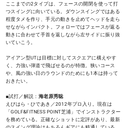
ここまでの2タイプは、フェースの開閉を使って打
つスイングに向いている。ダウンスイングではある
程度タメを作り、手元の動きを止めてヘッドを走ら
せながらインパクト。フォローではフェースが返る
動きに合わせて手首を返しながら左サイドに振り抜
いていこう。
アイアン型UTは目標に対してスクエアに構えやす
く、力強い弾道で飛ばせるのが特徴。狭いコース
や、風の強い日のラウンドのためにも1本は持って
おきたい。
■試打／解説：
海老原秀聡
えびはら・ひであき／2012年プロ入り。現在は
「GOLF&FITNESS POINT芝浦」でインストラクター
を務めている。正確なショットに定評があり、最新
のスイング理論はもちろんギアにも精通している