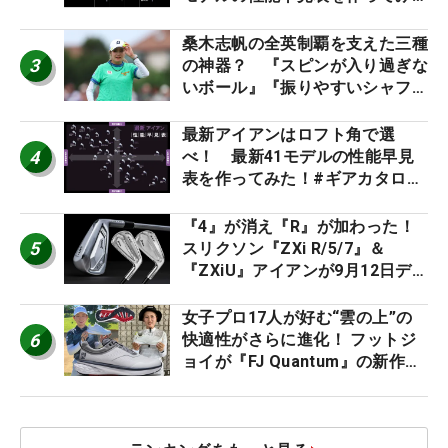
た #ギアカタログ2026
桑木志帆の全英制覇を支えた三種
3
の神器？ 『スピンが入り過ぎな
いボール』『振りやすいシャフ
ト』『真っすぐ飛ぶドライバ
ー』 #女子プロセッティング
最新アイアンはロフト角で選
4
べ！ 最新41モデルの性能早見
表を作ってみた！#ギアカタログ
2026
『4』が消え『R』が加わった！
5
スリクソン『ZXi R/5/7』＆
『ZXiU』アイアンが9月12日デ
ビュー
女子プロ17人が好む“雲の上”の
6
快適性がさらに進化！ フットジ
ョイが『FJ Quantum』の新作を
発表、8月7日デビュー