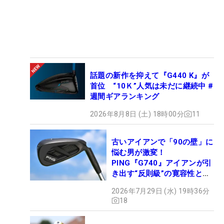
話題の新作を抑えて『G440 K』が
首位 “10Ｋ”人気は未だに継続中 #
週間ギアランキング
2026年8月8日 (土) 18時00分
11
古いアイアンで「90の壁」に
悩む男が激変！
PING『G740』アイアンが引
き出す“反則級”の寛容性と飛
びは本当だった！
2026年7月29日 (水) 19時36分
18