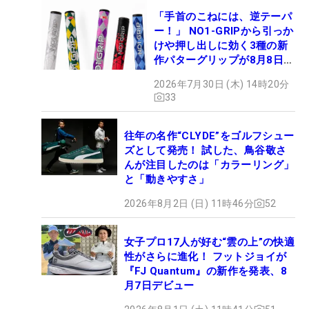
「手首のこねには、逆テーパ
ー！」 NO1-GRIPから引っか
けや押し出しに効く3種の新
作パターグリップが8月8日デ
ビュー
2026年7月30日 (木) 14時20分
33
往年の名作“CLYDE”をゴルフシュー
ズとして発売！ 試した、鳥谷敬さ
んが注目したのは「カラーリング」
と「動きやすさ」
2026年8月2日 (日) 11時46分
52
女子プロ17人が好む“雲の上”の快適
性がさらに進化！ フットジョイが
『FJ Quantum』の新作を発表、8
月7日デビュー