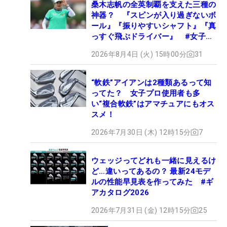
桑木志帆の全英制覇を支えた三種の
神器？ 『スピンが入り過ぎないボ
ール』『振りやすいシャフト』『真
っすぐ飛ぶドライバー』 #女子プ
ロセッティング
2026年8月4日 (火) 15時00分
31
“軟鉄”アイアンは2種類あるって知
ってた？ 女子プロ使用者も多
い“複合軟鉄”はアマチュアにもオス
スメ！
2026年7月30日 (木) 12時15分
7
ウェッジってどれも一緒に見えるけ
ど…違いってあるの？ 最新24モデ
ルの性能早見表を作ってみた #ギ
アカタログ2026
2026年7月31日 (金) 12時15分
25