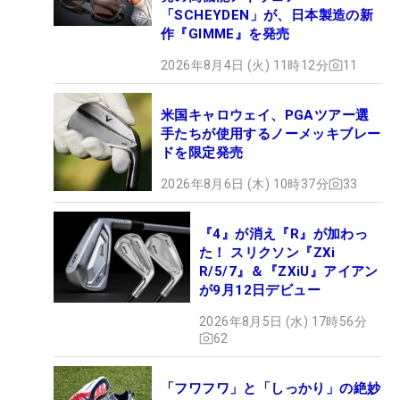
「SCHEYDEN」が、日本製造の新
作『GIMME』を発売
2026年8月4日 (火) 11時12分
11
米国キャロウェイ、PGAツアー選
手たちが使用するノーメッキブレー
ドを限定発売
2026年8月6日 (木) 10時37分
33
『4』が消え『R』が加わっ
た！ スリクソン『ZXi
R/5/7』＆『ZXiU』アイアン
が9月12日デビュー
2026年8月5日 (水) 17時56分
62
「フワフワ」と「しっかり」の絶妙