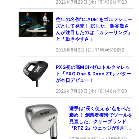
2026年7月29日 (水) 15時36分
23
往年の名作“CLYDE”をゴルフシュー
ズとして発売！ 試した、鳥谷敬さ
んが注目したのは「カラーリング」
と「動きやすさ」
2026年8月2日 (日) 11時46分
52
PXG初の高MOI×ゼロトルクマレッ
ト『PXG One & Done ZT』パター
が本日デビュー！
2026年7月30日 (木) 16時46分
20
選手は“長く使える”点をべた
褒め！ 創業者復帰でソールを
見直した、クリーブランド
『RTZ 2』ウェッジが9月12
日デビュー
2026年8月5日 (水) 15時09分