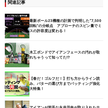
関連記事
最新ボール23機種の計測で判明した“7,500
回転”の分岐点 アプローチのスピン量でミ
スの許容度は変わる！
木工ボンドでアイアンフェースの汚れが取
れちゃうって知ってた⁉
【春だ！ゴルフだ！】打ち方からライン読
み、パターの選び方までパッティング強化
大特集！
アイアンが苦手な永井花奈が取り入れたテ