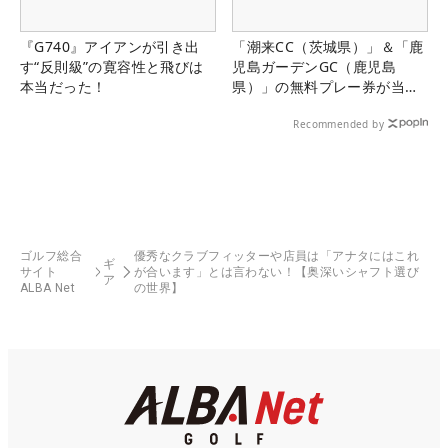
『G740』アイアンが引き出
「潮来CC（茨城県）」＆「鹿
す“反則級”の寛容性と飛びは
児島ガーデンGC（鹿児島
本当だった！
県）」の無料プレー券が当た
る！！
Recommended by
ゴルフ総合
優秀なクラブフィッターや店員は「アナタにはこれ
ギ
サイト
が合います」とは言わない！【奥深いシャフト選び
ア
ALBA Net
の世界】