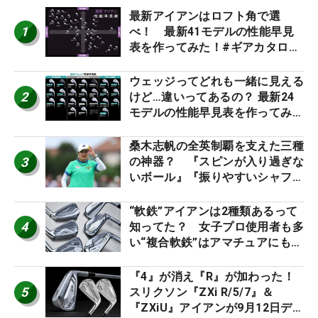
最新アイアンはロフト角で選
1
べ！ 最新41モデルの性能早見
表を作ってみた！#ギアカタログ
2026
ウェッジってどれも一緒に見える
2
けど…違いってあるの？ 最新24
モデルの性能早見表を作ってみ
た #ギアカタログ2026
桑木志帆の全英制覇を支えた三種
3
の神器？ 『スピンが入り過ぎな
いボール』『振りやすいシャフ
ト』『真っすぐ飛ぶドライバ
ー』 #女子プロセッティング
“軟鉄”アイアンは2種類あるって
4
知ってた？ 女子プロ使用者も多
い“複合軟鉄”はアマチュアにもオ
ススメ！
『4』が消え『R』が加わった！
5
スリクソン『ZXi R/5/7』＆
『ZXiU』アイアンが9月12日デ