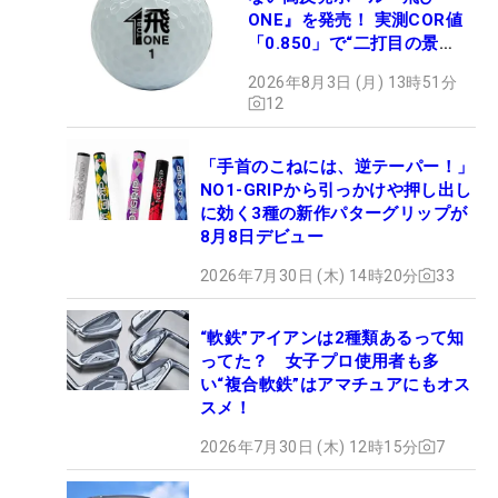
ONE』を発売！ 実測COR値
「0.850」で“二打目の景
色”が劇的に変わる!?
2026年8月3日 (月) 13時51分
12
「手首のこねには、逆テーパー！」
NO1-GRIPから引っかけや押し出し
に効く3種の新作パターグリップが
8月8日デビュー
2026年7月30日 (木) 14時20分
33
“軟鉄”アイアンは2種類あるって知
ってた？ 女子プロ使用者も多
い“複合軟鉄”はアマチュアにもオス
スメ！
2026年7月30日 (木) 12時15分
7