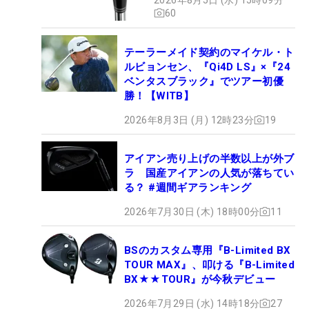
60
テーラーメイド契約のマイケル・ト
ルビョンセン、『Qi4D LS』×『24
ベンタスブラック』でツアー初優
勝！【WITB】
2026年8月3日 (月) 12時23分
19
アイアン売り上げの半数以上が外ブ
ラ 国産アイアンの人気が落ちてい
る？ #週間ギアランキング
2026年7月30日 (木) 18時00分
11
BSのカスタム専用『B-Limited BX
TOUR MAX』、叩ける『B-Limited
BX★★TOUR』が今秋デビュー
2026年7月29日 (水) 14時18分
27