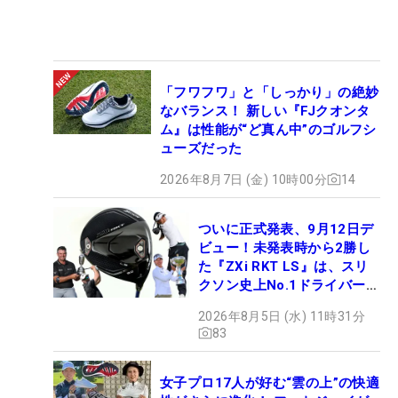
「フワフワ」と「しっかり」の絶妙
なバランス！ 新しい『FJクオンタ
ム』は性能が“ど真ん中”のゴルフシ
ューズだった
2026年8月7日 (金) 10時00分
14
ついに正式発表、9月12日デ
ビュー！未発表時から2勝し
た『ZXi RKT LS』は、スリ
クソン史上No.1ドライバー!?
【打ってみた】
2026年8月5日 (水) 11時31分
83
女子プロ17人が好む“雲の上”の快適