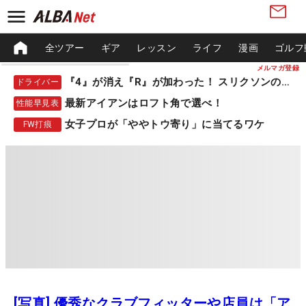
全ツアー
ギア
レッスン
ライフ
漫画
ゴルフ
メルマガ登録
『4』が消え『R』が加わった！ スリクソンの新作
ドライバー
最新アイアンはロフト角で選べ！
性能早見表
女子プロが「ややトウ寄り」に当てるワケ
FW打痕
[写真] 優秀なクラブフィッターや店員は「ア