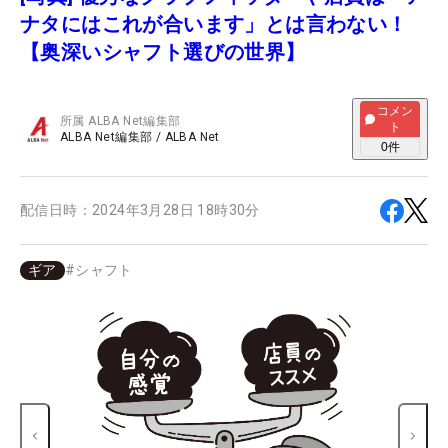
ナタにはこれが合います」とは言わない！
【奥深いシャフト選びの世界】
コメン
所属
ALBA Net編集部
ト
ALBA Net編集部
/
ALBA Net
0
件
配信日時：
2024年3月28日 18時30分
ギア
#
シャフト