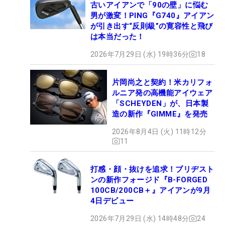
古いアイアンで「90の壁」に悩む
男が激変！PING『G740』アイアン
が引き出す“反則級”の寛容性と飛び
は本当だった！
2026年7月29日 (水) 19時36分
18
片岡尚之と契約！米カリフォ
ルニア発の高機能アイウェア
「SCHEYDEN」が、日本製
造の新作『GIMME』を発売
2026年8月4日 (火) 11時12分
11
打感・顔・抜けを追求！ブリヂスト
ンの新作フォージド『B-FORGED
100CB/200CB＋』アイアンが9月
4日デビュー
2026年7月29日 (水) 14時48分
24