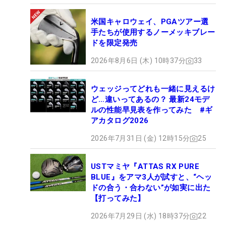
米国キャロウェイ、PGAツアー選
手たちが使用するノーメッキブレー
ドを限定発売
2026年8月6日 (木) 10時37分
33
ウェッジってどれも一緒に見えるけ
ど…違いってあるの？ 最新24モデ
ルの性能早見表を作ってみた #ギ
アカタログ2026
2026年7月31日 (金) 12時15分
25
USTマミヤ『ATTAS RX PURE
BLUE』をアマ3人が試すと、“ヘッ
ドの合う・合わない”が如実に出た
【打ってみた】
2026年7月29日 (水) 18時37分
22