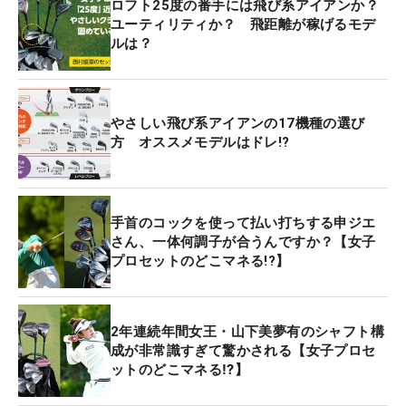
ロフト25度の番手には飛び系アイアンか？
ユーティリティか？ 飛距離が稼げるモデ
ルは？
やさしい飛び系アイアンの17機種の選び
方 オススメモデルはドレ!?
手首のコックを使って払い打ちする申ジエ
さん、一体何調子が合うんですか？【女子
プロセットのどこマネる!?】
2年連続年間女王・山下美夢有のシャフト構
成が非常識すぎて驚かされる【女子プロセ
ットのどこマネる⁉】