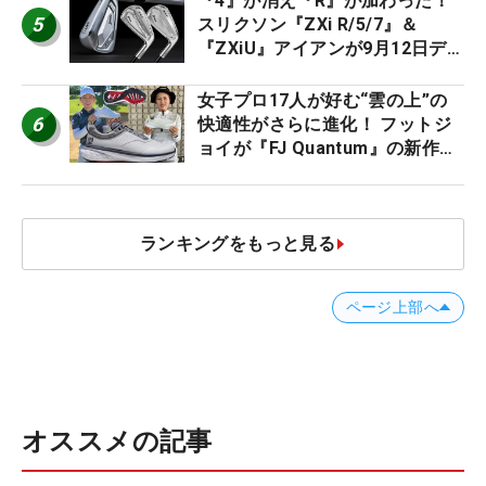
『4』が消え『R』が加わった！
5
スリクソン『ZXi R/5/7』＆
『ZXiU』アイアンが9月12日デ
ビュー
女子プロ17人が好む“雲の上”の
6
快適性がさらに進化！ フットジ
ョイが『FJ Quantum』の新作を
発表、8月7日デビュー
ランキングをもっと見る
ページ上部へ
オススメの記事