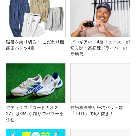
猛暑を乗り切る！ こだわり機
プロギアの「4層フェース」が
能派パンツ4選
切り開く高初速ドライバーの
新時代
アディダス『コードカオス
仲宗根澄香が平均パット数
27』は強烈な蹴りでパワーを
『TRTL』で6人抜き！
生む