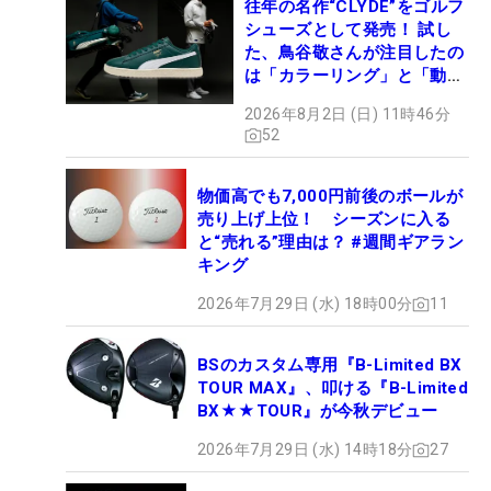
往年の名作“CLYDE”をゴルフ
シューズとして発売！ 試し
た、鳥谷敬さんが注目したの
は「カラーリング」と「動き
やすさ」
2026年8月2日 (日) 11時46分
52
物価高でも7,000円前後のボールが
売り上げ上位！ シーズンに入る
と“売れる”理由は？ #週間ギアラン
キング
2026年7月29日 (水) 18時00分
11
BSのカスタム専用『B-Limited BX
TOUR MAX』、叩ける『B-Limited
BX★★TOUR』が今秋デビュー
2026年7月29日 (水) 14時18分
27