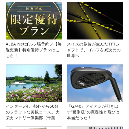
ALBA Netゴルフ場予約／【毎
スイスの叡智が生んだTPTシ
週更新】特別優待プランはこ
ャフトで、ゴルフを異次元の
ちら！
世界へ
インター5分、都心から60分
『G740』アイアンが引き出
のフラットな美観コース。大
す“反則級”の寛容性と飛びは
栄カントリー俱楽部（千葉
本当だった！
県）