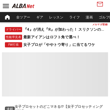
全ツアー
ギア
レッスン
ライフ
漫画
ゴルフ
メルマガ登録
『4』が消え『R』が加わった！ スリクソンの新作
ドライバー
最新アイアンはロフト角で選べ！
性能早見表
女子プロが「ややトウ寄り」に当てるワケ
FW打痕
女子プロセットのどこマネる⁉【女子プロセッティング
連載