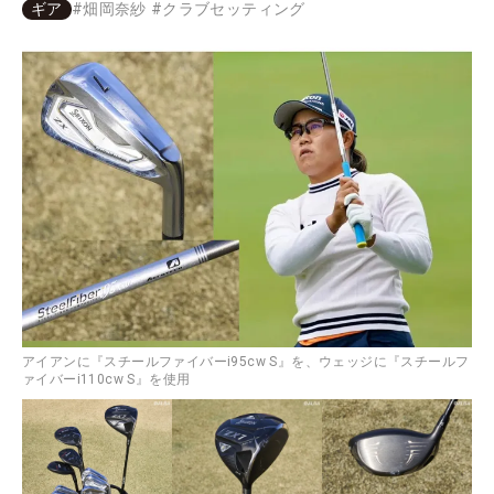
ギア
#
畑岡奈紗
#
クラブセッティング
アイアンに『スチールファイバーi95cw S』を、ウェッジに『スチールフ
ァイバーi110cw S』を使用