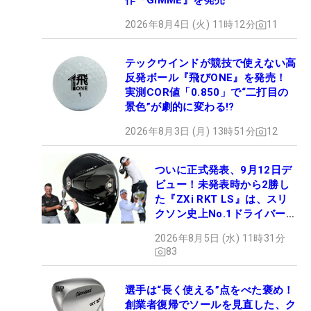
作『GIMME』を発売
2026年8月4日 (火) 11時12分
11
テックウインドが競技で使えない高
反発ボール『飛びONE』を発売！
実測COR値「0.850」で“二打目の
景色”が劇的に変わる!?
2026年8月3日 (月) 13時51分
12
ついに正式発表、9月12日デ
ビュー！未発表時から2勝し
た『ZXi RKT LS』は、スリ
クソン史上No.1ドライバー!?
【打ってみた】
2026年8月5日 (水) 11時31分
83
選手は“長く使える”点をべた褒め！
創業者復帰でソールを見直した、ク