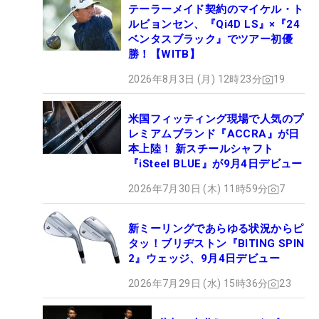
テーラーメイド契約のマイケル・ト
ルビョンセン、『Qi4D LS』×『24
ベンタスブラック』でツアー初優
勝！【WITB】
2026年8月3日 (月) 12時23分
19
米国フィッティング現場で人気のプ
レミアムブランド『ACCRA』が日
本上陸！ 新スチールシャフト
『iSteel BLUE』が9月4日デビュー
2026年7月30日 (木) 11時59分
7
新ミーリングであらゆる状況からピ
タッ！ブリヂストン『BITING SPIN
2』ウェッジ、9月4日デビュー
2026年7月29日 (水) 15時36分
23