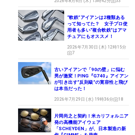
2026年8月6日 (木) 13時42分
33
“軟鉄”アイアンは2種類ある
って知ってた？ 女子プロ使
用者も多い“複合軟鉄”はアマ
チュアにもオススメ！
2026年7月30日 (木) 12時15分
7
古いアイアンで「90の壁」に悩む
男が激変！PING『G740』アイアン
が引き出す“反則級”の寛容性と飛び
は本当だった！
2026年7月29日 (水) 19時36分
18
片岡尚之と契約！米カリフォルニア
発の高機能アイウェア
「SCHEYDEN」が、日本製造の新