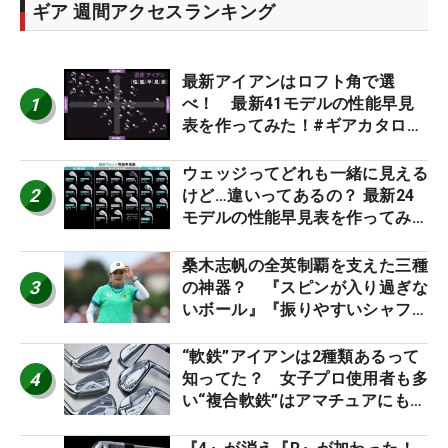
ギア 週間アクセスランキング
最新アイアンはロフト角で選
1
べ！ 最新41モデルの性能早見
表を作ってみた！#ギアカタログ
2026
ウェッジってどれも一緒に見える
2
けど…違いってあるの？ 最新24
モデルの性能早見表を作ってみ
た #ギアカタログ2026
桑木志帆の全英制覇を支えた三種
3
の神器？ 『スピンが入り過ぎな
いボール』『振りやすいシャフ
ト』『真っすぐ飛ぶドライバ
ー』 #女子プロセッティング
“軟鉄”アイアンは2種類あるって
4
知ってた？ 女子プロ使用者も多
い“複合軟鉄”はアマチュアにもオ
ススメ！