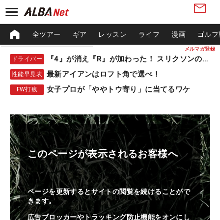
全ツアー
ギア
レッスン
ライフ
漫画
ゴルフ
メルマガ登録
『4』が消え『R』が加わった！ スリクソンの新作
ドライバー
最新アイアンはロフト角で選べ！
性能早見表
女子プロが「ややトウ寄り」に当てるワケ
FW打痕
このページが表示されるお客様へ
ページを更新するとサイトの閲覧を続けることがで
きます。
広告ブロッカーやトラッキング防止機能をオンにし