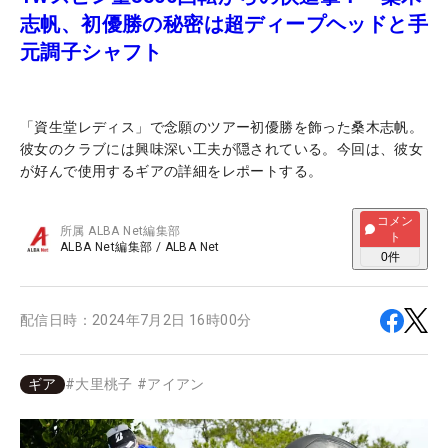
志帆、初優勝の秘密は超ディープヘッドと手
元調子シャフト
「資生堂レディス」で念願のツアー初優勝を飾った桑木志帆。
彼女のクラブには興味深い工夫が隠されている。今回は、彼女
が好んで使用するギアの詳細をレポートする。
コメン
所属
ALBA Net編集部
ト
ALBA Net編集部
/
ALBA Net
0
件
配信日時：
2024年7月2日 16時00分
ギア
#
大里桃子
#
アイアン