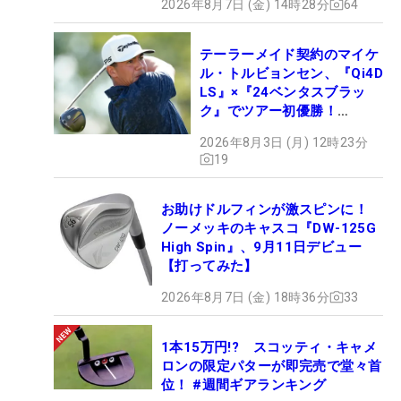
2026年8月7日 (金) 14時28分
64
テーラーメイド契約のマイケ
ル・トルビョンセン、『Qi4D
LS』×『24ベンタスブラッ
ク』でツアー初優勝！
【WITB】
2026年8月3日 (月) 12時23分
19
お助けドルフィンが激スピンに！
ノーメッキのキャスコ『DW-125G
High Spin』、9月11日デビュー
【打ってみた】
2026年8月7日 (金) 18時36分
33
1本15万円!? スコッティ・キャメ
ロンの限定パターが即完売で堂々首
位！ #週間ギアランキング