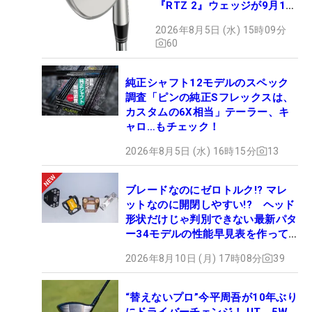
『RTZ 2』ウェッジが9月12
日デビュー
2026年8月5日 (水) 15時09分
60
純正シャフト12モデルのスペック
調査「ピンの純正Sフレックスは、
カスタムの6X相当」テーラー、キ
ャロ…もチェック！
2026年8月5日 (水) 16時15分
13
ブレードなのにゼロトルク!? マレ
ットなのに開閉しやすい!? ヘッド
形状だけじゃ判別できない最新パタ
ー34モデルの性能早見表を作って
みた #ギアカタログ2026
2026年8月10日 (月) 17時08分
39
“替えないプロ”今平周吾が10年ぶり
にドライバーチェンジ！ UT、5W