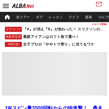
全ツアー
ギア
レッスン
ライフ
漫画
ゴルフ
メルマガ登録
『4』が消え『R』が加わった！ スリクソンの新作
ドライバー
最新アイアンはロフト角で選べ！
性能早見表
女子プロが「ややトウ寄り」に当てるワケ
FW打痕
1Wスピン量3500回転からの快進撃！ 桑木