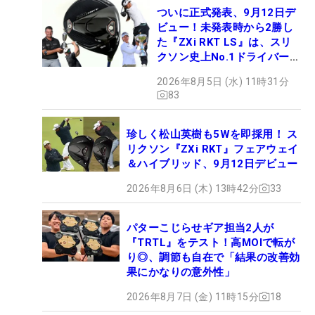
ついに正式発表、9月12日デ
ビュー！未発表時から2勝し
た『ZXi RKT LS』は、スリ
クソン史上No.1ドライバー!?
【打ってみた】
2026年8月5日 (水) 11時31分
83
珍しく松山英樹も5Wを即採用！ ス
リクソン『ZXi RKT』フェアウェイ
＆ハイブリッド、9月12日デビュー
2026年8月6日 (木) 13時42分
33
パターこじらせギア担当2人が
『TRTL』をテスト！高MOIで転が
り◎、調節も自在で「結果の改善効
果にかなりの意外性」
2026年8月7日 (金) 11時15分
18