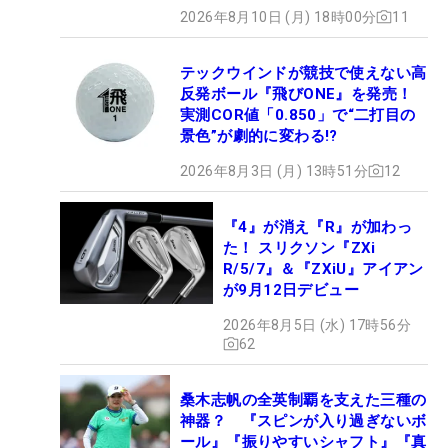
2026年8月10日 (月) 18時00分
11
テックウインドが競技で使えない高
反発ボール『飛びONE』を発売！
実測COR値「0.850」で“二打目の
景色”が劇的に変わる!?
2026年8月3日 (月) 13時51分
12
『4』が消え『R』が加わっ
た！ スリクソン『ZXi
R/5/7』＆『ZXiU』アイアン
が9月12日デビュー
2026年8月5日 (水) 17時56分
62
桑木志帆の全英制覇を支えた三種の
神器？ 『スピンが入り過ぎないボ
ール』『振りやすいシャフト』『真