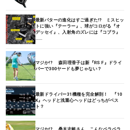
最新パターの進化はすご過ぎた!? ミスヒッ
トに強い『テーラー』、球がコロがる『オ
デッセイ』、入射角のズレには『コブラ』
……
マジか!? 森田理香子は新『RS F』ドライ
バーで300ヤードも夢じゃない？
最新ドライバー31機種を完全解剖！ 『10
K』ヘッドと浅重心ヘッドはどっちがベス
ト？
マジか!? 桑木志帆さん、こんなペラペラ