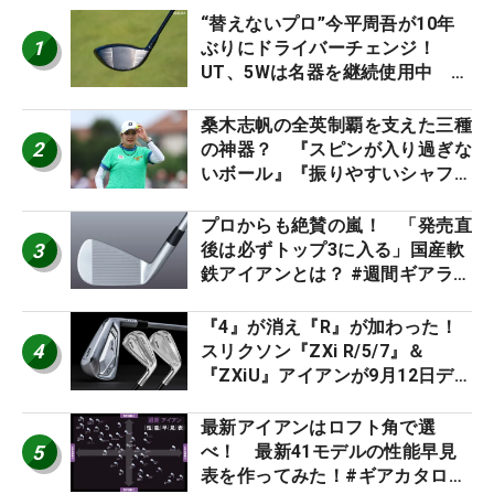
“替えないプロ”今平周吾が10年
1
ぶりにドライバーチェンジ！
UT、5Wは名器を継続使用中 #
男子プロセッティング
桑木志帆の全英制覇を支えた三種
2
の神器？ 『スピンが入り過ぎな
いボール』『振りやすいシャフ
ト』『真っすぐ飛ぶドライバ
ー』 #女子プロセッティング
プロからも絶賛の嵐！ 「発売直
3
後は必ずトップ3に入る」国産軟
鉄アイアンとは？ #週間ギアラン
キング
『4』が消え『R』が加わった！
4
スリクソン『ZXi R/5/7』＆
『ZXiU』アイアンが9月12日デ
ビュー
最新アイアンはロフト角で選
5
べ！ 最新41モデルの性能早見
表を作ってみた！#ギアカタログ