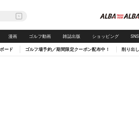
漫画
ゴルフ動画
雑誌出版
ショッピング
SN
ボード
ゴルフ場予約／期間限定クーポン配布中！
削り出