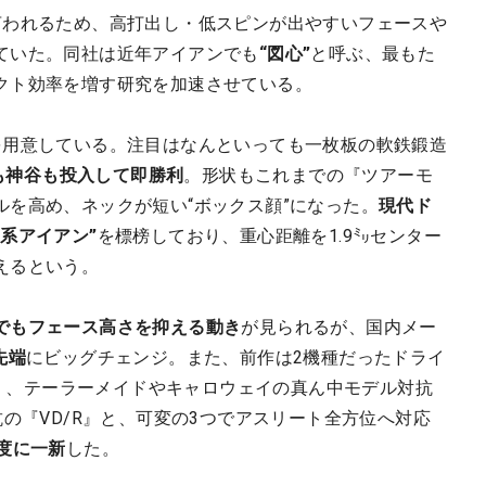
言われるため、高打出し・低スピンが出やすいフェースや
ていた。同社は近年アイアンでも
“図心”
と呼ぶ、最もた
クト効率を増す研究を加速させている。
を用意している。注目はなんといっても一枚板の軟鉄鍛造
平も神谷も投入して即勝利
。形状もこれまでの『ツアーモ
を高め、ネックが短い“ボックス顔”になった。
現代ド
系アイアン”
を標榜しており、重心距離を1.9㍉センター
えるという。
でもフェース高さを抑える動き
が見られるが、国内メー
先端
にビッグチェンジ。また、前作は2機種だったドライ
/X』、テーラーメイドやキャロウェイの真ん中モデル対抗
抗の『VD/R』と、可変の3つでアスリート全方位へ対応
度に一新
した。