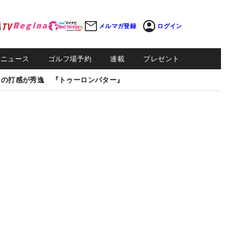
メルマガ登録
ログイン
Sニュース
ゴルフ場予約
連載
プレゼント
しの打感が秀逸 『トゥーロンパター』