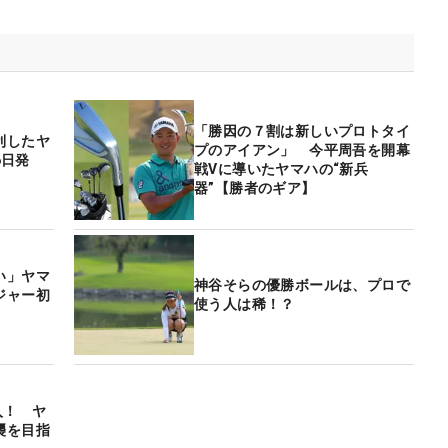
「勝因の７割は新しいプロトタイ
利したヤ
プのアイアン」 今平周吾を開幕
6日発
戦Vに導いたヤマハの“新兵
器”【勝者のギア】
い」ヤマ
神谷そらの優勝ボールは、プロで
ジャー初
使う人は稀！？
入！ ヤ
襲を目指