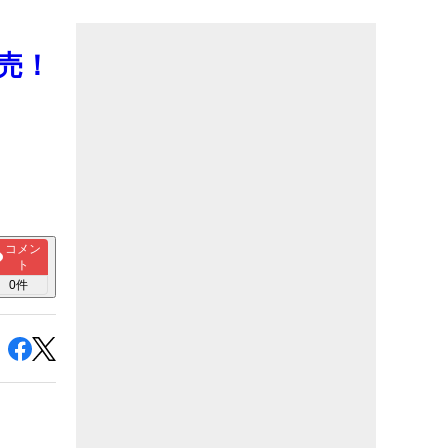
発売！
コメン
ト
0
件