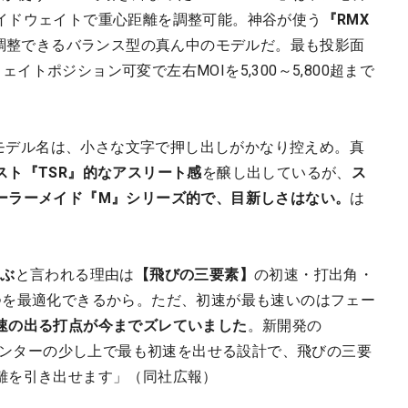
イドウェイトで重心距離を調整可能。神谷が使う
『RMX
調整できるバランス型の真ん中のモデルだ。最も投影面
ェイトポジション可変で左右MOIを5,300～5,800超まで
などモデル名は、小さな文字で押し出しがかなり控えめ。真
スト『TSR』的なアスリート感
を醸し出しているが、
ス
ーラーメイド『M』シリーズ的で、目新しさはない。
は
飛ぶ
と言われる理由は
【飛びの三要素】
の初速・打出角・
つを最適化できるから。ただ、初速が最も速いのはフェー
速の出る打点が今までズレていました
。新開発の
ンターの少し上で最も初速を出せる設計で、飛びの三要
離を引き出せます」（同社広報）