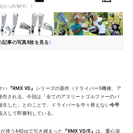
左からR/M/X）！
の記事の写真
8
枚を見る
マハ
『RMX VD』
シリーズの新作（ドライバー3機種、ア
日に発売される。今回は「全てのアスリートゴルファーのパ
誕生した」とのことで、ドライバーを中々替えない
今平
投入して即勝利している。
が使う445ccで引き締まった
『RMX VD/R』
は、重心深