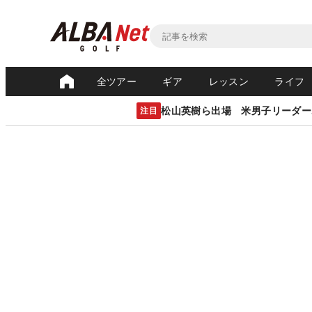
全ツアー
ギア
レッスン
ライフ
松山英樹ら出場 米男子リーダー
注目