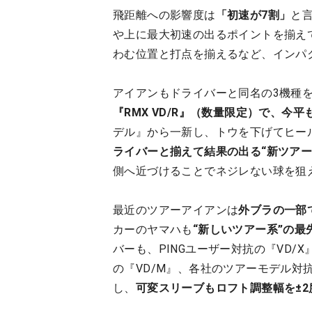
飛距離への影響度は
「初速が7割」
と
や上に最大初速の出るポイントを揃え
わむ位置と打点を揃えるなど、インパ
アイアンもドライバーと同名の3機種
『RMX VD/R』（数量限定）で、今
デル』から一新し、トウを下げてヒール
ライバーと揃えて結果の出る“新ツアー
側へ近づけることでネジレない球を狙
最近のツアーアイアンは
外ブラの一部
カーのヤマハも
“新しいツアー系”の最
バーも、PINGユーザー対抗の『VD
の『VD/M』、各社のツアーモデル対
し、
可変スリーブもロフト調整幅を±2