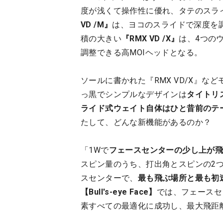
度が浅くて操作性に優れ、タテのスラ
VD /M』
は、ヨコのスライドで深度を
積の大きい
『RMX VD /X』
は、4つのウ
調整できる高MOIヘッドとなる。
ソールに書かれた『RMX VD/X』
っ黒でシンプルなデザインは
タイトリ
ライド式ウェイト自体はひと昔前のテ
たして、どんな新機能があるのか？
「1Wで
フェースセンターの少し上が
スピン量のうち、打出角とスピンの2
スセンターで、
最も飛ぶ場所と最も初
【Bull's-eye Face】
では、フェースセ
素すべての最適化に成功し、最大飛距