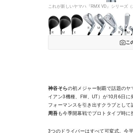
これが新しいヤマハ『RMX VD』シリーズ（
こ
神谷そら
の初メジャー制覇で話題のヤ
イアン3機種、FW、UT）が10月6
フォーマンスを引き出すクラブとして
周吾
も今季開幕戦でプロトタイプ時に
3つのドライバーはすべて可変式。今平