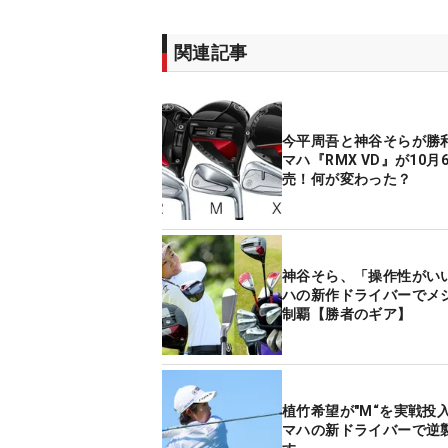
関連記事
今平周吾と神谷そらが勝
マハ『RMX VD』が10月
売！何が変わった？
神谷そら、「操作性がい
ハの新作ドライバーでメ
制覇【勝者のギア】
植竹希望が"M“を実戦投
マハの新ドライバーで逆