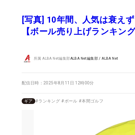
[写真] 10年間、人気は衰え
【ボール売り上げランキン
所属
ALBA Net編集部
ALBA Net編集部
/
ALBA Net
配信日時：
2025年8月11日 12時00分
ギア
#
ランキング
#
ボール
#
本間ゴルフ