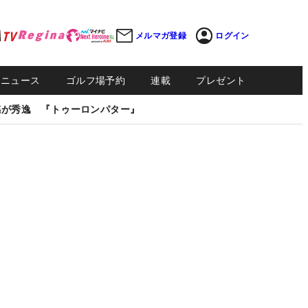
メルマガ登録
ログイン
Sニュース
ゴルフ場予約
連載
プレゼント
感が秀逸 『トゥーロンパター』