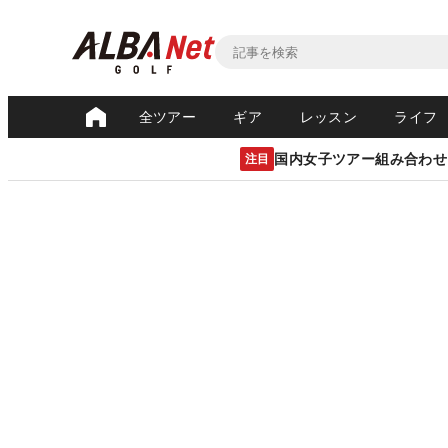
全ツアー
ギア
レッスン
ライフ
国内女子ツアー組み合わせ
注目