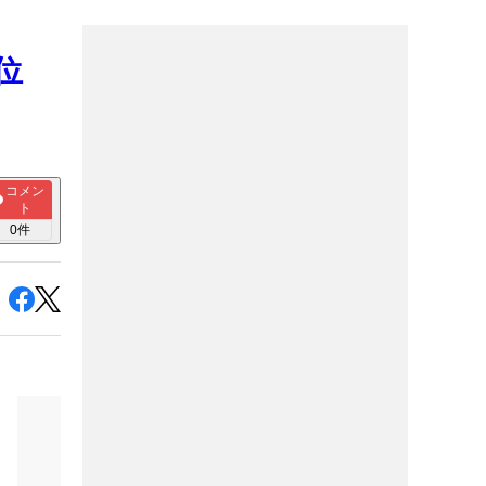
位
コメン
ト
0
件