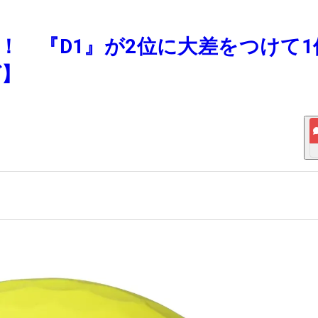
ず！ 『D1』が2位に大差をつけて1
グ】