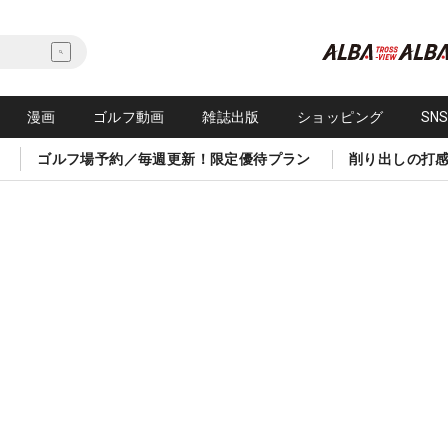
漫画
ゴルフ動画
雑誌出版
ショッピング
SN
ゴルフ場予約／毎週更新！限定優待プラン
削り出しの打