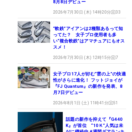
8月8日デビュー
2026年7月30日 (木) 14時20分
33
“軟鉄”アイアンは2種類あるって知
ってた？ 女子プロ使用者も多
い“複合軟鉄”はアマチュアにもオス
スメ！
2026年7月30日 (木) 12時15分
7
女子プロ17人が好む“雲の上”の快適
性がさらに進化！ フットジョイが
『FJ Quantum』の新作を発表、8
月7日デビュー
2026年8月1日 (土) 11時41分
51
話題の新作を抑えて『G440
K』が首位 “10Ｋ”人気は未
だに継続中 #週間ギアランキ