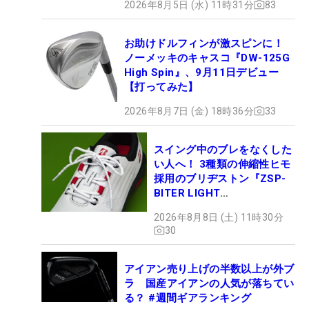
2026年8月5日 (水) 11時31分
83
お助けドルフィンが激スピンに！
ノーメッキのキャスコ『DW-125G
High Spin』、9月11日デビュー
【打ってみた】
2026年8月7日 (金) 18時36分
33
スイング中のブレをなくした
い人へ！ 3種類の伸縮性ヒモ
採用のブリヂストン『ZSP-
BITER LIGHT
MAGICLACE』、8月8日デビ
2026年8月8日 (土) 11時30分
ュー
30
アイアン売り上げの半数以上が外ブ
ラ 国産アイアンの人気が落ちてい
る？ #週間ギアランキング