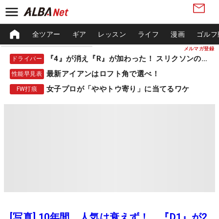
全ツアー
ギア
レッスン
ライフ
漫画
ゴルフ
メルマガ登録
『4』が消え『R』が加わった！ スリクソンの新作
ドライバー
最新アイアンはロフト角で選べ！
性能早見表
女子プロが「ややトウ寄り」に当てるワケ
FW打痕
[写真] 10年間、人気は衰えず！ 『D1』が2