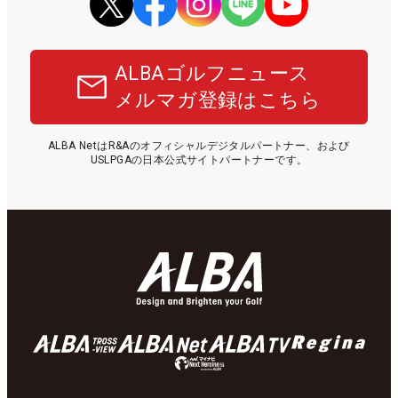
ALBAゴルフニュース
メルマガ登録はこちら
ALBA NetはR&Aのオフィシャルデジタルパートナー、および
USLPGAの日本公式サイトパートナーです。