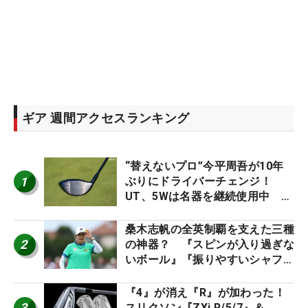
ギア 週間アクセスランキング
“替えないプロ”今平周吾が10年
1
ぶりにドライバーチェンジ！
UT、5Wは名器を継続使用中 #
男子プロセッティング
桑木志帆の全英制覇を支えた三種
2
の神器？ 『スピンが入り過ぎな
いボール』『振りやすいシャフ
ト』『真っすぐ飛ぶドライバ
ー』 #女子プロセッティング
『4』が消え『R』が加わった！
3
スリクソン『ZXi R/5/7』＆