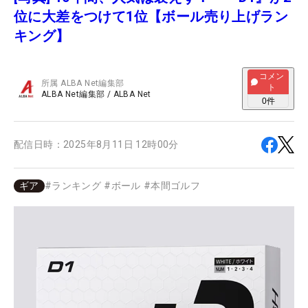
位に大差をつけて1位【ボール売り上げラン
キング】
コメン
所属
ALBA Net編集部
ト
ALBA Net編集部
/
ALBA Net
0
件
配信日時：
2025年8月11日 12時00分
ギア
#
ランキング
#
ボール
#
本間ゴルフ