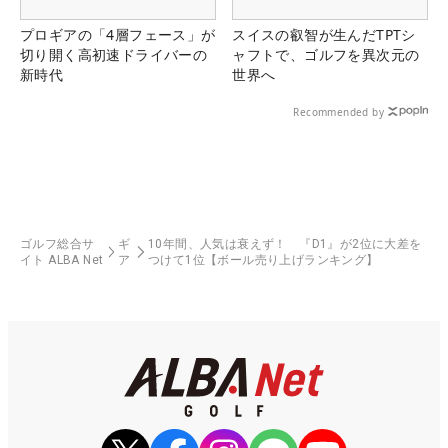
プロギアの「4層フェース」が
スイスの叡智が生んだTPTシ
切り開く高初速ドライバーの
ャフトで、ゴルフを異次元の
新時代
世界へ
Recommended by
ゴルフ総合サ
ギ
10年間、人気は衰えず！ 『D1』が2位に大差を
イト ALBA Net
ア
つけて1位【ボール売り上げランキング】