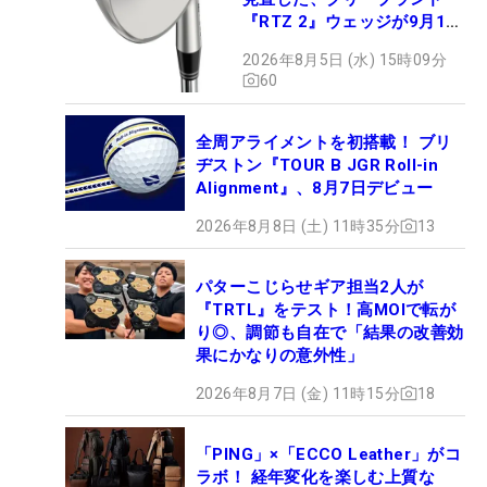
『RTZ 2』ウェッジが9月12
日デビュー
2026年8月5日 (水) 15時09分
60
全周アライメントを初搭載！ ブリ
ヂストン『TOUR B JGR Roll-in
Alignment』、8月7日デビュー
2026年8月8日 (土) 11時35分
13
パターこじらせギア担当2人が
『TRTL』をテスト！高MOIで転が
り◎、調節も自在で「結果の改善効
果にかなりの意外性」
2026年8月7日 (金) 11時15分
18
「PING」×「ECCO Leather」がコ
ラボ！ 経年変化を楽しむ上質な