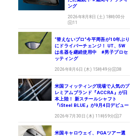
ング
2026年8月8日 (土) 18時00分
11
“替えないプロ”今平周吾が10年ぶり
にドライバーチェンジ！ UT、5W
は名器を継続使用中 #男子プロセ
ッティング
2026年8月6日 (木) 15時49分
38
米国フィッティング現場で人気のプ
レミアムブランド『ACCRA』が日
本上陸！ 新スチールシャフト
『iSteel BLUE』が9月4日デビュー
2026年7月30日 (木) 11時59分
7
米国キャロウェイ、PGAツアー選