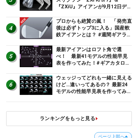
『ZXiU』アイアンが9月12日デ
ビュー
プロからも絶賛の嵐！ 「発売直
4
後は必ずトップ3に入る」国産軟
鉄アイアンとは？ #週間ギアラン
キング
最新アイアンはロフト角で選
5
べ！ 最新41モデルの性能早見
表を作ってみた！#ギアカタログ
2026
ウェッジってどれも一緒に見える
6
けど…違いってあるの？ 最新24
モデルの性能早見表を作ってみ
た #ギアカタログ2026
ランキングをもっと見る
ページ上部へ