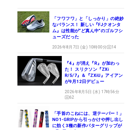
「フワフワ」と「しっかり」の絶妙
なバランス！ 新しい『FJクオンタ
ム』は性能が“ど真ん中”のゴルフシ
ューズだった
2026年8月7日 (金) 10時00分
14
『4』が消え『R』が加わっ
た！ スリクソン『ZXi
R/5/7』＆『ZXiU』アイアン
が9月12日デビュー
2026年8月5日 (水) 17時56分
62
「手首のこねには、逆テーパー！」
NO1-GRIPから引っかけや押し出し
に効く3種の新作パターグリップが