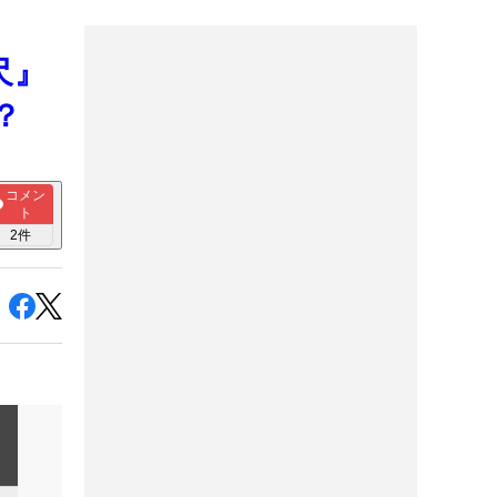
尺』
？
コメン
ト
2
件