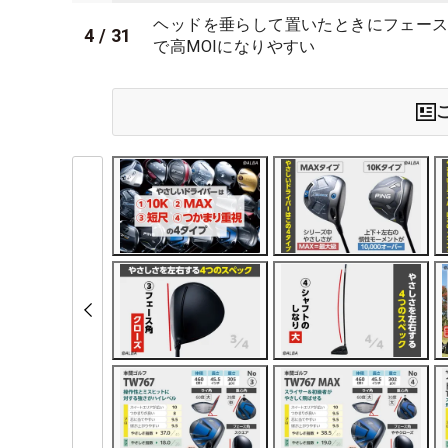
ヘッドを垂らして置いたときにフェー
4
/
31
で高MOIになりやすい