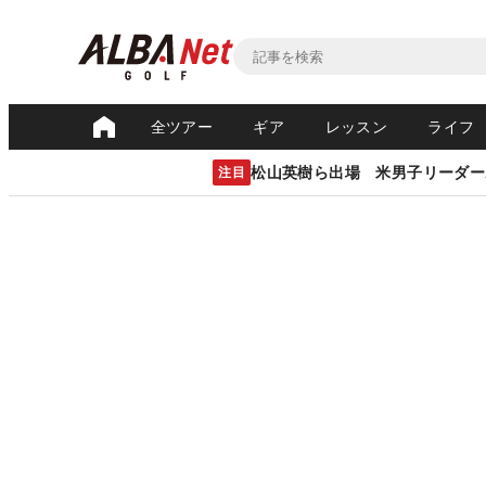
全ツアー
ギア
レッスン
ライフ
松山英樹ら出場 米男子リーダー
注目