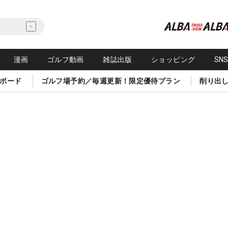
漫画
ゴルフ動画
雑誌出版
ショッピング
SN
ボード
ゴルフ場予約／毎週更新！限定優待プラン
削り出