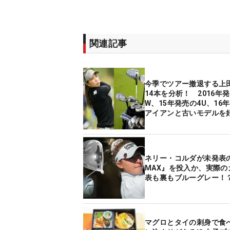
関連記事
今季でツアー撤退する上
14本を分析！ 2016年
W、15年発売の4U、16
アイアンと古いモデルを
なぜ？
ネリー・コルダが未発表の
MAX』を投入か、実際の
表も裏もブルーグレー！
マグロとタイの刺身で食