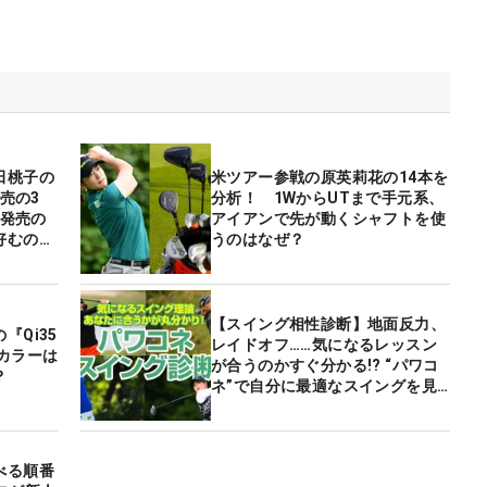
田桃子の
米ツアー参戦の原英莉花の14本を
発売の3
分析！ 1WからUTまで手元系、
年発売の
アイアンで先が動くシャフトを使
好むのは
うのはなぜ？
【スイング相性診断】地面反力、
『Qi35
レイドオフ……気になるレッスン
カラーは
が合うのかすぐ分かる!? “パワコ
？
ネ”で自分に最適なスイングを見
つけよう！
べる順番