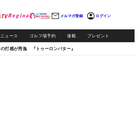
メルマガ登録
ログイン
Sニュース
ゴルフ場予約
連載
プレゼント
しの打感が秀逸 『トゥーロンパター』