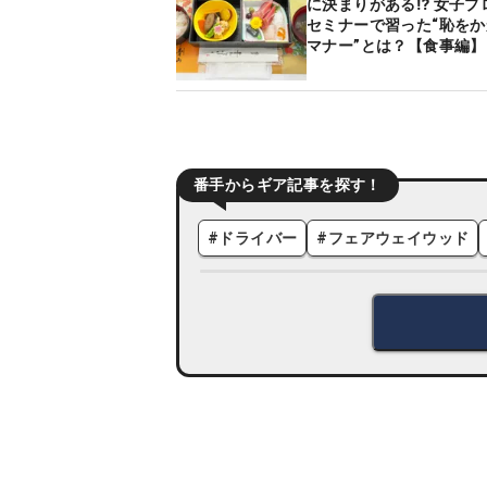
に決まりがある⁉ 女子プ
セミナーで習った“恥を
マナー”とは？【食事編】
番手からギア記事を探す！
#
ドライバー
#
フェアウェイウッド