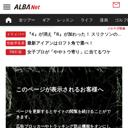
全ツアー
ギア
レッスン
ライフ
漫画
ゴルフ
メルマガ登録
『4』が消え『R』が加わった！ スリクソンの新作
ドライバー
最新アイアンはロフト角で選べ！
性能早見表
女子プロが「ややトウ寄り」に当てるワケ
FW打痕
このページが表示されるお客様へ
ページを更新するとサイトの閲覧を続けることがで
きます。
広告ブロッカーやトラッキング防止機能をオンにし