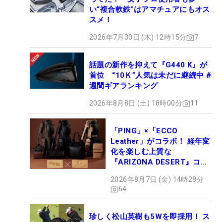
い“複合軟鉄”はアマチュアにもオス
スメ！
2026年7月30日 (木) 12時15分
7
話題の新作を抑えて『G440 K』が
首位 “10Ｋ”人気は未だに継続中 #
週間ギアランキング
2026年8月8日 (土) 18時00分
11
「PING」×「ECCO
Leather」がコラボ！ 経年変
化を楽しむ上質な
『ARIZONA DESERT』コレ
クション、9月15日限定デビ
2026年8月7日 (金) 14時28分
ュー
64
珍しく松山英樹も5Wを即採用！ ス