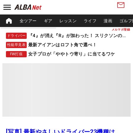
全ツアー
ギア
レッスン
ライフ
漫画
ゴルフ
メルマガ登録
『4』が消え『R』が加わった！ スリクソンの新作
ドライバー
最新アイアンはロフト角で選べ！
性能早見表
女子プロが「ややトウ寄り」に当てるワケ
FW打痕
[写真] 最新やさしいドライバー23機種は