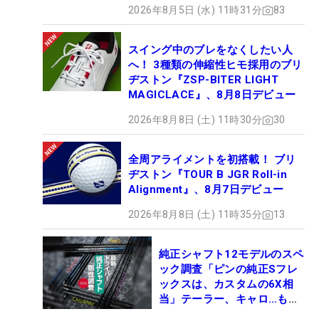
2026年8月5日 (水) 11時31分
83
スイング中のブレをなくしたい人
へ！ 3種類の伸縮性ヒモ採用のブリ
ヂストン『ZSP-BITER LIGHT
MAGICLACE』、8月8日デビュー
2026年8月8日 (土) 11時30分
30
全周アライメントを初搭載！ ブリ
ヂストン『TOUR B JGR Roll-in
Alignment』、8月7日デビュー
2026年8月8日 (土) 11時35分
13
純正シャフト12モデルのスペ
ック調査「ピンの純正Sフレ
ックスは、カスタムの6X相
当」テーラー、キャロ…もチ
ェック！