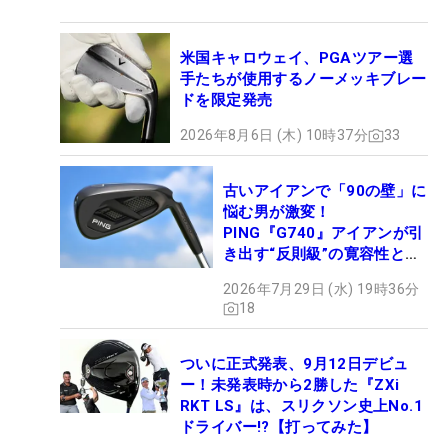
米国キャロウェイ、PGAツアー選
手たちが使用するノーメッキブレー
ドを限定発売
2026年8月6日 (木) 10時37分
33
古いアイアンで「90の壁」に
悩む男が激変！
PING『G740』アイアンが引
き出す“反則級”の寛容性と飛
びは本当だった！
2026年7月29日 (水) 19時36分
18
ついに正式発表、9月12日デビュ
ー！未発表時から2勝した『ZXi
RKT LS』は、スリクソン史上No.1
ドライバー!?【打ってみた】