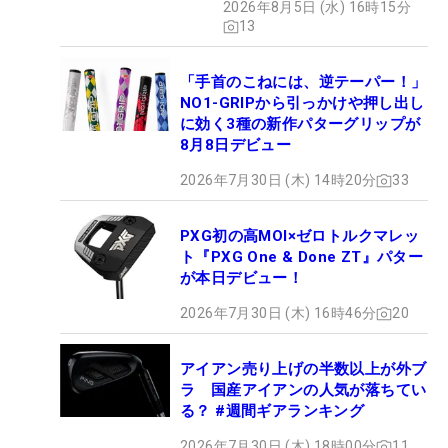
2026年8月5日 (水) 16時15分
13
「手首のこねには、逆テーパー！」
NO1-GRIPから引っかけや押し出し
に効く3種の新作パターグリップが
8月8日デビュー
2026年7月30日 (木) 14時20分
33
PXG初の高MOI×ゼロトルクマレッ
ト『PXG One & Done ZT』パター
が本日デビュー！
2026年7月30日 (木) 16時46分
20
アイアン売り上げの半数以上が外ブ
ラ 国産アイアンの人気が落ちてい
る？ #週間ギアランキング
2026年7月30日 (木) 18時00分
11