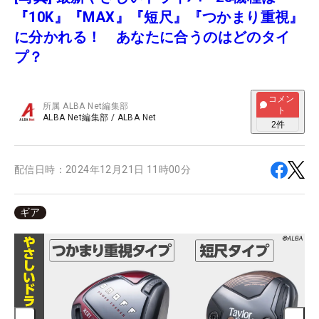
『10K』『MAX』『短尺』『つかまり重視』
に分かれる！ あなたに合うのはどのタイ
プ？
コメン
所属
ALBA Net編集部
ト
ALBA Net編集部
/
ALBA Net
2
件
配信日時：
2024年12月21日 11時00分
ギア