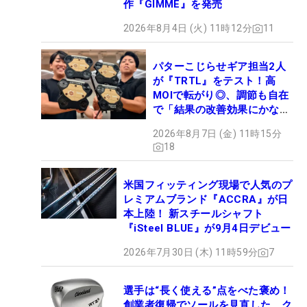
作『GIMME』を発売
2026年8月4日 (火) 11時12分
11
パターこじらせギア担当2人
が『TRTL』をテスト！高
MOIで転がり◎、調節も自在
で「結果の改善効果にかなり
の意外性」
2026年8月7日 (金) 11時15分
18
米国フィッティング現場で人気のプ
レミアムブランド『ACCRA』が日
本上陸！ 新スチールシャフト
『iSteel BLUE』が9月4日デビュー
2026年7月30日 (木) 11時59分
7
選手は“長く使える”点をべた褒め！
創業者復帰でソールを見直した、ク