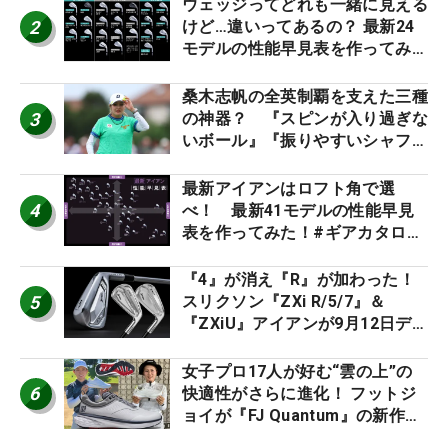
ウェッジってどれも一緒に見える
2
けど…違いってあるの？ 最新24
モデルの性能早見表を作ってみ
た #ギアカタログ2026
桑木志帆の全英制覇を支えた三種
3
の神器？ 『スピンが入り過ぎな
いボール』『振りやすいシャフ
ト』『真っすぐ飛ぶドライバ
ー』 #女子プロセッティング
最新アイアンはロフト角で選
4
べ！ 最新41モデルの性能早見
表を作ってみた！#ギアカタログ
2026
『4』が消え『R』が加わった！
5
スリクソン『ZXi R/5/7』＆
『ZXiU』アイアンが9月12日デ
ビュー
女子プロ17人が好む“雲の上”の
6
快適性がさらに進化！ フットジ
ョイが『FJ Quantum』の新作を
発表、8月7日デビュー