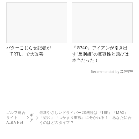
パターこじらせ記者が
『G740』アイアンが引き出
「TRTL」で大改善
す“反則級”の寛容性と飛びは
本当だった！
Recommended by
ゴルフ総合
最新やさしいドライバー23機種は『10K』『MAX』
ギ
サイト
『短尺』『つかまり重視』に分かれる！ あなたに合
ア
ALBA Net
うのはどのタイプ？