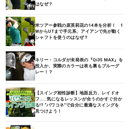
はなぜ？
米ツアー参戦の原英莉花の14本を分析！ 1
WからUTまで手元系、アイアンで先が動く
シャフトを使うのはなぜ？
ネリー・コルダが未発表の『Qi35 MAX』を
投入か、実際のカラーは表も裏もブルーグ
レー！？
【スイング相性診断】地面反力、レイドオ
フ……気になるレッスンが合うのかすぐ分か
る!? “パワコネ”で自分に最適なスイングを
見つけよう！