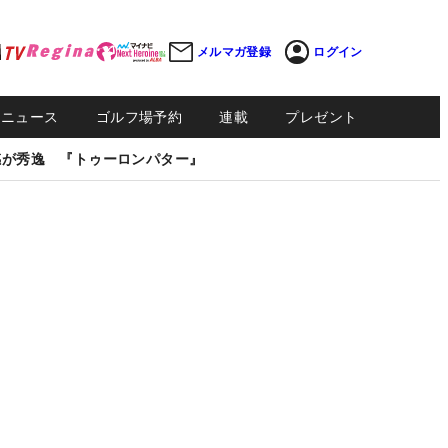
メルマガ登録
ログイン
Sニュース
ゴルフ場予約
連載
プレゼント
感が秀逸 『トゥーロンパター』