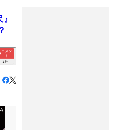
尺』
？
コメン
ト
2
件