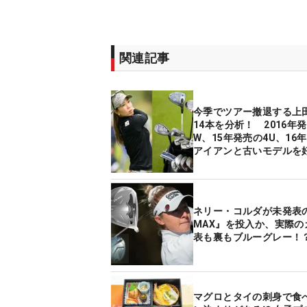
関連記事
今季でツアー撤退する上
14本を分析！ 2016年
W、15年発売の4U、16
アイアンと古いモデルを
なぜ？
ネリー・コルダが未発表の
MAX』を投入か、実際の
表も裏もブルーグレー！
マグロとタイの刺身で食