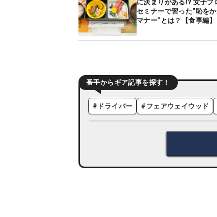
に決まりがある⁉ 女子プ
セミナーで習った“恥を
マナー”とは？【食事編】
番手からギア記事を探す！
#
ドライバー
#
フェアウェイウッド