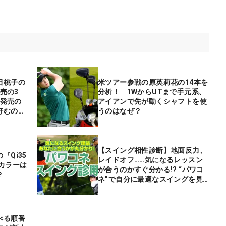
田桃子の
米ツアー参戦の原英莉花の14本を
発売の3
分析！ 1WからUTまで手元系、
年発売の
アイアンで先が動くシャフトを使
好むのは
うのはなぜ？
【スイング相性診断】地面反力、
『Qi35
レイドオフ……気になるレッスン
カラーは
が合うのかすぐ分かる!? “パワコ
？
ネ”で自分に最適なスイングを見
つけよう！
べる順番