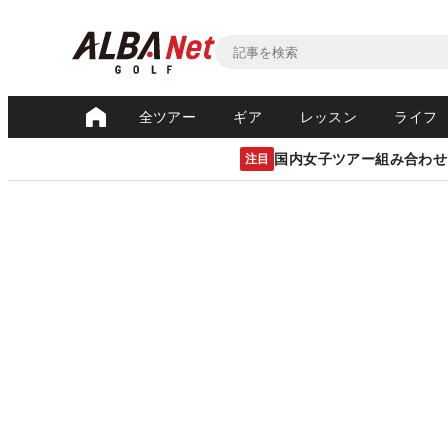
全ツアー
ギア
レッスン
ライフ
国内女子ツアー組み合わせ
注目