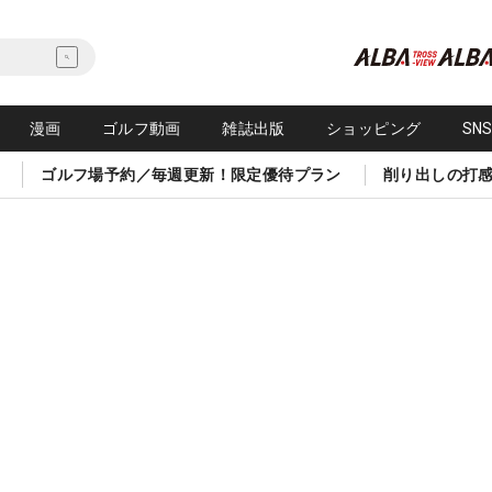
漫画
ゴルフ動画
雑誌出版
ショッピング
SN
ゴルフ場予約／毎週更新！限定優待プラン
削り出しの打