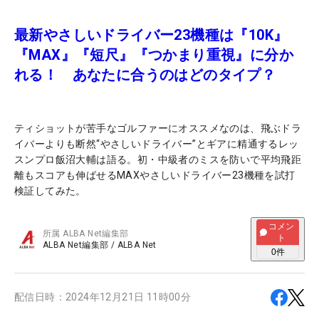
最新やさしいドライバー23機種は『10K』
『MAX』『短尺』『つかまり重視』に分か
れる！ あなたに合うのはどのタイプ？
ティショットが苦手なゴルファーにオススメなのは、飛ぶドラ
イバーよりも断然“やさしいドライバー”とギアに精通するレッ
スンプロ飯沼大輔は語る。初・中級者のミスを防いで平均飛距
離もスコアも伸ばせるMAXやさしいドライバー23機種を試打
検証してみた。
コメン
所属
ALBA Net編集部
ト
ALBA Net編集部
/
ALBA Net
0
件
配信日時：
2024年12月21日 11時00分