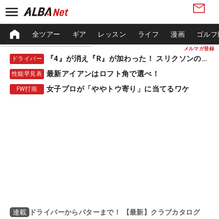
全ツアー
ギア
レッスン
ライフ
漫画
ゴルフ
メルマガ登録
『4』が消え『R』が加わった！ スリクソンの新作
ドライバー
最新アイアンはロフト角で選べ！
性能早見表
女子プロが「ややトウ寄り」に当てるワケ
FW打痕
ドライバーからパターまで！ 【最新】クラブカタログ
連載