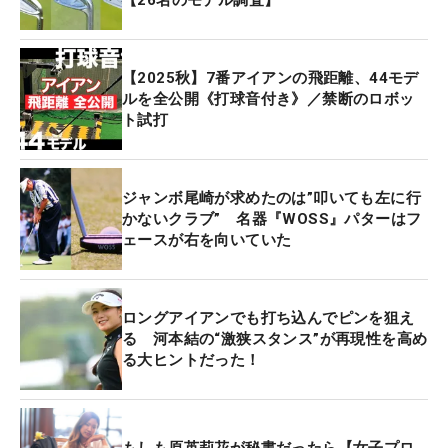
【2025秋】7番アイアンの飛距離、44モデ
ルを全公開《打球音付き》／禁断のロボッ
ト試打
ジャンボ尾崎が求めたのは”叩いても左に行
かないクラブ” 名器『WOSS』パターはフ
ェースが右を向いていた
ロングアイアンでも打ち込んでピンを狙え
る 河本結の“激狭スタンス”が再現性を高め
る大ヒントだった！