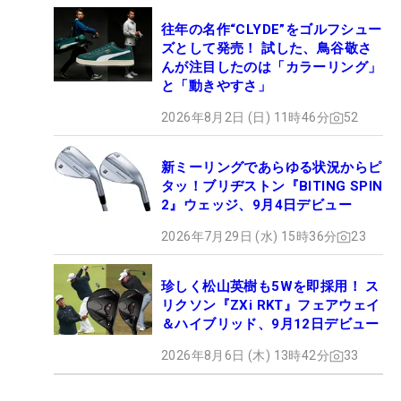
往年の名作“CLYDE”をゴルフシュー
ズとして発売！ 試した、鳥谷敬さ
んが注目したのは「カラーリング」
と「動きやすさ」
2026年8月2日 (日) 11時46分
52
新ミーリングであらゆる状況からピ
タッ！ブリヂストン『BITING SPIN
2』ウェッジ、9月4日デビュー
2026年7月29日 (水) 15時36分
23
珍しく松山英樹も5Wを即採用！ ス
リクソン『ZXi RKT』フェアウェイ
＆ハイブリッド、9月12日デビュー
2026年8月6日 (木) 13時42分
33