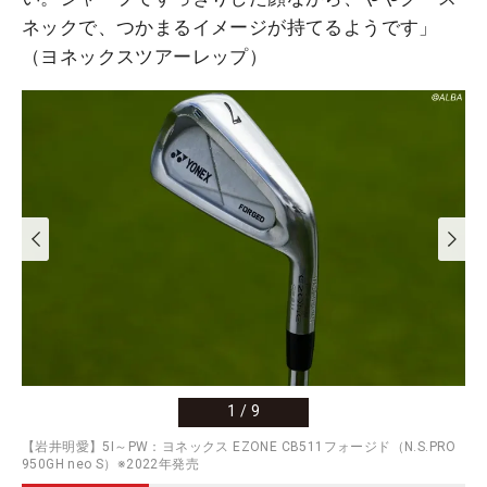
ネックで、つかまるイメージが持てるようです」
（ヨネックスツアーレップ）
1
/
9
【岩井明愛】5I～PW：ヨネックス EZONE CB511フォージド（N.S.PRO
950GH neo S）※2022年発売