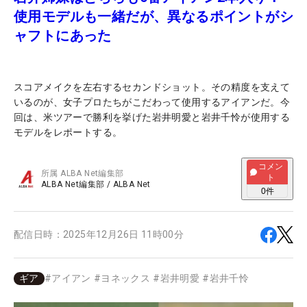
使用モデルも一緒だが、異なるポイントがシ
ャフトにあった
スコアメイクを左右するセカンドショット。その精度を支えて
いるのが、女子プロたちがこだわって使用するアイアンだ。今
回は、米ツアーで勝利を挙げた岩井明愛と岩井千怜が使用する
モデルをレポートする。
コメン
所属
ALBA Net編集部
ト
ALBA Net編集部
/
ALBA Net
0
件
配信日時：
2025年12月26日 11時00分
ギア
#
アイアン
#
ヨネックス
#
岩井明愛
#
岩井千怜