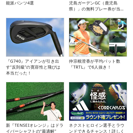
能派パンツ4選
児島ガーデンGC（鹿児島
県）」の無料プレー券が当た
る！！
『G740』アイアンが引き出
仲宗根澄香が平均パット数
す“反則級”の寛容性と飛びは
『TRTL』で6人抜き！
本当だった！
新『TENSEIオレンジ』はドラ
ネクストヒロイン選手とラウ
イバーシャフトの“最適解”
ンドできるチャンス！詳しく