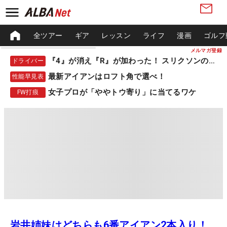
全ツアー
ギア
レッスン
ライフ
漫画
ゴルフ
メルマガ登録
『4』が消え『R』が加わった！ スリクソンの新作
ドライバー
最新アイアンはロフト角で選べ！
性能早見表
女子プロが「ややトウ寄り」に当てるワケ
FW打痕
岩井姉妹はどちらも6番アイアン2本入り！