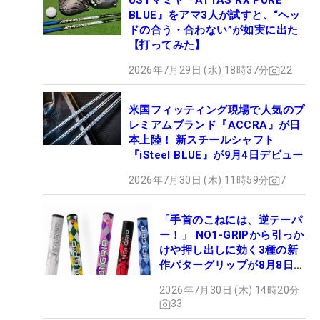
USTマミヤ『ATTAS RX PURE
BLUE』をアマ3人が試すと、“ヘッ
ドの合う・合わない”が如実に出た
【打ってみた】
2026年7月29日 (水) 18時37分
22
米国フィッティング現場で人気のプ
レミアムブランド『ACCRA』が日
本上陸！ 新スチールシャフト
『iSteel BLUE』が9月4日デビュー
2026年7月30日 (木) 11時59分
7
「手首のこねには、逆テーパ
ー！」 NO1-GRIPから引っか
けや押し出しに効く3種の新
作パターグリップが8月8日デ
ビュー
2026年7月30日 (木) 14時20分
33