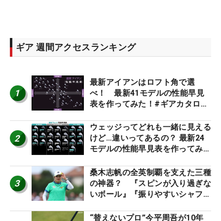
ギア 週間アクセスランキング
最新アイアンはロフト角で選
1
べ！ 最新41モデルの性能早見
表を作ってみた！#ギアカタログ
2026
ウェッジってどれも一緒に見える
2
けど…違いってあるの？ 最新24
モデルの性能早見表を作ってみ
た #ギアカタログ2026
桑木志帆の全英制覇を支えた三種
3
の神器？ 『スピンが入り過ぎな
いボール』『振りやすいシャフ
ト』『真っすぐ飛ぶドライバ
ー』 #女子プロセッティング
“替えないプロ”今平周吾が10年