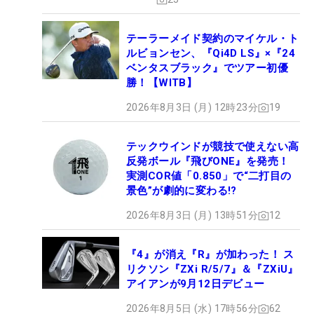
テーラーメイド契約のマイケル・ト
ルビョンセン、『Qi4D LS』×『24
ベンタスブラック』でツアー初優
勝！【WITB】
2026年8月3日 (月) 12時23分
19
テックウインドが競技で使えない高
反発ボール『飛びONE』を発売！
実測COR値「0.850」で“二打目の
景色”が劇的に変わる!?
2026年8月3日 (月) 13時51分
12
『4』が消え『R』が加わった！ ス
リクソン『ZXi R/5/7』＆『ZXiU』
アイアンが9月12日デビュー
2026年8月5日 (水) 17時56分
62