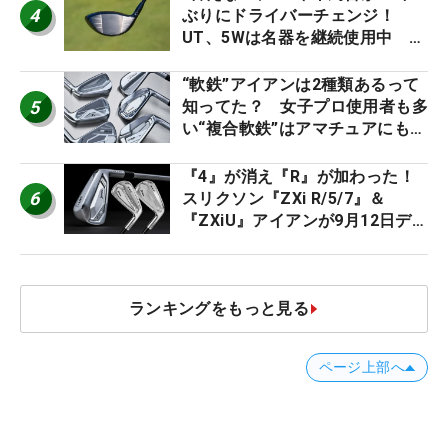
4
ぶりにドライバーチェンジ！
UT、5Wは名器を継続使用中 #
男子プロセッティング
“軟鉄”アイアンは2種類あるって
5
知ってた？ 女子プロ使用者も多
い“複合軟鉄”はアマチュアにもオ
ススメ！
『4』が消え『R』が加わった！
6
スリクソン『ZXi R/5/7』＆
『ZXiU』アイアンが9月12日デ
ビュー
ランキングをもっと見る
ページ上部へ