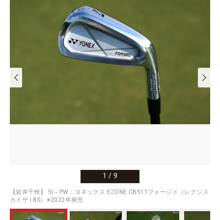
1
/
9
【岩井千怜】 5I～PW：ヨネックス EZONE CB511フォージド（レクシス
カイザ i 8S）※2022年発売