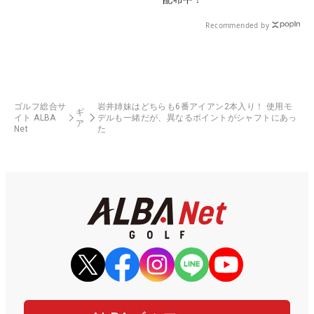
Recommended by
ゴルフ総合サ
岩井姉妹はどちらも6番アイアン2本入り！ 使用モ
ギ
イト ALBA
デルも一緒だが、異なるポイントがシャフトにあっ
ア
Net
た