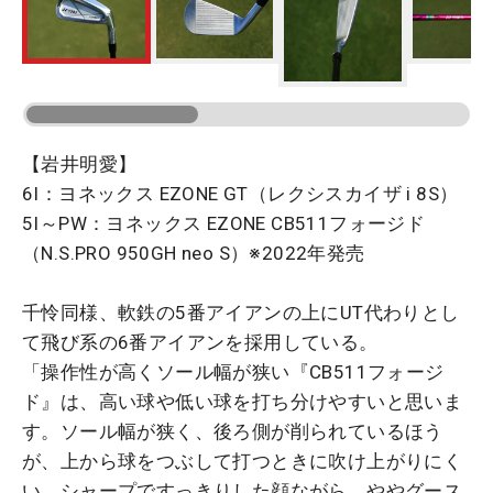
【岩井明愛】
6I：ヨネックス EZONE GT（レクシスカイザ i 8S）
5I～PW：ヨネックス EZONE CB511フォージド
（N.S.PRO 950GH neo S）※2022年発売
千怜同様、軟鉄の5番アイアンの上にUT代わりとし
て飛び系の6番アイアンを採用している。
「操作性が高くソール幅が狭い『CB511フォージ
ド』は、高い球や低い球を打ち分けやすいと思いま
す。ソール幅が狭く、後ろ側が削られているほう
が、上から球をつぶして打つときに吹け上がりにく
い。シャープですっきりした顔ながら、ややグース