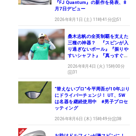
『FJ Quantum』の新作を発表、8
月7日デビュー
2026年8月1日 (土) 11時41分
51
桑木志帆の全英制覇を支えた
三種の神器？ 『スピンが入
り過ぎないボール』『振りや
すいシャフト』『真っすぐ飛
ぶドライバー』 #女子プロ
2026年8月4日 (火) 15時00分
セッティング
31
“替えないプロ”今平周吾が10年ぶり
にドライバーチェンジ！ UT、5W
は名器を継続使用中 #男子プロセ
ッティング
2026年8月6日 (木) 15時49分
38
お助けドルフィンが激スピンに！