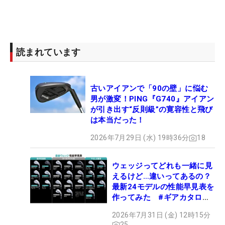
読まれています
古いアイアンで「90の壁」に悩む
男が激変！PING『G740』アイアン
が引き出す“反則級”の寛容性と飛び
は本当だった！
2026年7月29日 (水) 19時36分
18
ウェッジってどれも一緒に見
えるけど…違いってあるの？
最新24モデルの性能早見表を
作ってみた #ギアカタログ
2026
2026年7月31日 (金) 12時15分
25