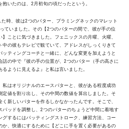
を抱いたのは、2月初旬の頃だったという。
した時、彼は2つのパター、プラミングネックのマレット
持っていました。その【2つのパターの間で、彼が手の位
い】ことに気づきました。フェニックスの月曜、火曜、
ト中の彼もテレビで観ていて、アドレスがしっくりきて
パッティングコーチと一緒に、どんな変更を加えようと
会話の中で『彼の手の位置が、2つのパター（手の高さに
あるように見えるよ』と私は言いました。
、私はオリジナルのエースパターと、彼がある程度成功
測定値を割り出し、その中間の数値を算出しました。そ
全く新しいパターを作るしかなかったんです。そこで、
スパッドを調整し、2つのパターのちょうど中間に着地す
ングするにはパッティングストローク、練習方法、コー
のか、快適にするために【どこに手を置く必要があるの