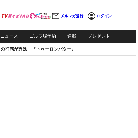
メルマガ登録
ログイン
Sニュース
ゴルフ場予約
連載
プレゼント
しの打感が秀逸 『トゥーロンパター』