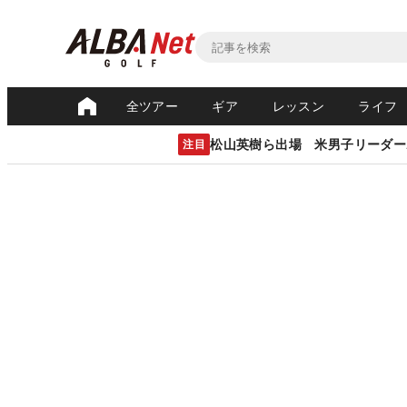
全ツアー
ギア
レッスン
ライフ
松山英樹ら出場 米男子リーダー
注目