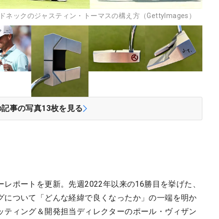
ックのジャスティン・トーマスの構え方（GettyImages）
の記事の写真
13
枚を見る
レポートを更新。先週2022年以来の16勝目を挙げた、
グについて「どんな経緯で良くなったか」の一端を明か
ッティング＆開発担当ディレクターのポール・ヴィザン