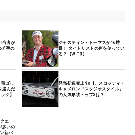
担当者が
ジャスティン・トーマスが16勝
の”手の
目！ タイトリストの何を使ってい
る？【WITB】
 飛ばし
発売初週売上No.1、スコッティ・
を選んだ
キャメロン『スタジオスタイル』
ェック】
の人気形状トップ3は？
スクエ
が多いの
ロン新パ