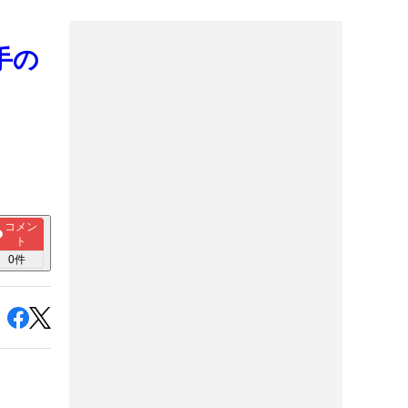
手の
コメン
ト
0
件