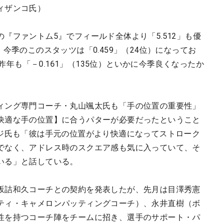
ィザンコ氏）
『ファントム5』でフィールド全体より「5.512」も優
今季のこのスタッツは「0.459」（24位）になってお
一昨年も「－0.161」（135位）といかに今季良くなったか
ィング専門コーチ・丸山颯太氏も「手の位置の重要性」
快適な手の位置】に合うパターが必要だったということ
イジ氏も「彼は手元の位置がより快適になってストローク
でなく、アドレス時のスクエア感も気に入っていて、そ
いる」と話している。
坂詰和久コーチとの契約を発表したが、先月は目澤秀憲
ティ・キャメロンパッティングコーチ）、永井直樹（ボ
性を持つコーチ陣をチームに招き、選手のサポート・パ