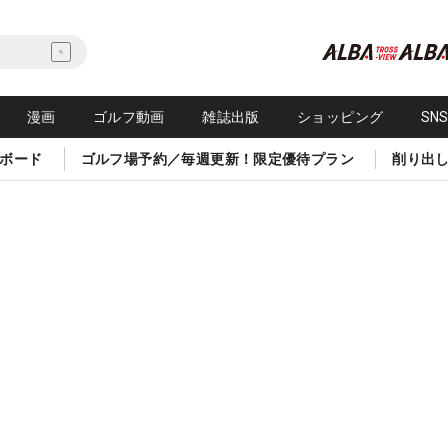
漫画
ゴルフ動画
雑誌出版
ショッピング
SN
ボード
ゴルフ場予約／毎週更新！限定優待プラン
削り出