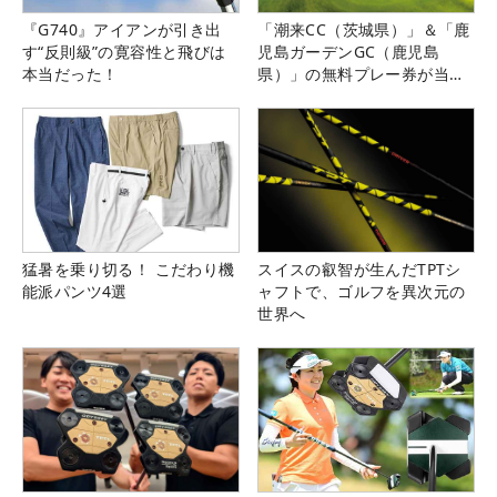
『G740』アイアンが引き出
「潮来CC（茨城県）」＆「鹿
す“反則級”の寛容性と飛びは
児島ガーデンGC（鹿児島
本当だった！
県）」の無料プレー券が当た
る！！
猛暑を乗り切る！ こだわり機
スイスの叡智が生んだTPTシ
能派パンツ4選
ャフトで、ゴルフを異次元の
世界へ