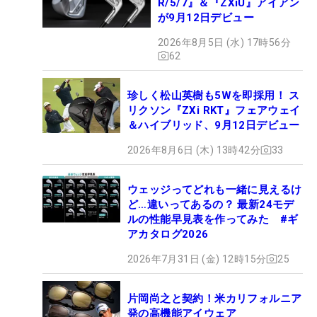
R/5/7』＆『ZXiU』アイアン
が9月12日デビュー
2026年8月5日 (水) 17時56分
62
珍しく松山英樹も5Wを即採用！ ス
リクソン『ZXi RKT』フェアウェイ
＆ハイブリッド、9月12日デビュー
2026年8月6日 (木) 13時42分
33
ウェッジってどれも一緒に見えるけ
ど…違いってあるの？ 最新24モデ
ルの性能早見表を作ってみた #ギ
アカタログ2026
2026年7月31日 (金) 12時15分
25
片岡尚之と契約！米カリフォルニア
発の高機能アイウェア