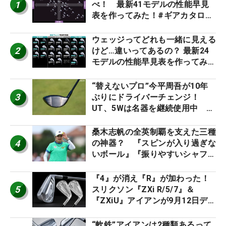
1
べ！ 最新41モデルの性能早見
表を作ってみた！#ギアカタログ
2026
ウェッジってどれも一緒に見える
2
けど…違いってあるの？ 最新24
モデルの性能早見表を作ってみ
た #ギアカタログ2026
“替えないプロ”今平周吾が10年
3
ぶりにドライバーチェンジ！
UT、5Wは名器を継続使用中 #
男子プロセッティング
桑木志帆の全英制覇を支えた三種
4
の神器？ 『スピンが入り過ぎな
いボール』『振りやすいシャフ
ト』『真っすぐ飛ぶドライバ
ー』 #女子プロセッティング
『4』が消え『R』が加わった！
5
スリクソン『ZXi R/5/7』＆
『ZXiU』アイアンが9月12日デ
ビュー
“軟鉄”アイアンは2種類あるって