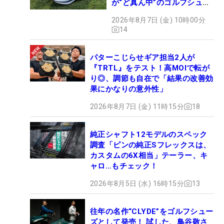
が“ど真ん中”のゴルフシュー
ズだった
2026年8月7日 (金) 10時00分
14
パターこじらせギア担当2人が
『TRTL』をテスト！高MOIで転が
り◎、調節も自在で「結果の改善効
果にかなりの意外性」
2026年8月7日 (金) 11時15分
18
純正シャフト12モデルのスペック
調査「ピンの純正Sフレックスは、
カスタムの6X相当」テーラー、キ
ャロ…もチェック！
2026年8月5日 (水) 16時15分
13
往年の名作“CLYDE”をゴルフシュー
ズとして発売！ 試した、鳥谷敬さ