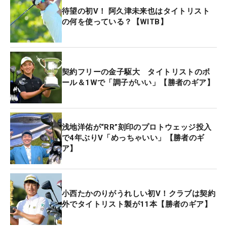
待望の初V！ 阿久津未来也はタイトリスト
の何を使っている？【WITB】
契約フリーの金子駆大 タイトリストのボ
ール＆1Wで「調子がいい」【勝者のギア】
浅地洋佑が“RR”刻印のプロトウェッジ投入
で4年ぶりV「めっちゃいい」【勝者のギ
ア】
小西たかのりがうれしい初V！クラブは契約
外でタイトリスト製が11本【勝者のギア】