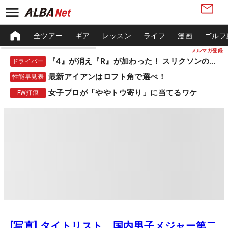
全ツアー
ギア
レッスン
ライフ
漫画
ゴルフ
メルマガ登録
『4』が消え『R』が加わった！ スリクソンの新作
ドライバー
最新アイアンはロフト角で選べ！
性能早見表
女子プロが「ややトウ寄り」に当てるワケ
FW打痕
[写真] タイトリスト、国内男子メジャー第二