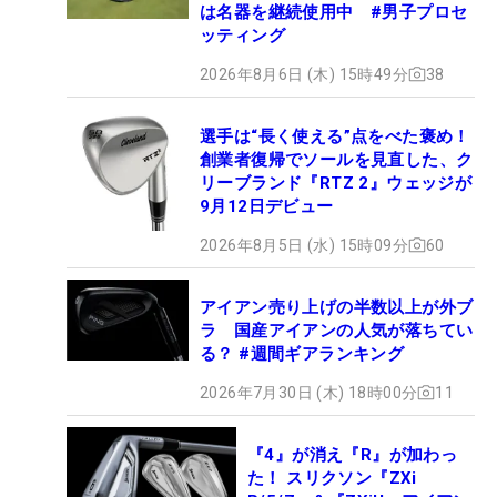
は名器を継続使用中 #男子プロセ
ッティング
2026年8月6日 (木) 15時49分
38
選手は“長く使える”点をべた褒め！
創業者復帰でソールを見直した、ク
リーブランド『RTZ 2』ウェッジが
9月12日デビュー
2026年8月5日 (水) 15時09分
60
アイアン売り上げの半数以上が外ブ
ラ 国産アイアンの人気が落ちてい
る？ #週間ギアランキング
2026年7月30日 (木) 18時00分
11
『4』が消え『R』が加わっ
た！ スリクソン『ZXi