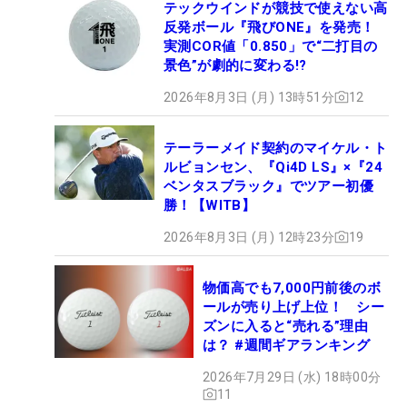
テックウインドが競技で使えない高
反発ボール『飛びONE』を発売！
実測COR値「0.850」で“二打目の
景色”が劇的に変わる!?
2026年8月3日 (月) 13時51分
12
テーラーメイド契約のマイケル・ト
ルビョンセン、『Qi4D LS』×『24
ベンタスブラック』でツアー初優
勝！【WITB】
2026年8月3日 (月) 12時23分
19
物価高でも7,000円前後のボ
ールが売り上げ上位！ シー
ズンに入ると“売れる”理由
は？ #週間ギアランキング
2026年7月29日 (水) 18時00分
11