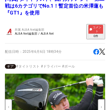
戦は6カテゴリでNo.1！暫定首位の米澤蓮も
『GT1』を使用
コメン
所属
ALBA Net編集部
ト
ALBA Net編集部
/
ALBA Net
0
件
配信日時：
2025年6月6日 18時34分
ギア
#
タイトリスト
#
ドライバー
#
ボール