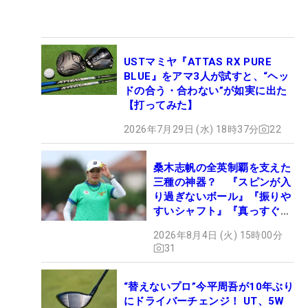
USTマミヤ『ATTAS RX PURE
BLUE』をアマ3人が試すと、“ヘッ
ドの合う・合わない”が如実に出た
【打ってみた】
2026年7月29日 (水) 18時37分
22
桑木志帆の全英制覇を支えた
三種の神器？ 『スピンが入
り過ぎないボール』『振りや
すいシャフト』『真っすぐ飛
ぶドライバー』 #女子プロ
2026年8月4日 (火) 15時00分
セッティング
31
“替えないプロ”今平周吾が10年ぶり
にドライバーチェンジ！ UT、5W