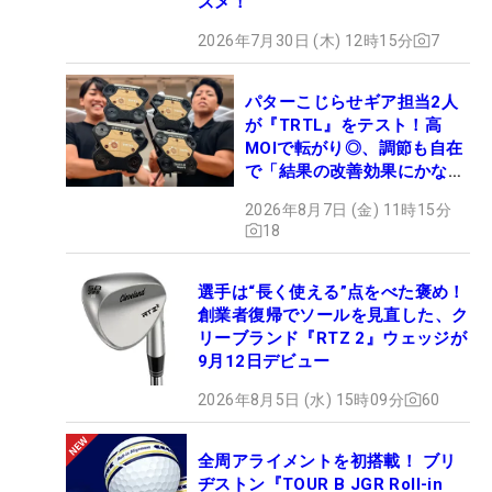
スメ！
2026年7月30日 (木) 12時15分
7
パターこじらせギア担当2人
が『TRTL』をテスト！高
MOIで転がり◎、調節も自在
で「結果の改善効果にかなり
の意外性」
2026年8月7日 (金) 11時15分
18
選手は“長く使える”点をべた褒め！
創業者復帰でソールを見直した、ク
リーブランド『RTZ 2』ウェッジが
9月12日デビュー
2026年8月5日 (水) 15時09分
60
全周アライメントを初搭載！ ブリ
ヂストン『TOUR B JGR Roll-in