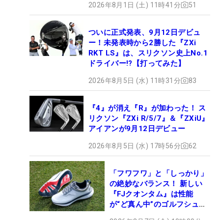
2026年8月1日 (土) 11時41分
51
ついに正式発表、9月12日デビュ
ー！未発表時から2勝した『ZXi
RKT LS』は、スリクソン史上No.1
ドライバー!?【打ってみた】
2026年8月5日 (水) 11時31分
83
『4』が消え『R』が加わった！ ス
リクソン『ZXi R/5/7』＆『ZXiU』
アイアンが9月12日デビュー
2026年8月5日 (水) 17時56分
62
「フワフワ」と「しっかり」
の絶妙なバランス！ 新しい
『FJクオンタム』は性能
が“ど真ん中”のゴルフシュー
ズだった