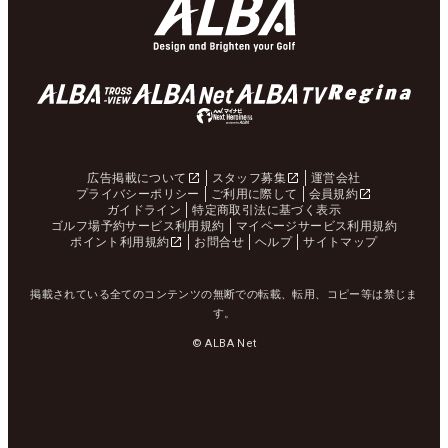
広告掲載について
スタッフ募集
運営会社
プライバシーポリシー
ご利用に際して
会員規約
ガイドライン
特定商取引法に基づく表示
ゴルフ場予約サービス利用規約
マイページサービス利用規約
ポイント利用規約
お問合せ
ヘルプ
サイトマップ
掲載されている全てのコンテンツの無断での転載、転用、コピー等は禁じま
す。
© ALBA Net