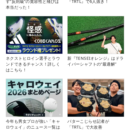
す“反則級”の寛容性と飛びは
『TRTL』で6人抜き！
本当だった！
ネクストヒロイン選手とラウ
新『TENSEIオレンジ』はドラ
ンドできるチャンス！詳しく
イバーシャフトの“最適解”
はこちら！
今年も男女プロが強い「キャ
パターこじらせ記者が
ロウェイ」のニュース一覧は
「TRTL」で大改善