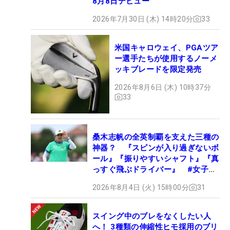
8月8日デビュー
2026年7月30日 (木) 14時20分
33
米国キャロウェイ、PGAツア
ー選手たちが使用するノーメ
ッキブレードを限定発売
2026年8月6日 (木) 10時37分
33
桑木志帆の全英制覇を支えた三種の
神器？ 『スピンが入り過ぎないボ
ール』『振りやすいシャフト』『真
っすぐ飛ぶドライバー』 #女子プ
ロセッティング
2026年8月4日 (火) 15時00分
31
スイング中のブレをなくしたい人
へ！ 3種類の伸縮性ヒモ採用のブリ