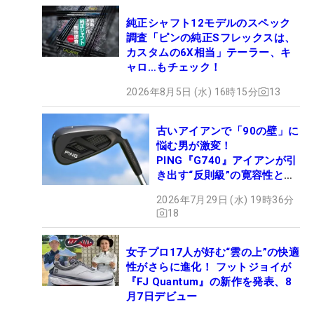
純正シャフト12モデルのスペック
調査「ピンの純正Sフレックスは、
カスタムの6X相当」テーラー、キ
ャロ…もチェック！
2026年8月5日 (水) 16時15分
13
古いアイアンで「90の壁」に
悩む男が激変！
PING『G740』アイアンが引
き出す“反則級”の寛容性と飛
びは本当だった！
2026年7月29日 (水) 19時36分
18
女子プロ17人が好む“雲の上”の快適
性がさらに進化！ フットジョイが
『FJ Quantum』の新作を発表、8
月7日デビュー