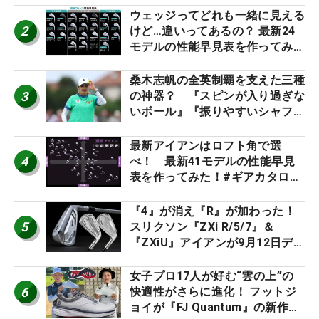
ウェッジってどれも一緒に見える
2
けど…違いってあるの？ 最新24
モデルの性能早見表を作ってみ
た #ギアカタログ2026
桑木志帆の全英制覇を支えた三種
3
の神器？ 『スピンが入り過ぎな
いボール』『振りやすいシャフ
ト』『真っすぐ飛ぶドライバ
ー』 #女子プロセッティング
最新アイアンはロフト角で選
4
べ！ 最新41モデルの性能早見
表を作ってみた！#ギアカタログ
2026
『4』が消え『R』が加わった！
5
スリクソン『ZXi R/5/7』＆
『ZXiU』アイアンが9月12日デ
ビュー
女子プロ17人が好む“雲の上”の
6
快適性がさらに進化！ フットジ
ョイが『FJ Quantum』の新作を