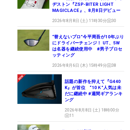
ヂストン『ZSP-BITER LIGHT
MAGICLACE』、8月8日デビュー
2026年8月8日 (土) 11時30分
30
“替えないプロ”今平周吾が10年ぶり
にドライバーチェンジ！ UT、5W
は名器を継続使用中 #男子プロセ
ッティング
2026年8月6日 (木) 15時49分
38
話題の新作を抑えて『G440
K』が首位 “10Ｋ”人気は未
だに継続中 #週間ギアランキ
ング
2026年8月8日 (土) 18時00分
11