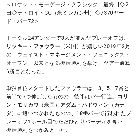
＜ロケット・モーゲージ・クラシック 最終日◇2
日◇デトロイトGC（米ミシガン州）◇7370ヤー
ド・パー72＞
トータル24アンダーで3人が並んだプレーオフは、
リッキー・ファウラー
（米国）が嬉しい2019年2月
の「ウェイスト・マネージメント・フェニックス・
オープン」以来となる復活勝利を挙げ、ツアー通算
6勝目となった。
単独首位スタートしたファウラーは、3、5、7番と
前半で3つ伸ばしたものの、後半はパー行進。
コリ
ン・モリカワ
（米国）
アダム・ハドウィン
（カナ
ダ）に追いつかれたものの、18番パーで行われたプ
レーオフ1ホール目でただひとりバーディを奪い、
復活勝利をつかみとった。