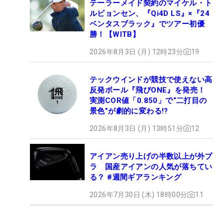
テーラーメイド契約のマイケル・ト
ルビョンセン、『Qi4D LS』×『24
ベンタスブラック』でツアー初優
勝！【WITB】
2026年8月3日 (月) 12時23分
19
テックウインドが競技で使えない高
反発ボール『飛びONE』を発売！
実測COR値「0.850」で“二打目の
景色”が劇的に変わる!?
2026年8月3日 (月) 13時51分
12
アイアン売り上げの半数以上が外ブ
ラ 国産アイアンの人気が落ちてい
る？ #週間ギアランキング
2026年7月30日 (木) 18時00分
11