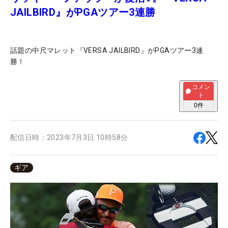
JAILBIRD』がPGAツアー3連勝
話題の中尺マレット『VERSA JAILBIRD』がPGAツアー3連
勝！
コメン
ト
0
件
配信日時：
2023年7月3日 10時58分
ギア