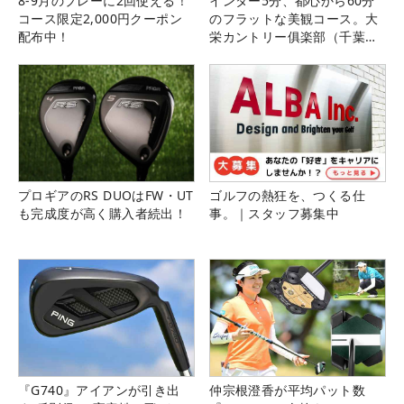
8-9月のプレーに2回使える！
インター5分、都心から60分
コース限定2,000円クーポン
のフラットな美観コース。大
配布中！
栄カントリー俱楽部（千葉
県）
プロギアのRS DUOはFW・UT
ゴルフの熱狂を、つくる仕
も完成度が高く購入者続出！
事。｜スタッフ募集中
『G740』アイアンが引き出
仲宗根澄香が平均パット数