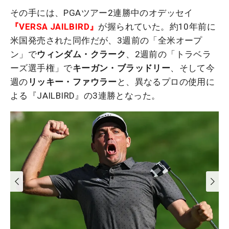
その手には、PGAツアー2連勝中のオデッセイ
『VERSA JAILBIRD』
が握られていた。約10年前に
米国発売された同作だが、3週前の「全米オープ
ン」で
ウィンダム・クラーク
、2週前の「トラベラ
ーズ選手権」で
キーガン・ブラッドリー
、そして今
週の
リッキー・ファウラー
と、異なるプロの使用に
よる『JAILBIRD』の3連勝となった。