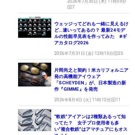
2026年7月30日 (木) 11時59分
7
ウェッジってどれも一緒に見えるけ
ど…違いってあるの？ 最新24モデ
ルの性能早見表を作ってみた #ギ
アカタログ2026
2026年7月31日 (金) 12時15分
25
片岡尚之と契約！米カリフォルニア
発の高機能アイウェア
「SCHEYDEN」が、日本製造の新
作『GIMME』を発売
2026年8月4日 (火) 11時12分
11
“軟鉄”アイアンは2種類あるって知
ってた？ 女子プロ使用者も多
い“複合軟鉄”はアマチュアにもオス