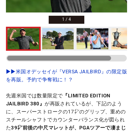
1
/
4
▶▶米国オデッセイが『VERSA JAILBIRD』の限定版
を再販。予約で争奪戦に！？
先週米国では数量限定で
『LIMITED EDITION
JAILBIRD 380』
が再販されているが、下記のよう
に、スーパーストロークの17㌅のグリップ、重めの
スチールシャフトでカウンターバランス化が図られ
た
39㌅前後の中尺マレットが、PGAツアーで凄まじ