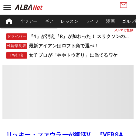
全ツアー
ギア
レッスン
ライフ
漫画
ゴルフ
メルマガ登録
『4』が消え『R』が加わった！ スリクソンの新作
ドライバー
最新アイアンはロフト角で選べ！
性能早見表
女子プロが「ややトウ寄り」に当てるワケ
FW打痕
リッキー・ファウラーが復活V。『VERSA