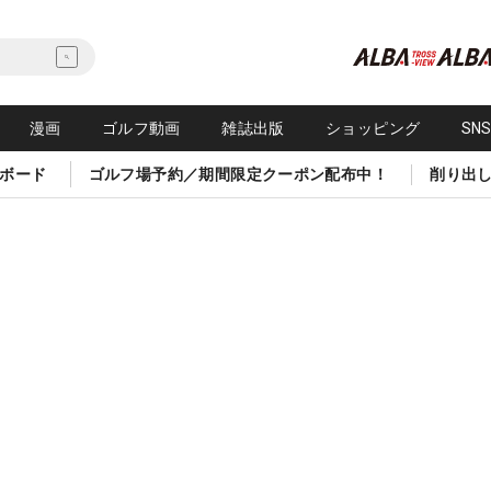
漫画
ゴルフ動画
雑誌出版
ショッピング
SN
ボード
ゴルフ場予約／期間限定クーポン配布中！
削り出