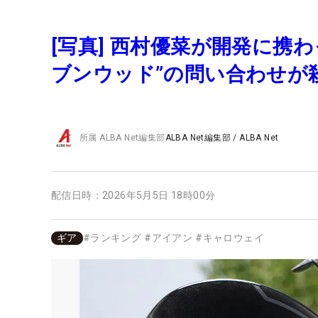
[写真] 西村優菜が開発に携
ブンウッド”の問い合わせが
所属
ALBA Net編集部
ALBA Net編集部
/
ALBA Net
配信日時：
2026年5月5日 18時00分
ギア
#
ランキング
#
アイアン
#
キャロウェイ