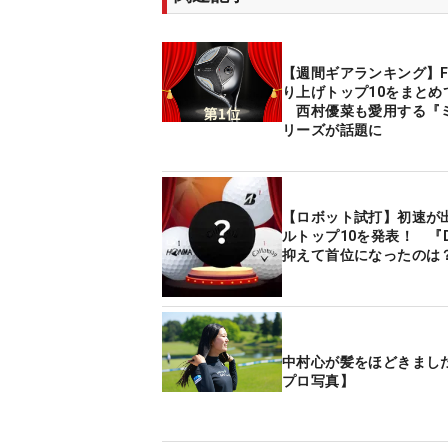
【週間ギアランキング】
り上げトップ10をまとめ
西村優菜も愛用する『
リーズが話題に
【ロボット試打】初速が
ルトップ10を発表！ 『D
抑えて首位になったのは
中村心が髪をほどきまし
プロ写真】