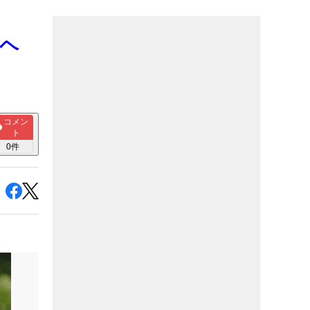
“ヘ
コメン
ト
0
件