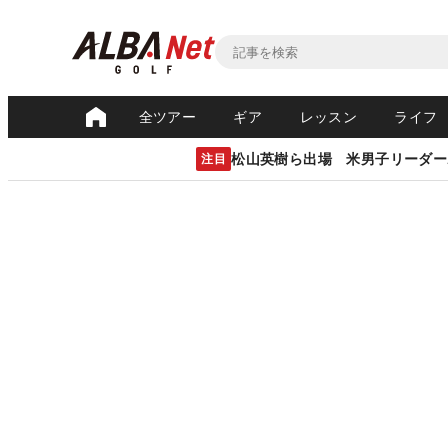
全ツアー
ギア
レッスン
ライフ
松山英樹ら出場 米男子リーダー
注目