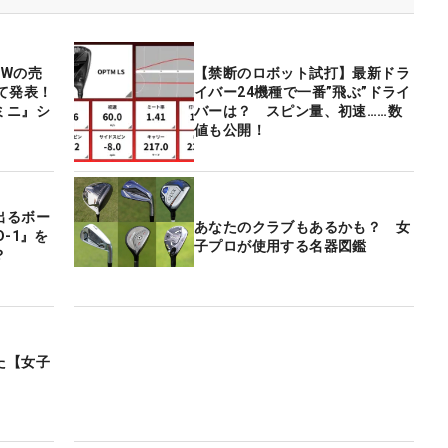
FWの売
【禁断のロボット試打】最新ドラ
て発表！
イバー24機種で一番”飛ぶ”ドライ
ミニ』シ
バーは？ スピン量、初速……数
値も公開！
出るボー
あなたのクラブもあるかも？ 女
-1』を
子プロが使用する名器図鑑
？
た【女子