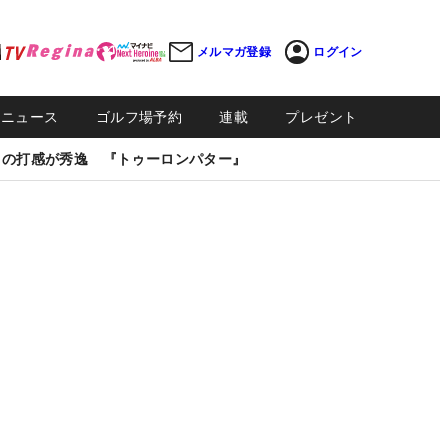
メルマガ登録
ログイン
Sニュース
ゴルフ場予約
連載
プレゼント
しの打感が秀逸 『トゥーロンパター』