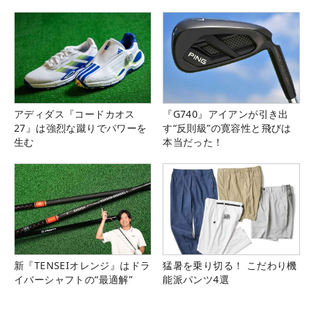
アディダス『コードカオス
『G740』アイアンが引き出
27』は強烈な蹴りでパワーを
す“反則級”の寛容性と飛びは
生む
本当だった！
新『TENSEIオレンジ』はドラ
猛暑を乗り切る！ こだわり機
イバーシャフトの“最適解”
能派パンツ4選