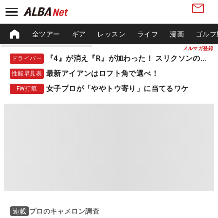
全ツアー
ギア
レッスン
ライフ
漫画
ゴルフ
メルマガ登録
『4』が消え『R』が加わった！ スリクソンの新作
ドライバー
最新アイアンはロフト角で選べ！
性能早見表
女子プロが「ややトウ寄り」に当てるワケ
FW打痕
プロのキャメロン調査
連載