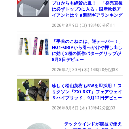
プロからも絶賛の嵐！ 「発売直後
は必ずトップ3に入る」国産軟鉄ア
イアンとは？ #週間ギアランキング
2026年8月9日 (日) 18時00分
11
「手首のこねには、逆テーパー！」
NO1-GRIPから引っかけや押し出し
に効く3種の新作パターグリップが
8月8日デビュー
2026年7月30日 (木) 14時20分
33
珍しく松山英樹も5Wを即採用！ ス
リクソン『ZXi RKT』フェアウェイ
＆ハイブリッド、9月12日デビュー
2026年8月6日 (木) 13時42分
33
テックウインドが競技で使え