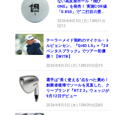
ない高反発ボール『飛び
ONE』を発売！ 実測COR値
「0.850」で“二打目の景
色”が劇的に変わる!?
2026年8月3日 (月) 13時51分
12
テーラーメイド契約のマイケル・ト
ルビョンセン、『Qi4D LS』×『24
ベンタスブラック』でツアー初優
勝！【WITB】
2026年8月3日 (月) 12時23分
19
選手は“長く使える”点をべた褒め！
創業者復帰でソールを見直した、ク
リーブランド『RTZ 2』ウェッジが
9月12日デビュー
2026年8月5日 (水) 15時09分
60