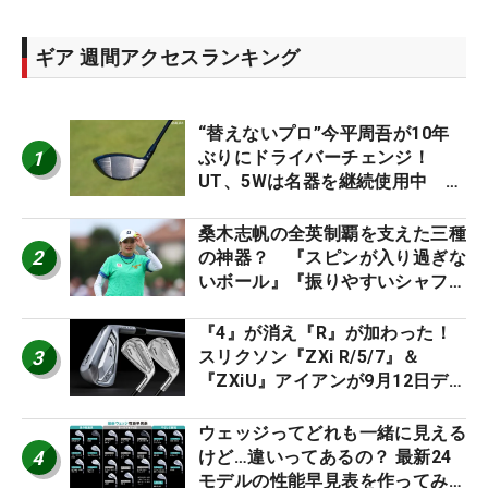
ギア 週間アクセスランキング
“替えないプロ”今平周吾が10年
1
ぶりにドライバーチェンジ！
UT、5Wは名器を継続使用中 #
男子プロセッティング
桑木志帆の全英制覇を支えた三種
2
の神器？ 『スピンが入り過ぎな
いボール』『振りやすいシャフ
ト』『真っすぐ飛ぶドライバ
ー』 #女子プロセッティング
『4』が消え『R』が加わった！
3
スリクソン『ZXi R/5/7』＆
『ZXiU』アイアンが9月12日デ
ビュー
ウェッジってどれも一緒に見える
4
けど…違いってあるの？ 最新24
モデルの性能早見表を作ってみ