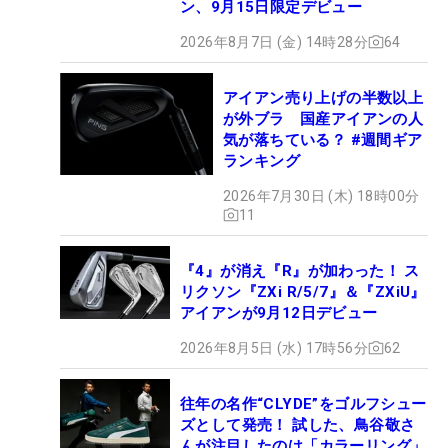
ン、9月15日限定デビュー
2026年8月7日 (金) 14時28分
64
アイアン売り上げの半数以上
が外ブラ 国産アイアンの人
気が落ちている？ #週間ギア
ランキング
2026年7月30日 (木) 18時00分
11
『4』が消え『R』が加わった！ ス
リクソン『ZXi R/5/7』＆『ZXiU』
アイアンが9月12日デビュー
2026年8月5日 (水) 17時56分
62
往年の名作“CLYDE”をゴルフシュー
ズとして発売！ 試した、鳥谷敬さ
んが注目したのは「カラーリング」