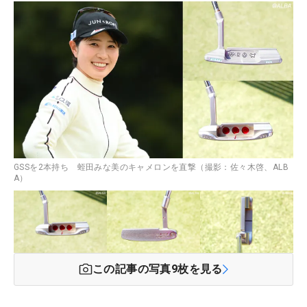
GSSを2本持ち 蛭田みな美のキャメロンを直撃（撮影：佐々木啓、ALB
A）
この記事の写真
9
枚を見る