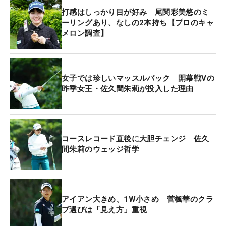
打感はしっかり目が好み 尾関彩美悠のミ
ーリングあり、なしの2本持ち【プロのキャ
メロン調査】
女子では珍しいマッスルバック 開幕戦Vの
昨季女王・佐久間朱莉が投入した理由
コースレコード直後に大胆チェンジ 佐久
間朱莉のウェッジ哲学
アイアン大きめ、1W小さめ 菅楓華のクラ
ブ選びは「見え方」重視