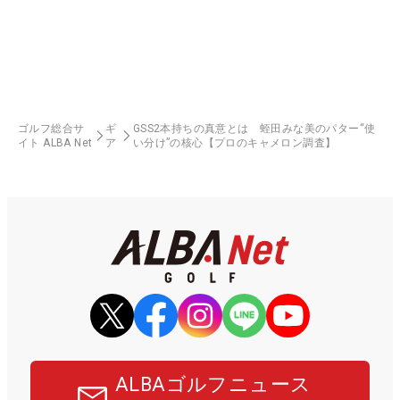
ゴルフ総合サ
ギ
GSS2本持ちの真意とは 蛭田みな美のパター“使
イト ALBA Net
ア
い分け”の核心【プロのキャメロン調査】
ALBAゴルフニュース