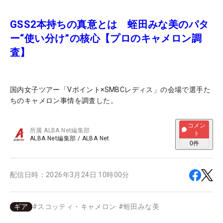
GSS2本持ちの真意とは 蛭田みな美のパタ
ー“使い分け”の核心【プロのキャメロン調
査】
国内女子ツアー「Vポイント×SMBCレディス」の会場で選手た
ちのキャメロン事情を調査した。
コメン
所属
ALBA Net編集部
ト
ALBA Net編集部
/
ALBA Net
0
件
配信日時：
2026年3月24日 10時00分
ギア
#
スコッティ・キャメロン
#
蛭田みな美