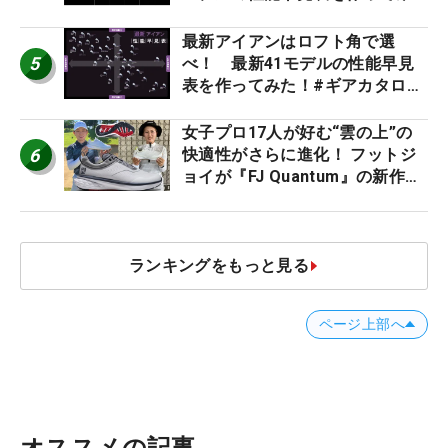
た #ギアカタログ2026
最新アイアンはロフト角で選
5
べ！ 最新41モデルの性能早見
表を作ってみた！#ギアカタログ
2026
女子プロ17人が好む“雲の上”の
6
快適性がさらに進化！ フットジ
ョイが『FJ Quantum』の新作を
発表、8月7日デビュー
ランキングをもっと見る
ページ上部へ
オススメの記事