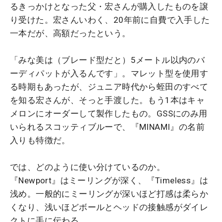
るきっかけとなった父・宏さんが購入したものを譲
り受けた。宏さんいわく、20年前に自費で入手した
一本だが、高額だったという。
「みな美は（ブレード型だと）5メートル以内のバ
ーディパットが入るんです」。マレット型を使用す
る時期もあったが、ジュニア時代から蛭田のすべて
を知る宏さんが、そっと手渡した。もう1本はキャ
メロンにオーダーして製作したもの。GSSにのみ用
いられるスコッティブルーで、『MINAMI』の名前
入りも特徴だ。
では、どのように使い分けているのか。
『Newport』はミーリングが深く、『Timeless』は
浅め。一般的にミーリングが深いほど打感は柔らか
くなり、浅いほどボールとヘッドの接触感がダイレ
クトに手に伝わる。