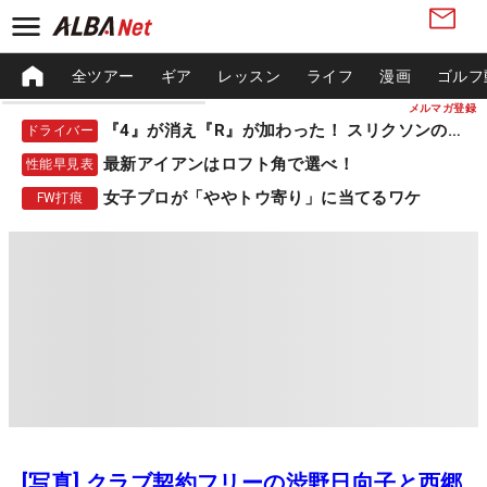
全ツアー
ギア
レッスン
ライフ
漫画
ゴルフ
メルマガ登録
『4』が消え『R』が加わった！ スリクソンの新作
ドライバー
最新アイアンはロフト角で選べ！
性能早見表
女子プロが「ややトウ寄り」に当てるワケ
FW打痕
[写真] クラブ契約フリーの渋野日向子と西郷