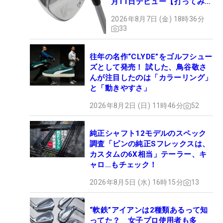
月11日デビュー【打ってみ
た】
2026年8月7日 (金) 18時36分
33
往年の名作“CLYDE”をゴルフシュー
ズとして発売！ 試した、鳥谷敬さ
んが注目したのは「カラーリング」
と「動きやすさ」
2026年8月2日 (日) 11時46分
52
純正シャフト12モデルのスペック
調査「ピンの純正Sフレックスは、
カスタムの6X相当」テーラー、キ
ャロ…もチェック！
2026年8月5日 (水) 16時15分
13
“軟鉄”アイアンは2種類あるって知
ってた？ 女子プロ使用者も多