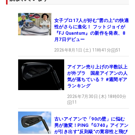
女子プロ17人が好む“雲の上”の快適
性がさらに進化！ フットジョイが
『FJ Quantum』の新作を発表、8
月7日デビュー
2026年8月1日 (土) 11時41分
51
アイアン売り上げの半数以上
が外ブラ 国産アイアンの人
気が落ちている？ #週間ギア
ランキング
2026年7月30日 (木) 18時00分
11
古いアイアンで「90の壁」に悩む
男が激変！PING『G740』アイアン
が引き出す“反則級”の寛容性と飛び