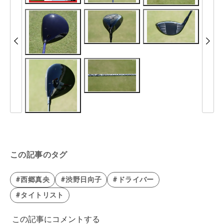
この記事のタグ
#西郷真央
#渋野日向子
#ドライバー
#タイトリスト