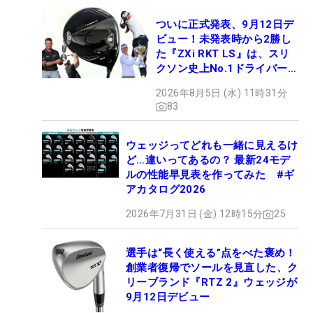
ついに正式発表、9月12日デ
ビュー！未発表時から2勝し
た『ZXi RKT LS』は、スリ
クソン史上No.1ドライバー!?
【打ってみた】
2026年8月5日 (水) 11時31分
83
ウェッジってどれも一緒に見えるけ
ど…違いってあるの？ 最新24モデ
ルの性能早見表を作ってみた #ギ
アカタログ2026
2026年7月31日 (金) 12時15分
25
選手は“長く使える”点をべた褒め！
創業者復帰でソールを見直した、ク
リーブランド『RTZ 2』ウェッジが
9月12日デビュー