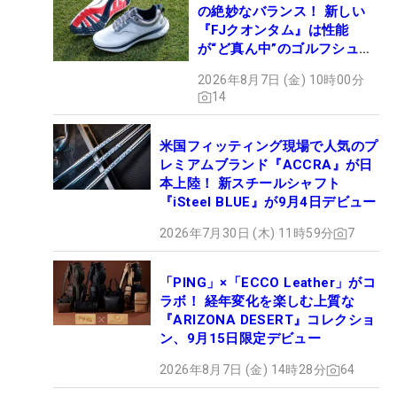
の絶妙なバランス！ 新しい
『FJクオンタム』は性能
が“ど真ん中”のゴルフシュー
ズだった
2026年8月7日 (金) 10時00分
14
米国フィッティング現場で人気のプ
レミアムブランド『ACCRA』が日
本上陸！ 新スチールシャフト
『iSteel BLUE』が9月4日デビュー
2026年7月30日 (木) 11時59分
7
「PING」×「ECCO Leather」がコ
ラボ！ 経年変化を楽しむ上質な
『ARIZONA DESERT』コレクショ
ン、9月15日限定デビュー
2026年8月7日 (金) 14時28分
64