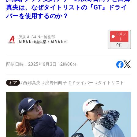
真央は、なぜタイトリストの『GT』ドライ
バーを使用するのか？
コメン
所属
ALBA Net編集部
ト
ALBA Net編集部
/
ALBA Net
0
件
配信日時：
2025年6月3日 12時00分
ギア
#
西郷真央
#
渋野日向子
#
ドライバー
#
タイトリスト