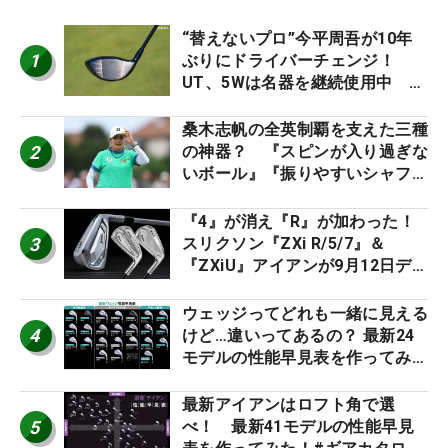
“替えないプロ”今平周吾が10年
1
ぶりにドライバーチェンジ！
UT、5Wは名器を継続使用中 #
男子プロセッティング
桑木志帆の全英制覇を支えた三種
2
の神器？ 『スピンが入り過ぎな
いボール』『振りやすいシャフ
ト』『真っすぐ飛ぶドライバ
ー』 #女子プロセッティング
『4』が消え『R』が加わった！
3
スリクソン『ZXi R/5/7』＆
『ZXiU』アイアンが9月12日デ
ビュー
ウェッジってどれも一緒に見える
4
けど…違いってあるの？ 最新24
モデルの性能早見表を作ってみ
た #ギアカタログ2026
最新アイアンはロフト角で選
5
べ！ 最新41モデルの性能早見