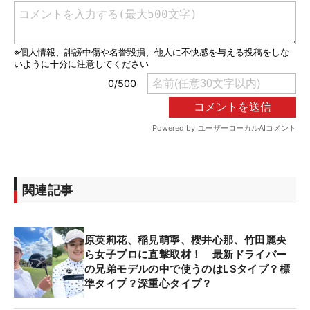
関連記事
原英莉花、稲見萌寧、櫻井心那、竹田麗央
ら女子プロに直撃取材！ 最新ドライバー
の兄弟モデルの中で使うのはLSタイプ？標
準タイプ？深重心タイプ？