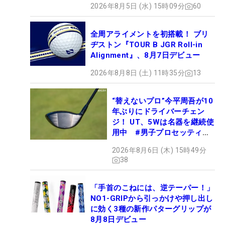
2026年8月5日 (水) 15時09分
60
全周アライメントを初搭載！ ブリ
ヂストン『TOUR B JGR Roll-in
Alignment』、8月7日デビュー
2026年8月8日 (土) 11時35分
13
“替えないプロ”今平周吾が10
年ぶりにドライバーチェン
ジ！ UT、5Wは名器を継続使
用中 #男子プロセッティン
グ
2026年8月6日 (木) 15時49分
38
「手首のこねには、逆テーパー！」
NO1-GRIPから引っかけや押し出し
に効く3種の新作パターグリップが
8月8日デビュー