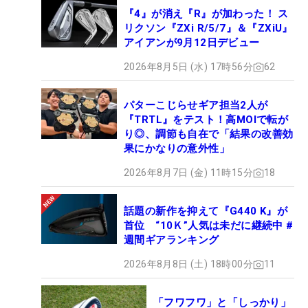
『4』が消え『R』が加わった！ ス
リクソン『ZXi R/5/7』＆『ZXiU』
アイアンが9月12日デビュー
2026年8月5日 (水) 17時56分
62
パターこじらせギア担当2人が
『TRTL』をテスト！高MOIで転が
り◎、調節も自在で「結果の改善効
果にかなりの意外性」
2026年8月7日 (金) 11時15分
18
話題の新作を抑えて『G440 K』が
首位 “10Ｋ”人気は未だに継続中 #
週間ギアランキング
2026年8月8日 (土) 18時00分
11
「フワフワ」と「しっかり」