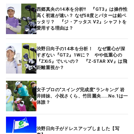
西郷真央の14本を分析‼ 『GT3』は操作性
高く初速が速い？ なぜ58度とパターは鉛ベ
ッタリ？ 『ジ・アッタス V2』シャフトを
愛用する理由は？
渋野日向子の14本を分析！ なぜ重心が深
すぎない『GT2』1Wに？ やや低重心の
『ZXi5』でいいの？ 『Z-STAR XV』は飛
距離重視か？
女子プロの“スイング完成度”ランキング 岩
井姉妹、小祝さくら、竹田麗央……No.1は一
体誰？
渋野日向子がドレスアップしました【写