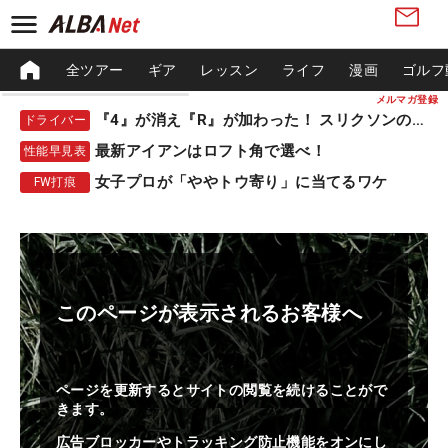
全ツアー
ギア
レッスン
ライフ
漫画
ゴルフ
メルマガ登録
『4』が消え『R』が加わった！ スリクソンの新作
ドライバー
最新アイアンはロフト角で選べ！
性能早見表
女子プロが「ややトウ寄り」に当てるワケ
FW打痕
このページが表示されるお客様へ
ページを更新するとサイトの閲覧を続けることがで
きます。
広告ブロッカーやトラッキング防止機能をオンにし