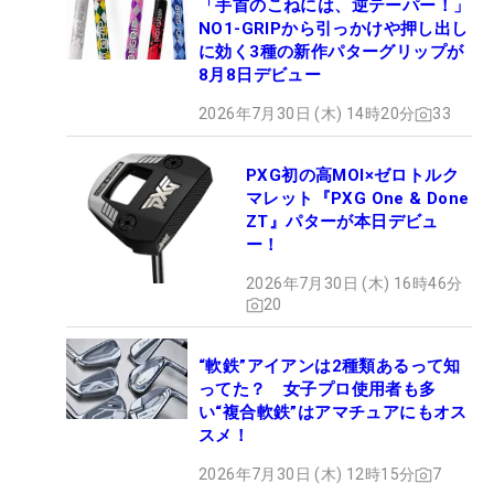
「手首のこねには、逆テーパー！」
NO1-GRIPから引っかけや押し出し
に効く3種の新作パターグリップが
8月8日デビュー
2026年7月30日 (木) 14時20分
33
PXG初の高MOI×ゼロトルク
マレット『PXG One & Done
ZT』パターが本日デビュ
ー！
2026年7月30日 (木) 16時46分
20
“軟鉄”アイアンは2種類あるって知
ってた？ 女子プロ使用者も多
い“複合軟鉄”はアマチュアにもオス
スメ！
2026年7月30日 (木) 12時15分
7