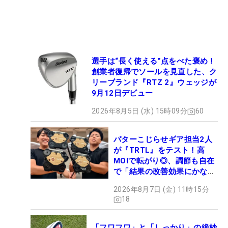
選手は“長く使える”点をべた褒め！
創業者復帰でソールを見直した、ク
リーブランド『RTZ 2』ウェッジが
9月12日デビュー
2026年8月5日 (水) 15時09分
60
パターこじらせギア担当2人
が『TRTL』をテスト！高
MOIで転がり◎、調節も自在
で「結果の改善効果にかなり
の意外性」
2026年8月7日 (金) 11時15分
18
「フワフワ」と「しっかり」の絶妙