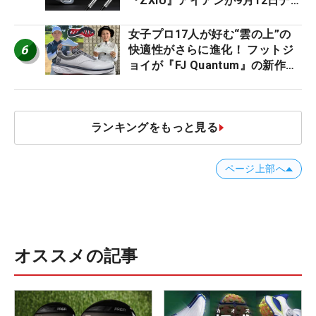
『ZXiU』アイアンが9月12日デ
ビュー
女子プロ17人が好む“雲の上”の
6
快適性がさらに進化！ フットジ
ョイが『FJ Quantum』の新作を
発表、8月7日デビュー
ランキングをもっと見る
ページ上部へ
オススメの記事