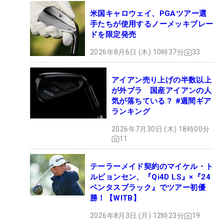
米国キャロウェイ、PGAツアー選
手たちが使用するノーメッキブレー
ドを限定発売
2026年8月6日 (木) 10時37分
33
アイアン売り上げの半数以上
が外ブラ 国産アイアンの人
気が落ちている？ #週間ギア
ランキング
2026年7月30日 (木) 18時00分
11
テーラーメイド契約のマイケル・ト
ルビョンセン、『Qi4D LS』×『24
ベンタスブラック』でツアー初優
勝！【WITB】
2026年8月3日 (月) 12時23分
19