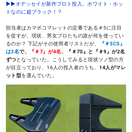
▶▶オデッセイが新作プロト投入。ホワイト・ホッ
トなのに超ブラック！？
担当者はカマボコマレットの定番である＃5に注目
を促すが、現状、男女プロたちの誰が何を使ってい
るのか？ 下記がその使用者リストだが、
『＃5CS』
は3名
で、
『＃7』が4名
、『＃7S』と『＃9』が2名
ずつ
となっていた。こうしてみると現状ツノ型の方
が目立っており、16人の投入者のうち、
14人がマレ
ット型
を選んでいた。