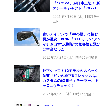
『ACCRA』が日本上陸！ 新
スチールシャフト『iSteel
BLUE』が9月4日デビュー
2026年7月30日 (木) 11時59分
7
古いアイアンで「90の壁」に悩む
男が激変！PING『G740』アイアン
が引き出す“反則級”の寛容性と飛び
は本当だった！
2026年7月29日 (水) 19時36分
18
純正シャフト12モデルのスペック
調査「ピンの純正Sフレックスは、
カスタムの6X相当」テーラー、キ
ャロ…もチェック！
2026年8月5日 (水) 16時15分
13