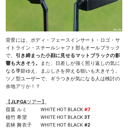
背景には、ボディ・フェースインサート・ロゴ・サ
イトライン・スチールシャフト部もオールブラック
で、
引き締まった小顔に見せるマットブラックの影
響も大きそう。
また、日差しが強く照り返しの気に
なる季節ゆえ、まぶしさを抑える狙いも大きそう。
ツノ型ユーザーで、ギラつきが気になる人は検討の
余地アリか！？
【
JLPGA
ツアー】
葭葉 ルミ WHITE HOT BLACK
#7
植竹 希望 WHITE HOT BLACK
3T
若林 舞衣子 WHITE HOT BLACK
#2