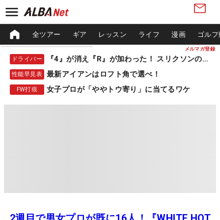
全ツアー
ギア
レッスン
ライフ
漫画
ゴルフ
メルマガ登録
『4』が消え『R』が加わった！ スリクソンの新作
ドライバー
最新アイアンはロフト角で選べ！
性能早見表
女子プロが「ややトウ寄り」に当てるワケ
FW打痕
2週目で男女プロが既に16人！『WHITE HOT