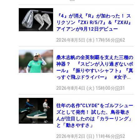
『4』が消え『R』が加わった！ ス
リクソン『ZXi R/5/7』＆『ZXiU』
アイアンが9月12日デビュー
2026年8月5日 (水) 17時56分
62
桑木志帆の全英制覇を支えた三種の
神器？ 『スピンが入り過ぎないボ
ール』『振りやすいシャフト』『真
っすぐ飛ぶドライバー』 #女子プ
ロセッティング
2026年8月4日 (火) 15時00分
31
往年の名作“CLYDE”をゴルフシュー
ズとして発売！ 試した、鳥谷敬さ
んが注目したのは「カラーリング」
と「動きやすさ」
2026年8月2日 (日) 11時46分
52