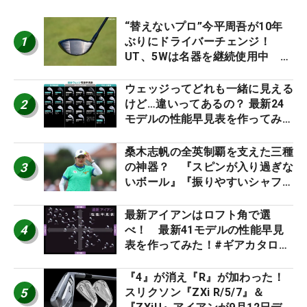
“替えないプロ”今平周吾が10年
1
ぶりにドライバーチェンジ！
UT、5Wは名器を継続使用中 #
男子プロセッティング
ウェッジってどれも一緒に見える
2
けど…違いってあるの？ 最新24
モデルの性能早見表を作ってみ
た #ギアカタログ2026
桑木志帆の全英制覇を支えた三種
3
の神器？ 『スピンが入り過ぎな
いボール』『振りやすいシャフ
ト』『真っすぐ飛ぶドライバ
ー』 #女子プロセッティング
最新アイアンはロフト角で選
4
べ！ 最新41モデルの性能早見
表を作ってみた！#ギアカタログ
2026
『4』が消え『R』が加わった！
5
スリクソン『ZXi R/5/7』＆