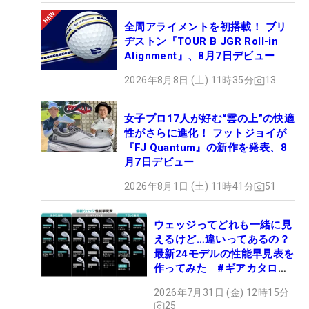
全周アライメントを初搭載！ ブリ
ヂストン『TOUR B JGR Roll-in
Alignment』、8月7日デビュー
2026年8月8日 (土) 11時35分
13
女子プロ17人が好む“雲の上”の快適
性がさらに進化！ フットジョイが
『FJ Quantum』の新作を発表、8
月7日デビュー
2026年8月1日 (土) 11時41分
51
ウェッジってどれも一緒に見
えるけど…違いってあるの？
最新24モデルの性能早見表を
作ってみた #ギアカタログ
2026
2026年7月31日 (金) 12時15分
25