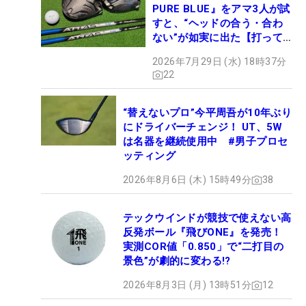
PURE BLUE』をアマ3人が試
すと、“ヘッドの合う・合わ
ない”が如実に出た【打って
みた】
2026年7月29日 (水) 18時37分
22
“替えないプロ”今平周吾が10年ぶり
にドライバーチェンジ！ UT、5W
は名器を継続使用中 #男子プロセ
ッティング
2026年8月6日 (木) 15時49分
38
テックウインドが競技で使えない高
反発ボール『飛びONE』を発売！
実測COR値「0.850」で“二打目の
景色”が劇的に変わる!?
2026年8月3日 (月) 13時51分
12