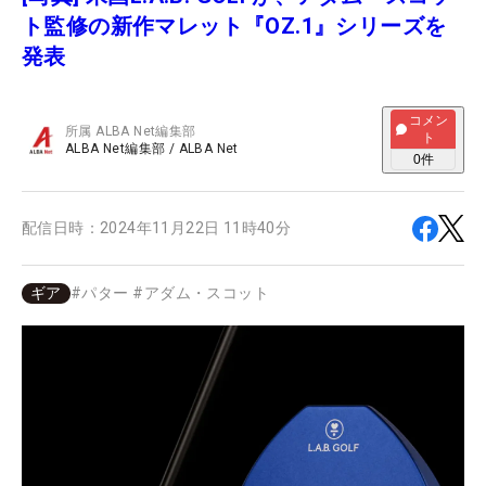
ト監修の新作マレット『OZ.1』シリーズを
発表
コメン
所属
ALBA Net編集部
ト
ALBA Net編集部
/
ALBA Net
0
件
配信日時：
2024年11月22日 11時40分
ギア
#
パター
#
アダム・スコット