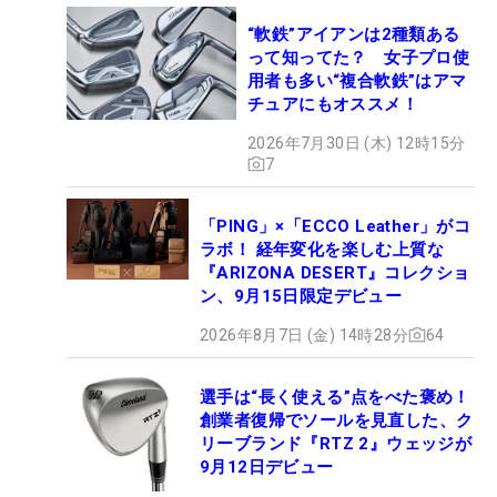
“軟鉄”アイアンは2種類ある
って知ってた？ 女子プロ使
用者も多い“複合軟鉄”はアマ
チュアにもオススメ！
2026年7月30日 (木) 12時15分
7
「PING」×「ECCO Leather」がコ
ラボ！ 経年変化を楽しむ上質な
『ARIZONA DESERT』コレクショ
ン、9月15日限定デビュー
2026年8月7日 (金) 14時28分
64
選手は“長く使える”点をべた褒め！
創業者復帰でソールを見直した、ク
リーブランド『RTZ 2』ウェッジが
9月12日デビュー