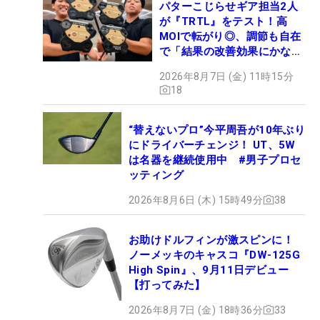
パターこじらせギア担当2人
が『TRTL』をテスト！高
MOIで転がり◎、調節も自在
で「結果の改善効果にかなり
の意外性」
2026年8月7日 (金) 11時15分
18
“替えないプロ”今平周吾が10年ぶり
にドライバーチェンジ！ UT、5W
は名器を継続使用中 #男子プロセ
ッティング
2026年8月6日 (木) 15時49分
38
お助けドルフィンが激スピンに！
ノーメッキのキャスコ『DW-125G
High Spin』、9月11日デビュー
【打ってみた】
2026年8月7日 (金) 18時36分
33