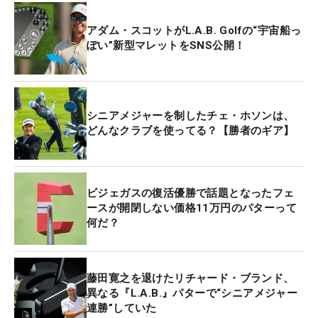
アダム・スコットがL.A.B. Golfの“宇宙船っ
ぽい”新型マレットをSNS公開！
シニアメジャーを制したチェ・ホソンは、
どんなクラブを使ってる？【勝者のギア】
ビジェガスの復活優勝で話題となったフェ
ースが開閉しない価格11万円のパターって
何だ？
藤田寛之を退けたリチャード・ブランド、
異なる『L.A.B.』パターで“シニアメジャー
連勝”していた