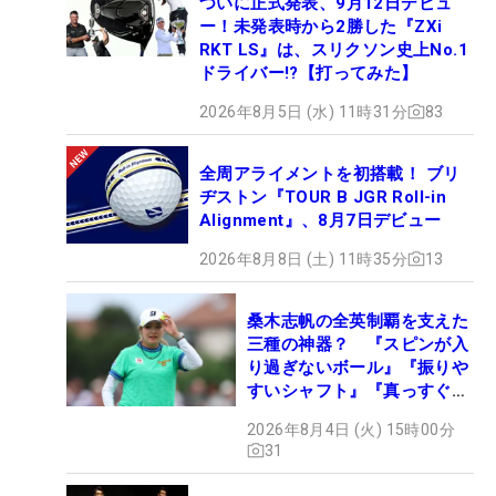
ついに正式発表、9月12日デビュ
ー！未発表時から2勝した『ZXi
RKT LS』は、スリクソン史上No.1
ドライバー!?【打ってみた】
2026年8月5日 (水) 11時31分
83
全周アライメントを初搭載！ ブリ
ヂストン『TOUR B JGR Roll-in
Alignment』、8月7日デビュー
2026年8月8日 (土) 11時35分
13
桑木志帆の全英制覇を支えた
三種の神器？ 『スピンが入
り過ぎないボール』『振りや
すいシャフト』『真っすぐ飛
ぶドライバー』 #女子プロ
2026年8月4日 (火) 15時00分
セッティング
31