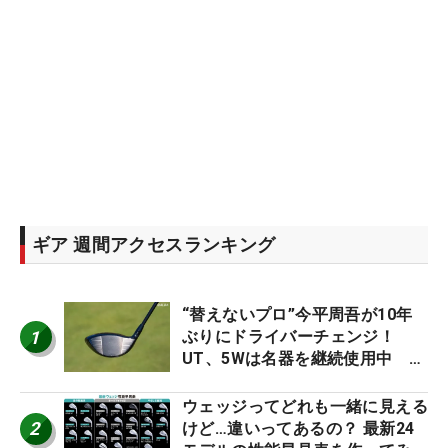
ギア 週間アクセスランキング
“替えないプロ”今平周吾が10年
1
ぶりにドライバーチェンジ！
UT、5Wは名器を継続使用中 #
男子プロセッティング
ウェッジってどれも一緒に見える
2
けど…違いってあるの？ 最新24