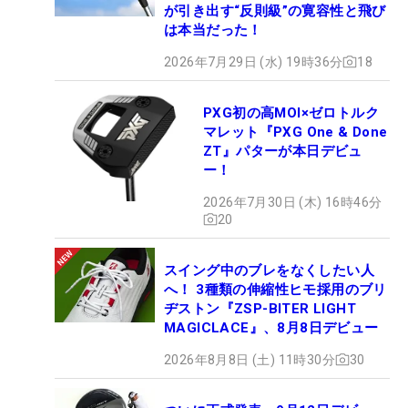
が引き出す“反則級”の寛容性と飛び
は本当だった！
2026年7月29日 (水) 19時36分
18
PXG初の高MOI×ゼロトルク
マレット『PXG One & Done
ZT』パターが本日デビュ
ー！
2026年7月30日 (木) 16時46分
20
スイング中のブレをなくしたい人
へ！ 3種類の伸縮性ヒモ採用のブリ
ヂストン『ZSP-BITER LIGHT
MAGICLACE』、8月8日デビュー
2026年8月8日 (土) 11時30分
30