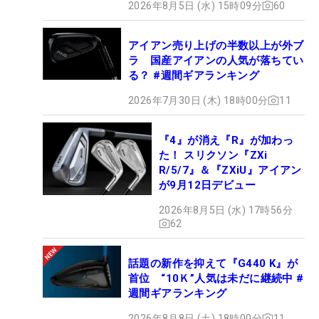
2026年8月5日 (水) 15時09分
60
アイアン売り上げの半数以上が外ブ
ラ 国産アイアンの人気が落ちてい
る？ #週間ギアランキング
2026年7月30日 (木) 18時00分
11
『4』が消え『R』が加わっ
た！ スリクソン『ZXi
R/5/7』＆『ZXiU』アイアン
が9月12日デビュー
2026年8月5日 (水) 17時56分
62
話題の新作を抑えて『G440 K』が
首位 “10Ｋ”人気は未だに継続中 #
週間ギアランキング
2026年8月8日 (土) 18時00分
11