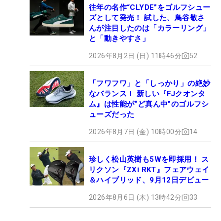
往年の名作“CLYDE”をゴルフシュー
ズとして発売！ 試した、鳥谷敬さ
んが注目したのは「カラーリング」
と「動きやすさ」
2026年8月2日 (日) 11時46分
52
「フワフワ」と「しっかり」の絶妙
なバランス！ 新しい『FJクオンタ
ム』は性能が“ど真ん中”のゴルフシ
ューズだった
2026年8月7日 (金) 10時00分
14
珍しく松山英樹も5Wを即採用！ ス
リクソン『ZXi RKT』フェアウェイ
＆ハイブリッド、9月12日デビュー
2026年8月6日 (木) 13時42分
33