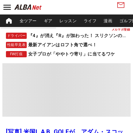
全ツアー
ギア
レッスン
ライフ
漫画
ゴルフ
メルマガ登録
『4』が消え『R』が加わった！ スリクソンの新作
ドライバー
最新アイアンはロフト角で選べ！
性能早見表
女子プロが「ややトウ寄り」に当てるワケ
FW打痕
[写真] 米国L.A.B. GOLFが、アダム・スコッ