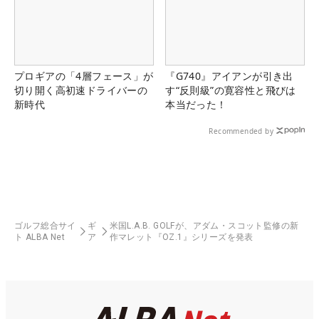
プロギアの「4層フェース」が
『G740』アイアンが引き出
切り開く高初速ドライバーの
す“反則級”の寛容性と飛びは
新時代
本当だった！
Recommended by
ゴルフ総合サイ
ギ
米国L.A.B. GOLFが、アダム・スコット監修の新
ト ALBA Net
ア
作マレット『OZ.1』シリーズを発表