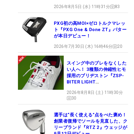
2026年8月5日 (水) 11時31分
83
PXG初の高MOI×ゼロトルクマレッ
ト『PXG One & Done ZT』パター
が本日デビュー！
2026年7月30日 (木) 16時46分
20
スイング中のブレをなくした
い人へ！ 3種類の伸縮性ヒモ
採用のブリヂストン『ZSP-
BITER LIGHT
MAGICLACE』、8月8日デビ
2026年8月8日 (土) 11時30分
ュー
30
選手は“長く使える”点をべた褒め！
創業者復帰でソールを見直した、ク
リーブランド『RTZ 2』ウェッジが
9月12日デビュー