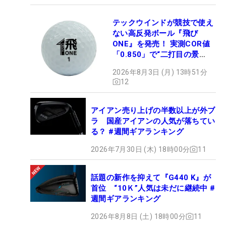
テックウインドが競技で使え
ない高反発ボール『飛び
ONE』を発売！ 実測COR値
「0.850」で“二打目の景
色”が劇的に変わる!?
2026年8月3日 (月) 13時51分
12
アイアン売り上げの半数以上が外ブ
ラ 国産アイアンの人気が落ちてい
る？ #週間ギアランキング
2026年7月30日 (木) 18時00分
11
話題の新作を抑えて『G440 K』が
首位 “10Ｋ”人気は未だに継続中 #
週間ギアランキング
2026年8月8日 (土) 18時00分
11