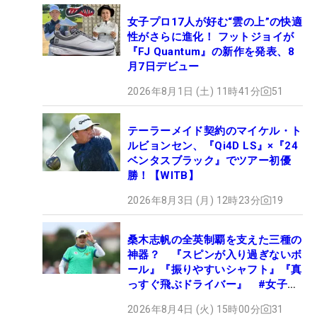
女子プロ17人が好む“雲の上”の快適
性がさらに進化！ フットジョイが
『FJ Quantum』の新作を発表、8
月7日デビュー
2026年8月1日 (土) 11時41分
51
テーラーメイド契約のマイケル・ト
ルビョンセン、『Qi4D LS』×『24
ベンタスブラック』でツアー初優
勝！【WITB】
2026年8月3日 (月) 12時23分
19
桑木志帆の全英制覇を支えた三種の
神器？ 『スピンが入り過ぎないボ
ール』『振りやすいシャフト』『真
っすぐ飛ぶドライバー』 #女子プ
ロセッティング
2026年8月4日 (火) 15時00分
31