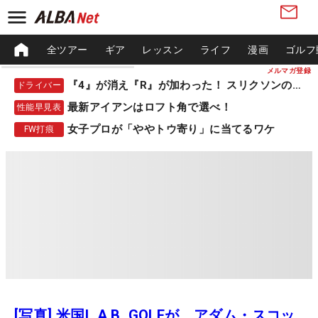
全ツアー
ギア
レッスン
ライフ
漫画
ゴルフ
メルマガ登録
『4』が消え『R』が加わった！ スリクソンの新作
ドライバー
最新アイアンはロフト角で選べ！
性能早見表
女子プロが「ややトウ寄り」に当てるワケ
FW打痕
[写真] 米国L.A.B. GOLFが、アダム・スコッ