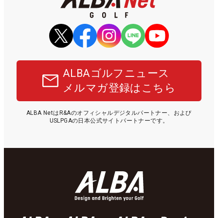
ALBAゴルフニュース
メルマガ登録はこちら
ALBA NetはR&Aのオフィシャルデジタルパートナー、および
USLPGAの日本公式サイトパートナーです。