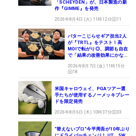
「SCHEYDEN」が、日本製造の新
作『GIMME』を発売
2026年8月4日 (火) 11時12分
11
パターこじらせギア担当2人
が『TRTL』をテスト！高
MOIで転がり◎、調節も自在
で「結果の改善効果にかなり
の意外性」
2026年8月7日 (金) 11時15分
18
米国キャロウェイ、PGAツアー選
手たちが使用するノーメッキブレー
ドを限定発売
2026年8月6日 (木) 10時37分
33
“替えないプロ”今平周吾が10年ぶり
にドライバーチェンジ！ UT、5W