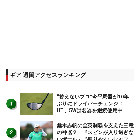
ギア 週間アクセスランキング
“替えないプロ”今平周吾が10年
1
ぶりにドライバーチェンジ！
UT、5Wは名器を継続使用中 #
男子プロセッティング
桑木志帆の全英制覇を支えた三種
2
の神器？ 『スピンが入り過ぎな
いボール』『振りやすいシャフ