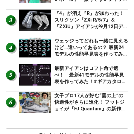
ト』『真っすぐ飛ぶドライバ
ー』 #女子プロセッティング
『4』が消え『R』が加わった！
3
スリクソン『ZXi R/5/7』＆
『ZXiU』アイアンが9月12日デ
ビュー
ウェッジってどれも一緒に見える
4
けど…違いってあるの？ 最新24
モデルの性能早見表を作ってみ
た #ギアカタログ2026
最新アイアンはロフト角で選
5
べ！ 最新41モデルの性能早見
表を作ってみた！#ギアカタログ
2026
女子プロ17人が好む“雲の上”の
6
快適性がさらに進化！ フットジ
ョイが『FJ Quantum』の新作を
発表、8月7日デビュー