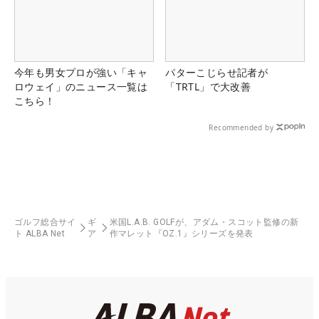
今年も男女プロが強い「キャ
パターこじらせ記者が
ロウェイ」のニュース一覧は
「TRTL」で大改善
こちら！
Recommended by
ゴルフ総合サイ
ギ
米国L.A.B. GOLFが、アダム・スコット監修の新
ト ALBA Net
ア
作マレット『OZ.1』シリーズを発表