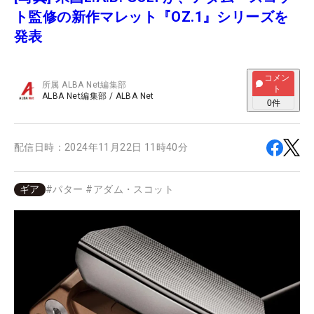
ト監修の新作マレット『OZ.1』シリーズを
発表
コメン
所属
ALBA Net編集部
ト
ALBA Net編集部
/
ALBA Net
0
件
配信日時：
2024年11月22日 11時40分
ギア
#
パター
#
アダム・スコット