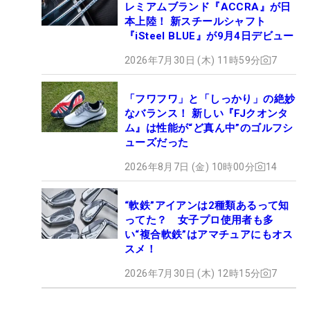
レミアムブランド『ACCRA』が日
本上陸！ 新スチールシャフト
『iSteel BLUE』が9月4日デビュー
2026年7月30日 (木) 11時59分
7
「フワフワ」と「しっかり」の絶妙
なバランス！ 新しい『FJクオンタ
ム』は性能が“ど真ん中”のゴルフシ
ューズだった
2026年8月7日 (金) 10時00分
14
“軟鉄”アイアンは2種類あるって知
ってた？ 女子プロ使用者も多
い“複合軟鉄”はアマチュアにもオス
スメ！
2026年7月30日 (木) 12時15分
7