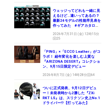
ウェッジってどれも一緒に見
えるけど…違いってあるの？
最新24モデルの性能早見表を
作ってみた #ギアカタログ
2026
2026年7月31日 (金) 12時15分
25
「PING」×「ECCO Leather」がコ
ラボ！ 経年変化を楽しむ上質な
『ARIZONA DESERT』コレクショ
ン、9月15日限定デビュー
2026年8月7日 (金) 14時28分
64
ついに正式発表、9月12日デビュ
ー！未発表時から2勝した『ZXi
RKT LS』は、スリクソン史上No.1
ドライバー!?【打ってみた】