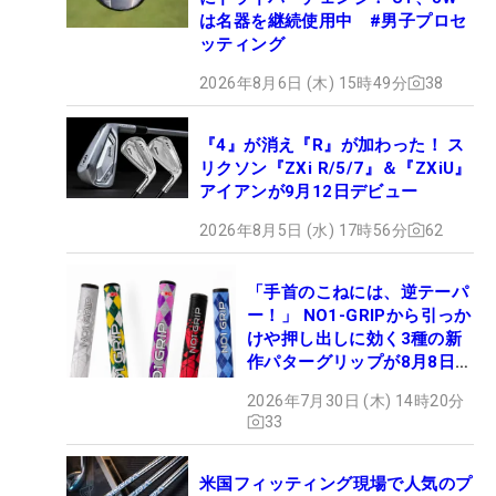
は名器を継続使用中 #男子プロセ
ッティング
2026年8月6日 (木) 15時49分
38
『4』が消え『R』が加わった！ ス
リクソン『ZXi R/5/7』＆『ZXiU』
アイアンが9月12日デビュー
2026年8月5日 (水) 17時56分
62
「手首のこねには、逆テーパ
ー！」 NO1-GRIPから引っか
けや押し出しに効く3種の新
作パターグリップが8月8日デ
ビュー
2026年7月30日 (木) 14時20分
33
米国フィッティング現場で人気のプ