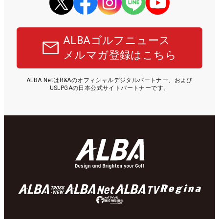
ALBAゴルフニュース
メルマガ登録はこちら
ALBA NetはR&Aのオフィシャルデジタルパートナー、および
USLPGAの日本公式サイトパートナーです。