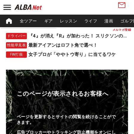
全ツアー
ギア
レッスン
ライフ
漫画
ゴルフ
メルマガ登録
『4』が消え『R』が加わった！ スリクソンの新作
ドライバー
最新アイアンはロフト角で選べ！
性能早見表
女子プロが「ややトウ寄り」に当てるワケ
FW打痕
このページが表示されるお客様へ
ページを更新するとサイトの閲覧を続けることがで
きます。
広告ブロッカーやトラッキング防止機能をオンにし