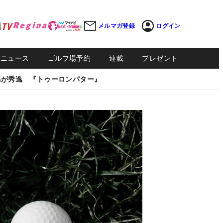
メルマガ登録
ログイン
Sニュース
ゴルフ場予約
連載
プレゼント
感が秀逸 『トゥーロンパター』