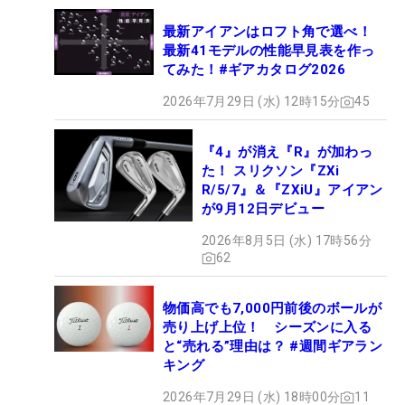
最新アイアンはロフト角で選べ！
最新41モデルの性能早見表を作っ
てみた！#ギアカタログ2026
2026年7月29日 (水) 12時15分
45
『4』が消え『R』が加わっ
た！ スリクソン『ZXi
R/5/7』＆『ZXiU』アイアン
が9月12日デビュー
2026年8月5日 (水) 17時56分
62
物価高でも7,000円前後のボールが
売り上げ上位！ シーズンに入る
と“売れる”理由は？ #週間ギアラン
キング
2026年7月29日 (水) 18時00分
11