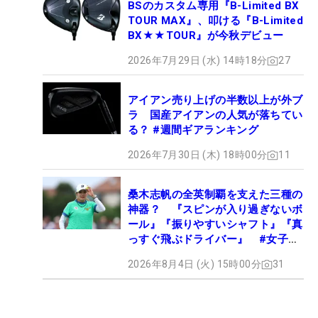
BSのカスタム専用『B-Limited BX
TOUR MAX』、叩ける『B-Limited
BX★★TOUR』が今秋デビュー
2026年7月29日 (水) 14時18分
27
アイアン売り上げの半数以上が外ブ
ラ 国産アイアンの人気が落ちてい
る？ #週間ギアランキング
2026年7月30日 (木) 18時00分
11
桑木志帆の全英制覇を支えた三種の
神器？ 『スピンが入り過ぎないボ
ール』『振りやすいシャフト』『真
っすぐ飛ぶドライバー』 #女子プ
ロセッティング
2026年8月4日 (火) 15時00分
31