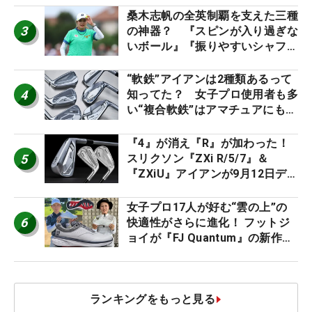
桑木志帆の全英制覇を支えた三種
3
の神器？ 『スピンが入り過ぎな
いボール』『振りやすいシャフ
ト』『真っすぐ飛ぶドライバ
ー』 #女子プロセッティング
“軟鉄”アイアンは2種類あるって
4
知ってた？ 女子プロ使用者も多
い“複合軟鉄”はアマチュアにもオ
ススメ！
『4』が消え『R』が加わった！
5
スリクソン『ZXi R/5/7』＆
『ZXiU』アイアンが9月12日デ
ビュー
女子プロ17人が好む“雲の上”の
6
快適性がさらに進化！ フットジ
ョイが『FJ Quantum』の新作を
発表、8月7日デビュー
ランキングをもっと見る