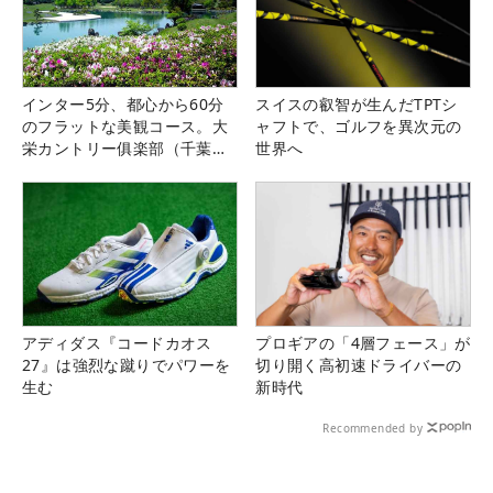
インター5分、都心から60分
スイスの叡智が生んだTPTシ
のフラットな美観コース。大
ャフトで、ゴルフを異次元の
栄カントリー俱楽部（千葉
世界へ
県）
アディダス『コードカオス
プロギアの「4層フェース」が
27』は強烈な蹴りでパワーを
切り開く高初速ドライバーの
生む
新時代
Recommended by