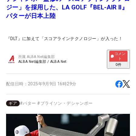
ジー」を採用した、LA GOLF『BEL-AIR II』
パターが日本上陸
『DLT』に加えて「スコアラインテクノロジー」が入った！
コメン
所属
ALBA Net編集部
ト
ALBA Net編集部
/
ALBA Net
0
件
配信日時：
2025年9月9日 16時29分
ギア
#
パター
#
ブライソン・デシャンボー