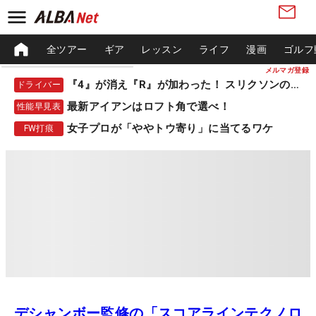
全ツアー
ギア
レッスン
ライフ
漫画
ゴルフ
メルマガ登録
『4』が消え『R』が加わった！ スリクソンの新作
ドライバー
最新アイアンはロフト角で選べ！
性能早見表
女子プロが「ややトウ寄り」に当てるワケ
FW打痕
デシャンボー監修の「スコアラインテクノロ