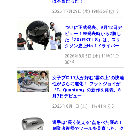
は本当だった！
2026年7月29日 (水) 19時36分
18
ついに正式発表、9月12日デ
ビュー！未発表時から2勝し
た『ZXi RKT LS』は、スリ
クソン史上No.1ドライバー!?
【打ってみた】
2026年8月5日 (水) 11時31分
83
女子プロ17人が好む“雲の上”の快適
性がさらに進化！ フットジョイが
『FJ Quantum』の新作を発表、8
月7日デビュー
2026年8月1日 (土) 11時41分
51
選手は“長く使える”点をべた褒め！
創業者復帰でソールを見直した、ク