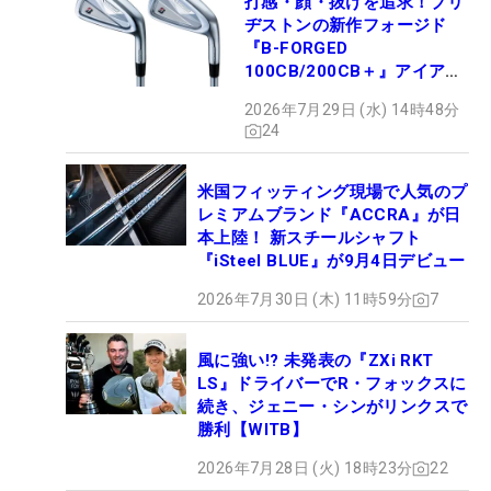
打感・顔・抜けを追求！ブリ
ヂストンの新作フォージド
『B-FORGED
100CB/200CB＋』アイアン
が9月4日デビュー
2026年7月29日 (水) 14時48分
24
米国フィッティング現場で人気のプ
レミアムブランド『ACCRA』が日
本上陸！ 新スチールシャフト
『iSteel BLUE』が9月4日デビュー
2026年7月30日 (木) 11時59分
7
風に強い!? 未発表の『ZXi RKT
LS』ドライバーでR・フォックスに
続き、ジェニー・シンがリンクスで
勝利【WITB】
2026年7月28日 (火) 18時23分
22