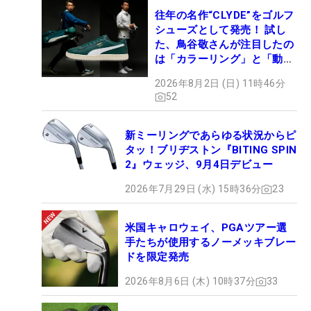
往年の名作“CLYDE”をゴルフ
シューズとして発売！ 試し
た、鳥谷敬さんが注目したの
は「カラーリング」と「動き
やすさ」
2026年8月2日 (日) 11時46分
52
新ミーリングであらゆる状況からピ
タッ！ブリヂストン『BITING SPIN
2』ウェッジ、9月4日デビュー
2026年7月29日 (水) 15時36分
23
米国キャロウェイ、PGAツアー選
手たちが使用するノーメッキブレー
ドを限定発売
2026年8月6日 (木) 10時37分
33