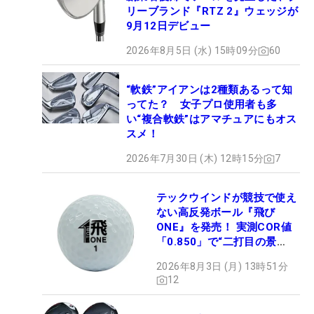
リーブランド『RTZ 2』ウェッジが
9月12日デビュー
2026年8月5日 (水) 15時09分
60
“軟鉄”アイアンは2種類あるって知
ってた？ 女子プロ使用者も多
い“複合軟鉄”はアマチュアにもオス
スメ！
2026年7月30日 (木) 12時15分
7
テックウインドが競技で使え
ない高反発ボール『飛び
ONE』を発売！ 実測COR値
「0.850」で“二打目の景
色”が劇的に変わる!?
2026年8月3日 (月) 13時51分
12