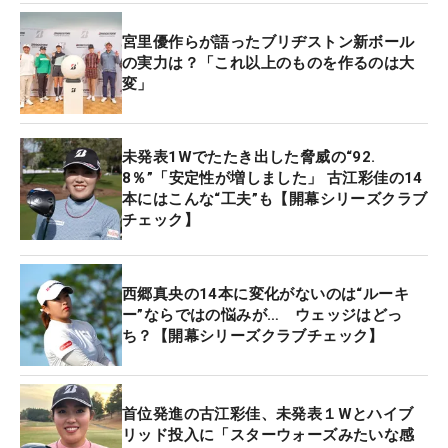
宮里優作らが語ったブリヂストン新ボール
の実力は？「これ以上のものを作るのは大
変」
未発表1Wでたたき出した脅威の“92.
8％”「安定性が増しました」 古江彩佳の14
本にはこんな“工夫”も【開幕シリーズクラブ
チェック】
西郷真央の14本に変化がないのは“ルーキ
ー”ならではの悩みが… ウェッジはどっ
ち？【開幕シリーズクラブチェック】
首位発進の古江彩佳、未発表１Wとハイブ
リッド投入に「スターウォーズみたいな感