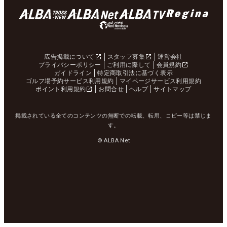
広告掲載について
スタッフ募集
運営会社
プライバシーポリシー
ご利用に際して
会員規約
ガイドライン
特定商取引法に基づく表示
ゴルフ場予約サービス利用規約
マイページサービス利用規約
ポイント利用規約
お問合せ
ヘルプ
サイトマップ
掲載されている全てのコンテンツの無断での転載、転用、コピー等は禁じま
す。
© ALBA Net