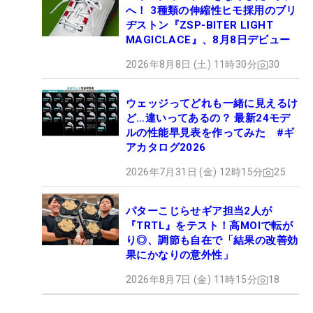
へ！ 3種類の伸縮性ヒモ採用のブリ
ヂストン『ZSP-BITER LIGHT
MAGICLACE』、8月8日デビュー
2026年8月8日 (土) 11時30分
30
ウェッジってどれも一緒に見えるけ
ど…違いってあるの？ 最新24モデ
ルの性能早見表を作ってみた #ギ
アカタログ2026
2026年7月31日 (金) 12時15分
25
パターこじらせギア担当2人が
『TRTL』をテスト！高MOIで転が
り◎、調節も自在で「結果の改善効
果にかなりの意外性」
2026年8月7日 (金) 11時15分
18