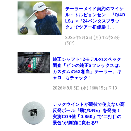
テーラーメイド契約のマイケ
ル・トルビョンセン、『Qi4D
LS』×『24ベンタスブラッ
ク』でツアー初優勝！
【WITB】
2026年8月3日 (月) 12時23分
19
純正シャフト12モデルのスペック
調査「ピンの純正Sフレックスは、
カスタムの6X相当」テーラー、キ
ャロ…もチェック！
2026年8月5日 (水) 16時15分
13
テックウインドが競技で使えない高
反発ボール『飛びONE』を発売！
実測COR値「0.850」で“二打目の
景色”が劇的に変わる!?