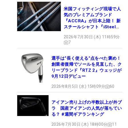
米国フィッティング現場で人
気のプレミアムブランド
『ACCRA』が日本上陸！ 新
スチールシャフト『iSteel
BLUE』が9月4日デビュー
2026年7月30日 (木) 11時59分
7
選手は“長く使える”点をべた褒め！
創業者復帰でソールを見直した、ク
リーブランド『RTZ 2』ウェッジが
9月12日デビュー
2026年8月5日 (水) 15時09分
60
アイアン売り上げの半数以上が外ブ
ラ 国産アイアンの人気が落ちてい
る？ #週間ギアランキング
2026年7月30日 (木) 18時00分
11