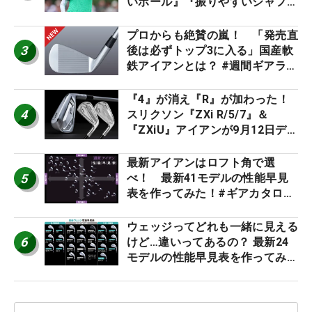
いボール』『振りやすいシャフ
ト』『真っすぐ飛ぶドライバ
ー』 #女子プロセッティング
プロからも絶賛の嵐！ 「発売直
3
後は必ずトップ3に入る」国産軟
鉄アイアンとは？ #週間ギアラン
キング
『4』が消え『R』が加わった！
4
スリクソン『ZXi R/5/7』＆
『ZXiU』アイアンが9月12日デ
ビュー
最新アイアンはロフト角で選
5
べ！ 最新41モデルの性能早見
表を作ってみた！#ギアカタログ
2026
ウェッジってどれも一緒に見える
6
けど…違いってあるの？ 最新24
モデルの性能早見表を作ってみ
た #ギアカタログ2026