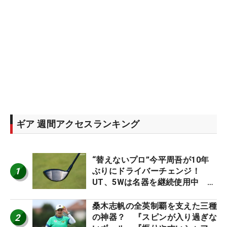
ギア 週間アクセスランキング
“替えないプロ”今平周吾が10年
1
ぶりにドライバーチェンジ！
UT、5Wは名器を継続使用中 #
男子プロセッティング
桑木志帆の全英制覇を支えた三種
2
の神器？ 『スピンが入り過ぎな