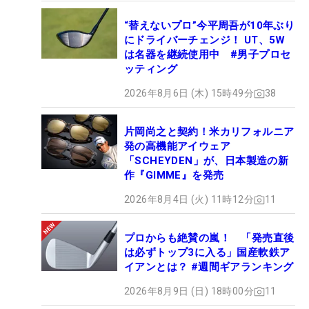
“替えないプロ”今平周吾が10年ぶり
にドライバーチェンジ！ UT、5W
は名器を継続使用中 #男子プロセ
ッティング
2026年8月6日 (木) 15時49分
38
片岡尚之と契約！米カリフォルニア
発の高機能アイウェア
「SCHEYDEN」が、日本製造の新
作『GIMME』を発売
2026年8月4日 (火) 11時12分
11
プロからも絶賛の嵐！ 「発売直後
は必ずトップ3に入る」国産軟鉄ア
イアンとは？ #週間ギアランキング
2026年8月9日 (日) 18時00分
11