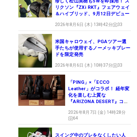
珍しく松山英樹も5Wを即採用！ ス
リクソン『ZXi RKT』フェアウェイ
＆ハイブリッド、9月12日デビュー
2026年8月6日 (木) 13時42分
33
米国キャロウェイ、PGAツアー選
手たちが使用するノーメッキブレー
ドを限定発売
2026年8月6日 (木) 10時37分
33
「PING」×「ECCO
Leather」がコラボ！ 経年変
化を楽しむ上質な
『ARIZONA DESERT』コレ
クション、9月15日限定デビ
2026年8月7日 (金) 14時28分
ュー
64
スイング中のブレをなくしたい人