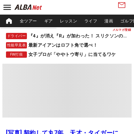
全ツアー
ギア
レッスン
ライフ
漫画
ゴルフ
メルマガ登録
『4』が消え『R』が加わった！ スリクソンの新作
ドライバー
最新アイアンはロフト角で選べ！
性能早見表
女子プロが「ややトウ寄り」に当てるワケ
FW打痕
[写真] 契約して丸7年、天才・タイガーに