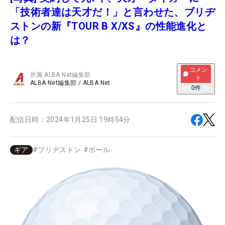
「技術者達は天才だ！」と言わせた、ブリヂ
ストンの新『TOUR B X/XS』の性能進化と
は？
コメン
所属
ALBA Net編集部
ト
ALBA Net編集部
/
ALBA Net
0
件
配信日時：
2024年1月25日 19時54分
ギア
#
ブリヂストン
#
ボール