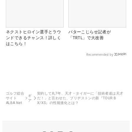
ネクストヒロイン選手とラウ
パターこじらせ記者が
ンドできるチャンス！詳しく
「TRTL」で大改善
はこちら！
Recommended by
ゴルフ総合
契約して丸7年、天才・タイガーに「技術者達は天才
ギ
サイト
だ！」と言わせた、ブリヂストンの新『TOUR B
ア
ALBA Net
X/XS』の性能進化とは？