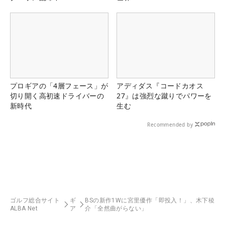
プロギアの「4層フェース」が
アディダス『コードカオス
切り開く高初速ドライバーの
27』は強烈な蹴りでパワーを
新時代
生む
Recommended by
ゴルフ総合サイト
ギ
BSの新作1Wに宮里優作「即投入！」、木下稜
ALBA Net
ア
介「全然曲がらない」