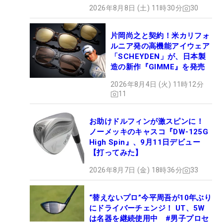
2026年8月8日 (土) 11時30分
30
片岡尚之と契約！米カリフォ
ルニア発の高機能アイウェア
「SCHEYDEN」が、日本製
造の新作『GIMME』を発売
2026年8月4日 (火) 11時12分
11
お助けドルフィンが激スピンに！
ノーメッキのキャスコ『DW-125G
High Spin』、9月11日デビュー
【打ってみた】
2026年8月7日 (金) 18時36分
33
“替えないプロ”今平周吾が10年ぶり
にドライバーチェンジ！ UT、5W
は名器を継続使用中 #男子プロセ