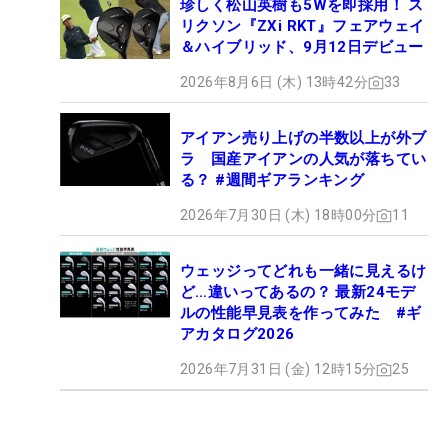
珍しく松山英樹も5Wを即採用！ ス
リクソン『ZXi RKT』フェアウェイ
＆ハイブリッド、9月12日デビュー
2026年8月6日 (木) 13時42分
33
アイアン売り上げの半数以上が外ブ
ラ 国産アイアンの人気が落ちてい
る？ #週間ギアランキング
2026年7月30日 (木) 18時00分
11
ウェッジってどれも一緒に見えるけ
ど…違いってあるの？ 最新24モデ
ルの性能早見表を作ってみた #ギ
アカタログ2026
2026年7月31日 (金) 12時15分
25