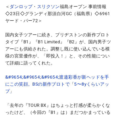
＜
ダンロップ
・
スリクソン
福島オープン 事前情報
◇23日◇グランディ那須白河GC（福島県）◇6961
ヤード・パー72＞
国内女子ツアーに続き、ブリヂストンの新作プロト
タイプ『B1』『B1 Limited』『B2』が、国内男子ツ
アーにも供給された。調整し既に使い込んでいる模
様の宮里優作が、「即投入！」と、その性能につい
て詳細に語ってくれた。
&#9654;&#9654;&#9654;渡邉彩香が新ヘッドを手
にこの笑顔。BSの新作プロトで「5〜8yくらいアッ
プ」
「去年の『TOUR BX』はちょっと打感が柔らかくな
ったけど、（今回の『B1』は）まだつかまっている