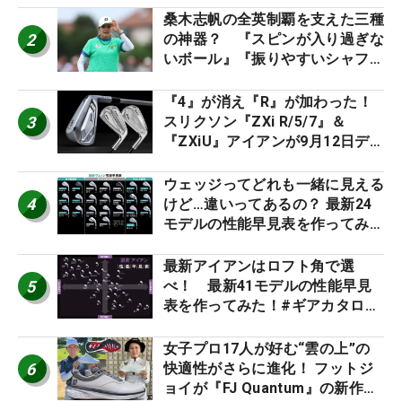
桑木志帆の全英制覇を支えた三種
2
の神器？ 『スピンが入り過ぎな
いボール』『振りやすいシャフ
ト』『真っすぐ飛ぶドライバ
ー』 #女子プロセッティング
『4』が消え『R』が加わった！
3
スリクソン『ZXi R/5/7』＆
『ZXiU』アイアンが9月12日デ
ビュー
ウェッジってどれも一緒に見える
4
けど…違いってあるの？ 最新24
モデルの性能早見表を作ってみ
た #ギアカタログ2026
最新アイアンはロフト角で選
5
べ！ 最新41モデルの性能早見
表を作ってみた！#ギアカタログ
2026
女子プロ17人が好む“雲の上”の
6
快適性がさらに進化！ フットジ
ョイが『FJ Quantum』の新作を