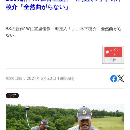
稜介「全然曲がらない」
BSの新作1Wに宮里優作「即投入！」、木下稜介「全然曲がら
ない」
コメン
ト
0
件
配信日時：
2021年6月23日 18時08分
ギア