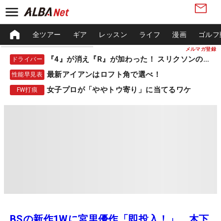
全ツアー
ギア
レッスン
ライフ
漫画
ゴルフ
メルマガ登録
『4』が消え『R』が加わった！ スリクソンの新作
ドライバー
最新アイアンはロフト角で選べ！
性能早見表
女子プロが「ややトウ寄り」に当てるワケ
FW打痕
BSの新作1Wに宮里優作「即投入！」、木下