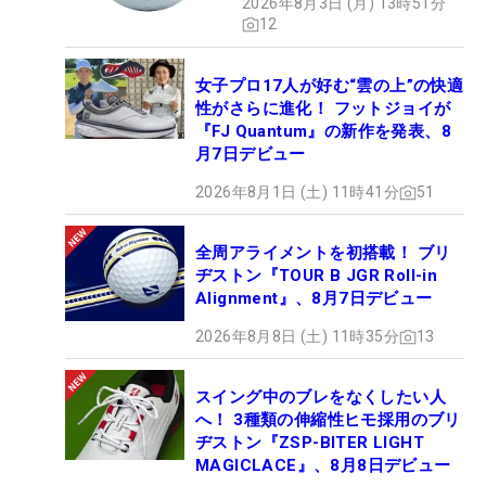
2026年8月3日 (月) 13時51分
12
女子プロ17人が好む“雲の上”の快適
性がさらに進化！ フットジョイが
『FJ Quantum』の新作を発表、8
月7日デビュー
2026年8月1日 (土) 11時41分
51
全周アライメントを初搭載！ ブリ
ヂストン『TOUR B JGR Roll-in
Alignment』、8月7日デビュー
2026年8月8日 (土) 11時35分
13
スイング中のブレをなくしたい人
へ！ 3種類の伸縮性ヒモ採用のブリ
ヂストン『ZSP-BITER LIGHT
MAGICLACE』、8月8日デビュー