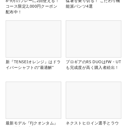
8-9月のプレーに2回使える！
猛暑を乗り切る！ こだわり機
コース限定2,000円クーポン
能派パンツ4選
配布中！
新『TENSEIオレンジ』はドラ
プロギアのRS DUOはFW・UT
イバーシャフトの“最適解”
も完成度が高く購入者続出！
最新モデル『FJクオンタム』
ネクストヒロイン選手とラウ