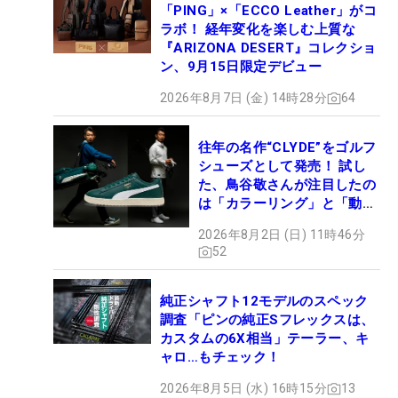
「PING」×「ECCO Leather」がコ
ラボ！ 経年変化を楽しむ上質な
『ARIZONA DESERT』コレクショ
ン、9月15日限定デビュー
2026年8月7日 (金) 14時28分
64
往年の名作“CLYDE”をゴルフ
シューズとして発売！ 試し
た、鳥谷敬さんが注目したの
は「カラーリング」と「動き
やすさ」
2026年8月2日 (日) 11時46分
52
純正シャフト12モデルのスペック
調査「ピンの純正Sフレックスは、
カスタムの6X相当」テーラー、キ
ャロ…もチェック！
2026年8月5日 (水) 16時15分
13