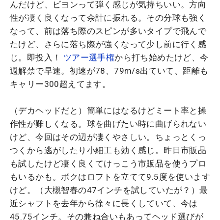
んだけど、ビヨンって弾く感じが気持ちいい。方向
性が凄く良くなって余計に振れる。その分球も強く
なって、前は落ち際のスピンが多いタイプで飛んで
たけど、さらに落ち際が強くなって少し前に行く感
じ。即投入！
ツアー選手権
から打ち始めたけど、今
週解禁で早速。初速が78、79m/s出ていて、距離も
キャリー300超えてます。
（デカヘッドだと）簡単にはなるけどミート率と操
作性が難しくなる。球を曲げたい時に曲げられない
けど、今回はその辺が凄くやさしい。ちょっとくっ
つくから逃がしたり小細工も効く感じ。昨日市販品
も試したけど凄く良くてけっこう市販品を使うプロ
もいるかも。ボクはロフトを立てて9.5度を使います
けど。（大槻智春の47インチを試していたが？）最
近シャフトを去年から徐々に長くしていて、今は
45.75インチ。その兼ね合いもあってヘッド選びが