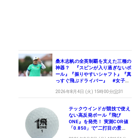
桑木志帆の全英制覇を支えた三種の
神器？ 『スピンが入り過ぎないボ
ール』『振りやすいシャフト』『真
っすぐ飛ぶドライバー』 #女子プ
ロセッティング
2026年8月4日 (火) 15時00分
31
テックウインドが競技で使え
ない高反発ボール『飛び
ONE』を発売！ 実測COR値
「0.850」で“二打目の景
色”が劇的に変わる!?