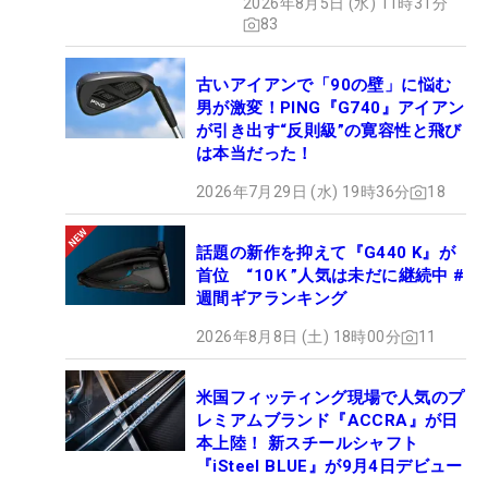
2026年8月5日 (水) 11時31分
83
古いアイアンで「90の壁」に悩む
男が激変！PING『G740』アイアン
が引き出す“反則級”の寛容性と飛び
は本当だった！
2026年7月29日 (水) 19時36分
18
話題の新作を抑えて『G440 K』が
首位 “10Ｋ”人気は未だに継続中 #
週間ギアランキング
2026年8月8日 (土) 18時00分
11
米国フィッティング現場で人気のプ
レミアムブランド『ACCRA』が日
本上陸！ 新スチールシャフト
『iSteel BLUE』が9月4日デビュー