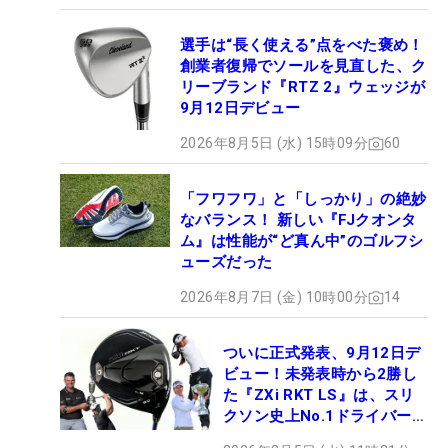
選手は“長く使える”点をべた褒め！
創業者復帰でソールを見直した、ク
リーブランド『RTZ 2』ウェッジが
9月12日デビュー
2026年8月5日 (水) 15時09分
60
「フワフワ」と「しっかり」の絶妙
なバランス！ 新しい『FJクオンタ
ム』は性能が“ど真ん中”のゴルフシ
ューズだった
2026年8月7日 (金) 10時00分
14
ついに正式発表、9月12日デ
ビュー！未発表時から2勝し
た『ZXi RKT LS』は、スリ
クソン史上No.1ドライバー!?
【打ってみた】