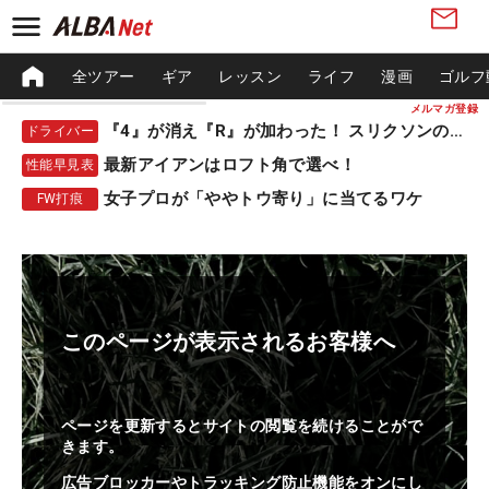
全ツアー
ギア
レッスン
ライフ
漫画
ゴルフ
メルマガ登録
『4』が消え『R』が加わった！ スリクソンの新作
ドライバー
最新アイアンはロフト角で選べ！
性能早見表
女子プロが「ややトウ寄り」に当てるワケ
FW打痕
このページが表示されるお客様へ
ページを更新するとサイトの閲覧を続けることがで
きます。
広告ブロッカーやトラッキング防止機能をオンにし