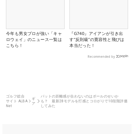
今年も男女プロが強い「キャ
『G740』アイアンが引き出
ロウェイ」のニュース一覧は
す“反則級”の寛容性と飛びは
こちら！
本当だった！
Recommended by
ゴルフ総合
パットの距離感が合わないのはボールのせいか
ギ
サイト ALBA
も？ 最新28モデルを打感とコロがりで10段階評価
ア
Net
してみた