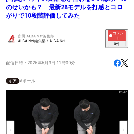
のせいかも？ 最新28モデルを打感とコロ
がりで10段階評価してみた
コメン
所属
ALBA Net編集部
ト
ALBA Net編集部
/
ALBA Net
0
件
配信日時：
2025年6月3日 11時00分
ギア
#
ボール