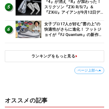
『4』が消え『R』が加わった！
5
スリクソン『ZXi R/5/7』＆
『ZXiU』アイアンが9月12日デ
ビュー
女子プロ17人が好む“雲の上”の
6
快適性がさらに進化！ フットジ
ョイが『FJ Quantum』の新作を
発表、8月7日デビュー
ランキングをもっと見る
ページ上部へ
オススメの記事