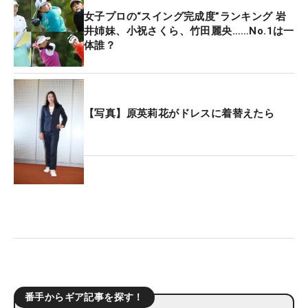
女子プロの“スイング完成度”ランキング 岩
井姉妹、小祝さくら、竹田麗央……No.1は一
体誰？
【写真】原英莉花がドレスに着替えたら
番手からギア記事を探す！