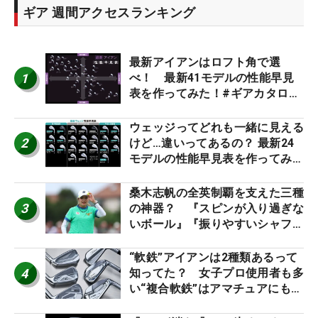
ギア 週間アクセスランキング
最新アイアンはロフト角で選
1
べ！ 最新41モデルの性能早見
表を作ってみた！#ギアカタログ
2026
ウェッジってどれも一緒に見える
2
けど…違いってあるの？ 最新24
モデルの性能早見表を作ってみ
た #ギアカタログ2026
桑木志帆の全英制覇を支えた三種
3
の神器？ 『スピンが入り過ぎな
いボール』『振りやすいシャフ
ト』『真っすぐ飛ぶドライバ
ー』 #女子プロセッティング
“軟鉄”アイアンは2種類あるって
4
知ってた？ 女子プロ使用者も多
い“複合軟鉄”はアマチュアにもオ
ススメ！