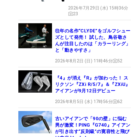
2026年7月29日 (水) 15時36分
23
往年の名作“CLYDE”をゴルフシュー
ズとして発売！ 試した、鳥谷敬さ
んが注目したのは「カラーリング」
と「動きやすさ」
2026年8月2日 (日) 11時46分
52
『4』が消え『R』が加わった！ ス
リクソン『ZXi R/5/7』＆『ZXiU』
アイアンが9月12日デビュー
2026年8月5日 (水) 17時56分
62
古いアイアンで「90の壁」に悩む
男が激変！PING『G740』アイアン
が引き出す“反則級”の寛容性と飛び