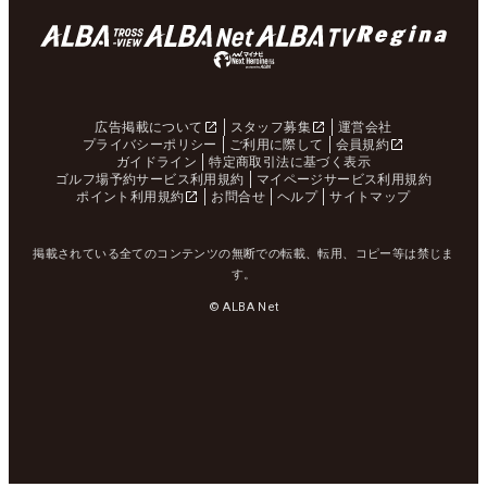
広告掲載について
スタッフ募集
運営会社
プライバシーポリシー
ご利用に際して
会員規約
ガイドライン
特定商取引法に基づく表示
ゴルフ場予約サービス利用規約
マイページサービス利用規約
ポイント利用規約
お問合せ
ヘルプ
サイトマップ
掲載されている全てのコンテンツの無断での転載、転用、コピー等は禁じま
す。
© ALBA Net