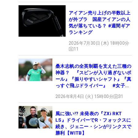
アイアン売り上げの半数以上
が外ブラ 国産アイアンの人
気が落ちている？ #週間ギア
ランキング
2026年7月30日 (木) 18時00分
11
桑木志帆の全英制覇を支えた三種の
神器？ 『スピンが入り過ぎないボ
ール』『振りやすいシャフト』『真
っすぐ飛ぶドライバー』 #女子プ
ロセッティング
2026年8月4日 (火) 15時00分
31
風に強い!? 未発表の『ZXi RKT
LS』ドライバーでR・フォックスに
続き、ジェニー・シンがリンクスで
勝利【WITB】