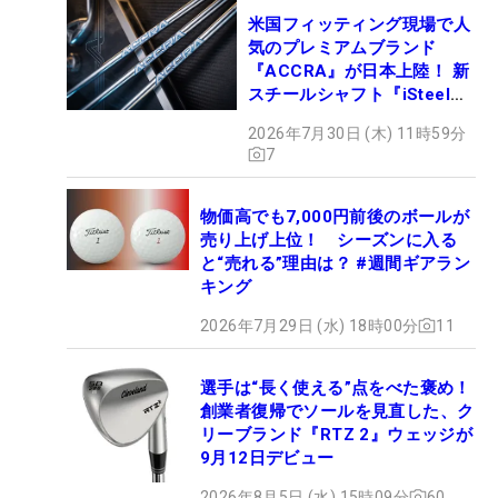
米国フィッティング現場で人
気のプレミアムブランド
『ACCRA』が日本上陸！ 新
スチールシャフト『iSteel
BLUE』が9月4日デビュー
2026年7月30日 (木) 11時59分
7
物価高でも7,000円前後のボールが
売り上げ上位！ シーズンに入る
と“売れる”理由は？ #週間ギアラン
キング
2026年7月29日 (水) 18時00分
11
選手は“長く使える”点をべた褒め！
創業者復帰でソールを見直した、ク
リーブランド『RTZ 2』ウェッジが
9月12日デビュー
2026年8月5日 (水) 15時09分
60