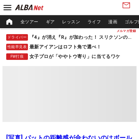
全ツアー
ギア
レッスン
ライフ
漫画
ゴルフ
メルマガ登録
『4』が消え『R』が加わった！ スリクソンの新作
ドライバー
最新アイアンはロフト角で選べ！
性能早見表
女子プロが「ややトウ寄り」に当てるワケ
FW打痕
[写真] パットの距離感が合わないのはボール