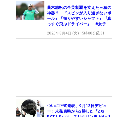
桑木志帆の全英制覇を支えた三種の
神器？ 『スピンが入り過ぎないボ
ール』『振りやすいシャフト』『真
っすぐ飛ぶドライバー』 #女子プ
ロセッティング
2026年8月4日 (火) 15時00分
31
ついに正式発表、9月12日デビュ
ー！未発表時から2勝した『ZXi
RKT LS』は、スリクソン史上No.1