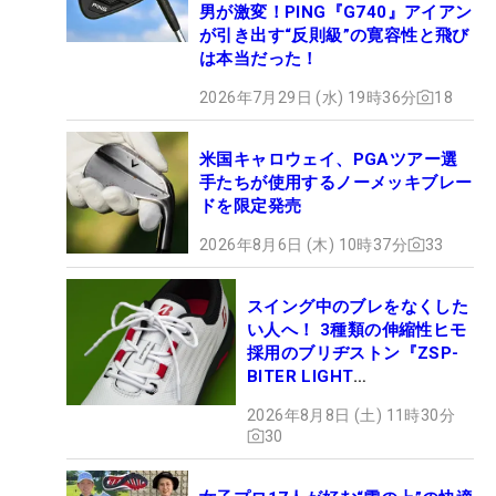
男が激変！PING『G740』アイアン
が引き出す“反則級”の寛容性と飛び
は本当だった！
2026年7月29日 (水) 19時36分
18
米国キャロウェイ、PGAツアー選
手たちが使用するノーメッキブレー
ドを限定発売
2026年8月6日 (木) 10時37分
33
スイング中のブレをなくした
い人へ！ 3種類の伸縮性ヒモ
採用のブリヂストン『ZSP-
BITER LIGHT
MAGICLACE』、8月8日デビ
2026年8月8日 (土) 11時30分
ュー
30