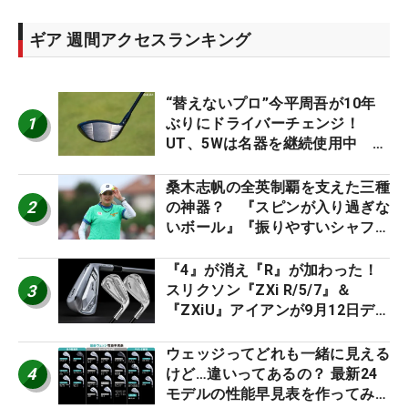
ギア 週間アクセスランキング
“替えないプロ”今平周吾が10年
1
ぶりにドライバーチェンジ！
UT、5Wは名器を継続使用中 #
男子プロセッティング
桑木志帆の全英制覇を支えた三種
2
の神器？ 『スピンが入り過ぎな
いボール』『振りやすいシャフ
ト』『真っすぐ飛ぶドライバ
ー』 #女子プロセッティング
『4』が消え『R』が加わった！
3
スリクソン『ZXi R/5/7』＆
『ZXiU』アイアンが9月12日デ
ビュー
ウェッジってどれも一緒に見える
4
けど…違いってあるの？ 最新24
モデルの性能早見表を作ってみ