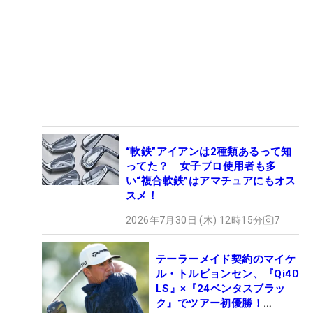
“軟鉄”アイアンは2種類あるって知
ってた？ 女子プロ使用者も多
い“複合軟鉄”はアマチュアにもオス
スメ！
2026年7月30日 (木) 12時15分
7
テーラーメイド契約のマイケ
ル・トルビョンセン、『Qi4D
LS』×『24ベンタスブラッ
ク』でツアー初優勝！