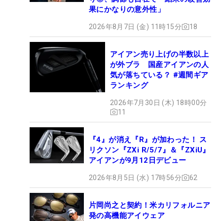
果にかなりの意外性」
2026年8月7日 (金) 11時15分
18
アイアン売り上げの半数以上
が外ブラ 国産アイアンの人
気が落ちている？ #週間ギア
ランキング
2026年7月30日 (木) 18時00分
11
『4』が消え『R』が加わった！ ス
リクソン『ZXi R/5/7』＆『ZXiU』
アイアンが9月12日デビュー
2026年8月5日 (水) 17時56分
62
片岡尚之と契約！米カリフォルニア
発の高機能アイウェア