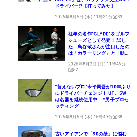
ドライバー!?【打ってみた】
2026年8月5日 (水) 11時31分
83
往年の名作“CLYDE”をゴルフ
シューズとして発売！ 試し
た、鳥谷敬さんが注目したの
は「カラーリング」と「動き
やすさ」
2026年8月2日 (日) 11時46分
52
“替えないプロ”今平周吾が10年ぶり
にドライバーチェンジ！ UT、5W
は名器を継続使用中 #男子プロセ
ッティング
2026年8月6日 (木) 15時49分
38
古いアイアンで「90の壁」に悩む