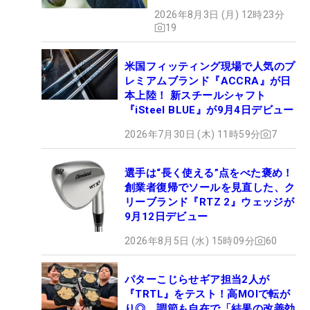
【WITB】
2026年8月3日 (月) 12時23分
19
米国フィッティング現場で人気のプ
レミアムブランド『ACCRA』が日
本上陸！ 新スチールシャフト
『iSteel BLUE』が9月4日デビュー
2026年7月30日 (木) 11時59分
7
選手は“長く使える”点をべた褒め！
創業者復帰でソールを見直した、ク
リーブランド『RTZ 2』ウェッジが
9月12日デビュー
2026年8月5日 (水) 15時09分
60
パターこじらせギア担当2人が
『TRTL』をテスト！高MOIで転が
り◎、調節も自在で「結果の改善効