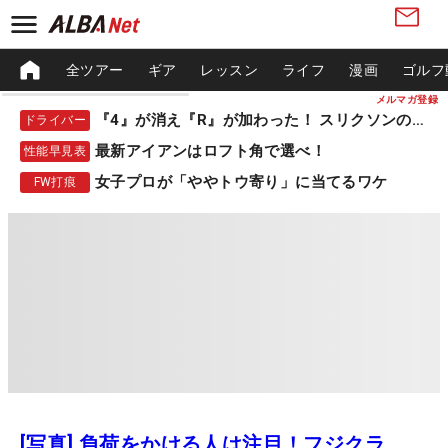
全ツアー
ギア
レッスン
ライフ
漫画
ゴルフ
メルマガ登録
『4』が消え『R』が加わった！ スリクソンの新作
ドライバー
最新アイアンはロフト角で選べ！
性能早見表
女子プロが「ややトウ寄り」に当てるワケ
FW打痕
[写真] 負荷をかける人は注目！フジクラ