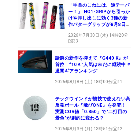
「手首のこねには、逆テーパ
ー！」 NO1-GRIPから引っか
けや押し出しに効く3種の新
作パターグリップが8月8日デ
ビュー
2026年7月30日 (木) 14時20分
33
話題の新作を抑えて『G440 K』が
首位 “10Ｋ”人気は未だに継続中 #
週間ギアランキング
2026年8月8日 (土) 18時00分
11
テックウインドが競技で使えない高
反発ボール『飛びONE』を発売！
実測COR値「0.850」で“二打目の
景色”が劇的に変わる!?
2026年8月3日 (月) 13時51分
12