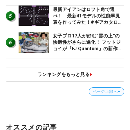
た #ギアカタログ2026
最新アイアンはロフト角で選
5
べ！ 最新41モデルの性能早見
表を作ってみた！#ギアカタログ
2026
女子プロ17人が好む“雲の上”の
6
快適性がさらに進化！ フットジ
ョイが『FJ Quantum』の新作を
発表、8月7日デビュー
ランキングをもっと見る
ページ上部へ
オススメの記事