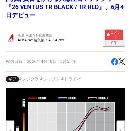
『26 VENTUS TR BLACK / TR RED』、6月4
日デビュー
コメン
所属
ALBA Net編集部
ト
ALBA Net編集部
/
ALBA Net
0
件
配信日時：
2026年4月10日 13時55分
ギア
#
フジクラ
#
シャフト
#
ドライバー