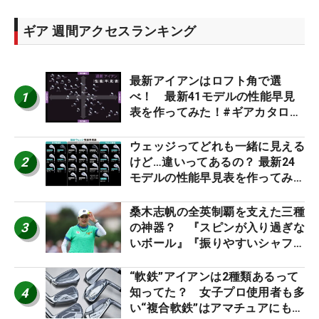
ギア 週間アクセスランキング
最新アイアンはロフト角で選
1
べ！ 最新41モデルの性能早見
表を作ってみた！#ギアカタログ
2026
ウェッジってどれも一緒に見える
2
けど…違いってあるの？ 最新24
モデルの性能早見表を作ってみ
た #ギアカタログ2026
桑木志帆の全英制覇を支えた三種
3
の神器？ 『スピンが入り過ぎな
いボール』『振りやすいシャフ
ト』『真っすぐ飛ぶドライバ
ー』 #女子プロセッティング
“軟鉄”アイアンは2種類あるって
4
知ってた？ 女子プロ使用者も多
い“複合軟鉄”はアマチュアにもオ