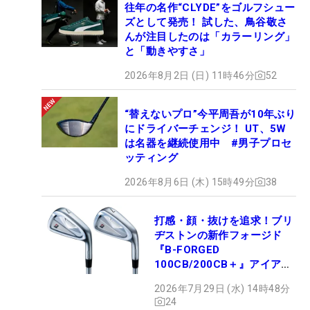
往年の名作“CLYDE”をゴルフシュー
ズとして発売！ 試した、鳥谷敬さ
んが注目したのは「カラーリング」
と「動きやすさ」
2026年8月2日 (日) 11時46分
52
“替えないプロ”今平周吾が10年ぶり
にドライバーチェンジ！ UT、5W
は名器を継続使用中 #男子プロセ
ッティング
2026年8月6日 (木) 15時49分
38
打感・顔・抜けを追求！ブリ
ヂストンの新作フォージド
『B-FORGED
100CB/200CB＋』アイアン
が9月4日デビュー
2026年7月29日 (水) 14時48分
24