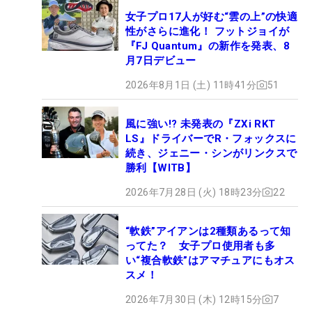
女子プロ17人が好む“雲の上”の快適
性がさらに進化！ フットジョイが
『FJ Quantum』の新作を発表、8
月7日デビュー
2026年8月1日 (土) 11時41分
51
風に強い!? 未発表の『ZXi RKT
LS』ドライバーでR・フォックスに
続き、ジェニー・シンがリンクスで
勝利【WITB】
2026年7月28日 (火) 18時23分
22
“軟鉄”アイアンは2種類あるって知
ってた？ 女子プロ使用者も多
い“複合軟鉄”はアマチュアにもオス
スメ！
2026年7月30日 (木) 12時15分
7