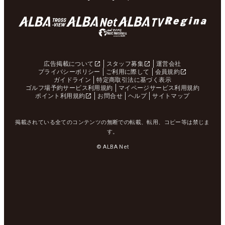
広告掲載について
スタッフ募集
運営会社
プライバシーポリシー
ご利用に際して
会員規約
ガイドライン
特定商取引法に基づく表示
ゴルフ場予約サービス利用規約
マイページサービス利用規約
ポイント利用規約
お問合せ
ヘルプ
サイトマップ
掲載されている全てのコンテンツの無断での転載、転用、コピー等は禁じま
す。
© ALBA Net