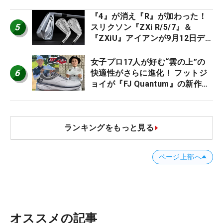
ススメ！
『4』が消え『R』が加わった！
5
スリクソン『ZXi R/5/7』＆
『ZXiU』アイアンが9月12日デ
ビュー
女子プロ17人が好む“雲の上”の
6
快適性がさらに進化！ フットジ
ョイが『FJ Quantum』の新作を
発表、8月7日デビュー
ランキングをもっと見る
ページ上部へ
オススメの記事