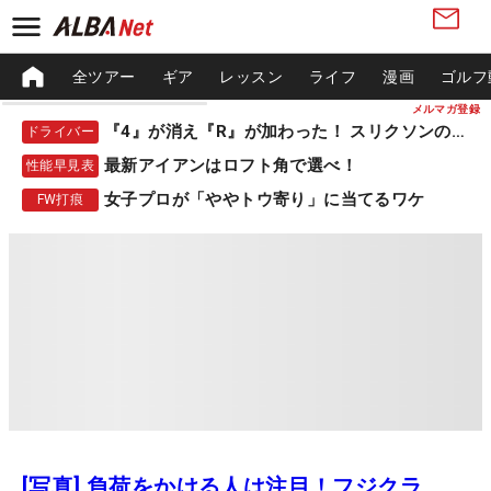
全ツアー
ギア
レッスン
ライフ
漫画
ゴルフ
メルマガ登録
『4』が消え『R』が加わった！ スリクソンの新作
ドライバー
最新アイアンはロフト角で選べ！
性能早見表
女子プロが「ややトウ寄り」に当てるワケ
FW打痕
[写真] 負荷をかける人は注目！フジクラ