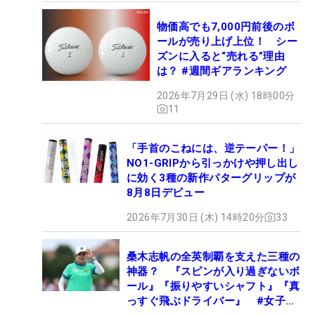
物価高でも7,000円前後のボ
ールが売り上げ上位！ シー
ズンに入ると“売れる”理由
は？ #週間ギアランキング
2026年7月29日 (水) 18時00分
11
「手首のこねには、逆テーパー！」
NO1-GRIPから引っかけや押し出し
に効く3種の新作パターグリップが
8月8日デビュー
2026年7月30日 (木) 14時20分
33
桑木志帆の全英制覇を支えた三種の
神器？ 『スピンが入り過ぎないボ
ール』『振りやすいシャフト』『真
っすぐ飛ぶドライバー』 #女子プ