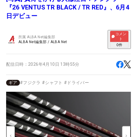
『26 VENTUS TR BLACK / TR RED』、6月4
日デビュー
コメン
所属
ALBA Net編集部
ト
ALBA Net編集部
/
ALBA Net
0
件
配信日時：
2026年4月10日 13時55分
ギア
#
フジクラ
#
シャフト
#
ドライバー