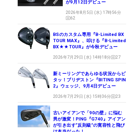
が9月12日デビュー
2026年8月5日 (水) 17時56分
62
BSのカスタム専用『B-Limited BX
TOUR MAX』、叩ける『B-Limited
BX★★TOUR』が今秋デビュー
2026年7月29日 (水) 14時18分
27
新ミーリングであらゆる状況からピ
タッ！ブリヂストン『BITING SPIN
2』ウェッジ、9月4日デビュー
2026年7月29日 (水) 15時36分
23
古いアイアンで「90の壁」に悩む
男が激変！PING『G740』アイアン
が引き出す“反則級”の寛容性と飛び
は本当だった！