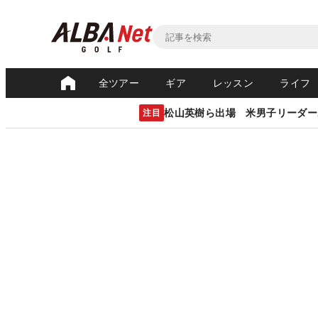
全ツアー
ギア
レッスン
ライフ
松山英樹ら出場 米男子リーダー
注目