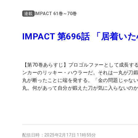
IMPACT 61巻～70巻
連載
IMPACT 第696話 「居着い
【第70巻あらすじ】プロゴルファーとして成長す
ンカーのリッキー・ハウラーだ。それは一丸が刀
丸が断ったことに端を発する。「金の問題じゃな
丸。何があって自分が鍛えた刀が気に入らないの
配信日時：
2025年2月17日 11時55分