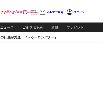
メルマガ登録
ログイン
Sニュース
ゴルフ場予約
連載
プレゼント
しの打感が秀逸 『トゥーロンパター』