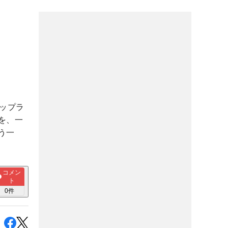
ップラ
を、一
う一
コメン
ト
0
件