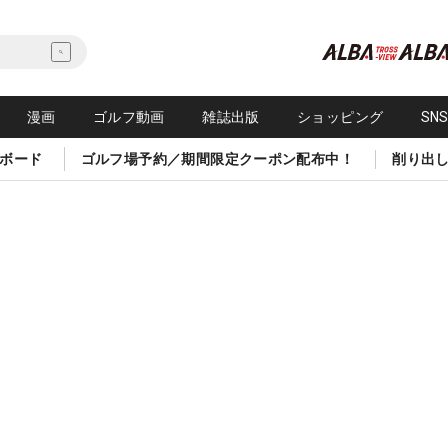
漫画
ゴルフ動画
雑誌出版
ショッピング
SN
ボード
ゴルフ場予約／期間限定クーポン配布中！
削り出