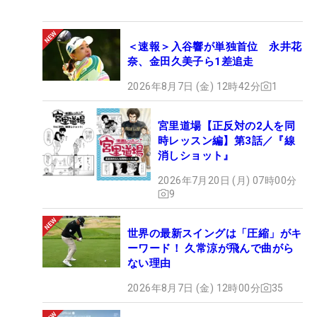
＜速報＞入谷響が単独首位 永井花
奈、金田久美子ら1差追走
2026年8月7日 (金) 12時42分
1
宮里道場【正反対の2人を同
時レッスン編】第3話／『線
消しショット』
2026年7月20日 (月) 07時00分
9
世界の最新スイングは「圧縮」がキ
ーワード！ 久常涼が飛んで曲がら
ない理由
2026年8月7日 (金) 12時00分
35