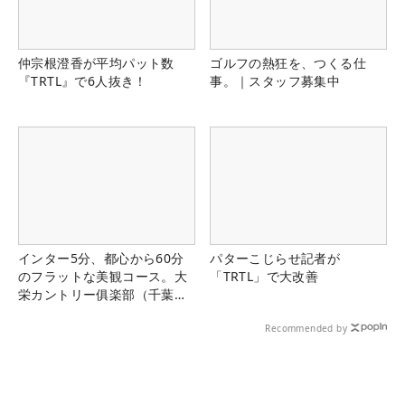
仲宗根澄香が平均パット数
ゴルフの熱狂を、つくる仕
『TRTL』で6人抜き！
事。｜スタッフ募集中
インター5分、都心から60分
パターこじらせ記者が
のフラットな美観コース。大
「TRTL」で大改善
栄カントリー俱楽部（千葉
県）
Recommended by