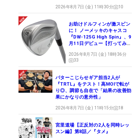
2026年8月7日 (金) 11時30分
10
お助けドルフィンが激スピン
に！ ノーメッキのキャスコ
『DW-125G High Spin』、9
月11日デビュー【打ってみ
た】
2026年8月7日 (金) 18時36分
33
パターこじらせギア担当2人が
『TRTL』をテスト！高MOIで転が
り◎、調節も自在で「結果の改善効
果にかなりの意外性」
2026年8月7日 (金) 11時15分
18
宮里道場【正反対の2人を同時レッ
スン編】第8話／『タメ』