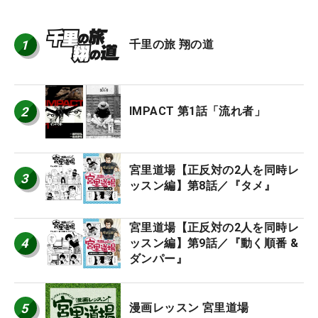
1
千里の旅 翔の道
2
IMPACT 第1話「流れ者」
宮里道場【正反対の2人を同時レ
3
ッスン編】第8話／『タメ』
宮里道場【正反対の2人を同時レ
4
ッスン編】第9話／『動く順番 &
ダンパー』
5
漫画レッスン 宮里道場