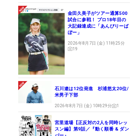
金田久美子がツアー通算500
試合に参戦！ プロ18年目の
大記録達成に「あんびりーば
ぼー」
2026年8月7日 (金) 11時25分
19
石川遼は12位発進 杉浦悠太20位/
米男子下部
2026年8月7日 (金) 10時29分
1
宮里道場【正反対の2人を同時レッ
スン編】第9話／『動く順番 & ダン
パー』