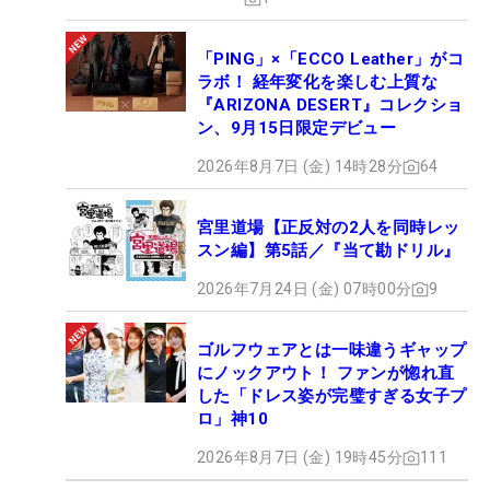
「PING」×「ECCO Leather」がコ
ラボ！ 経年変化を楽しむ上質な
『ARIZONA DESERT』コレクショ
ン、9月15日限定デビュー
2026年8月7日 (金) 14時28分
64
宮里道場【正反対の2人を同時レッ
スン編】第5話／『当て勘ドリル』
2026年7月24日 (金) 07時00分
9
ゴルフウェアとは一味違うギャップ
にノックアウト！ ファンが惚れ直
した「ドレス姿が完璧すぎる女子プ
ロ」神10
2026年8月7日 (金) 19時45分
111