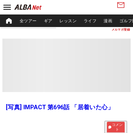
全ツアー
ギア
レッスン
ライフ
漫画
ゴルフ
メルマガ登録
[写真] IMPACT 第696話 「居着いた心」
コメン
ト