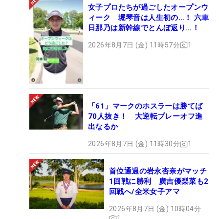
女子プロたちが過ごしたオープンウ
ィーク 堀琴音は人生初の…！ 六車
日那乃は新幹線でとんぼ返り…！
2026年8月7日 (金) 11時57分
1
「61」マークのホスラーは勝てば
70人抜き！ 大逆転プレーオフ進
出なるか
2026年8月7日 (金) 11時30分
1
首位通過の岩永杏奈がマッチ
1回戦に勝利 廣吉優梨菜も2
回戦へ/全米女子アマ
2026年8月7日 (金) 10時04分
1