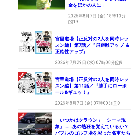
金をほかの人に」
2026年8月7日 (金) 18時10分
19
宮里道場【正反対の2人を同時レッ
スン編】第7話／『飛距離アップ ＆
正確性アップ』
2026年7月29日 (水) 07時00分
9
宮里道場【正反対の2人を同時レッ
スン編】第11話／『勝手にローボ
ール&ギュッ！』
2026年8月7日 (金) 07時00分
9
「いつかはクラウン」「シーマ現
象」……あの熱狂を覚えているか？
バブルのゴルフ場を彩った名車たち