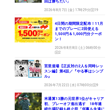
回は勝ちたい」
2026年8月7日 (金) 17時29分
19
4日間の期間限定配布！11月
までのプレーに2回使える
1,500円＆1,000円分クーポ
ン！
2026年8月8日 (土) 06時00分
2
宮里道場【正反対の2人を同時レッ
スン編】第4話／『やる事はシンプ
ル』
2026年7月22日 (水) 07時00分
9
米通算13勝の元世界1位がキャリア
初、プレーオフ進出逃す 18年連
続出場記録も終止符「何事も永遠に