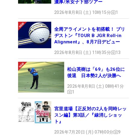
濃厚/米女子下部ツアー
2026年8月8日 (土) 10時15分
1
全周アライメントを初搭載！ ブリ
ヂストン『TOUR B JGR Roll-in
Alignment』、8月7日デビュー
2026年8月8日 (土) 11時35分
13
松山英樹は「69」も26位に
後退 日本勢2人が決勝へ
2026年8月8日 (土) 08時41分
1
宮里道場【正反対の2人を同時レッ
スン編】第3話／『線消しショッ
ト』
2026年7月20日 (月) 07時00分
9