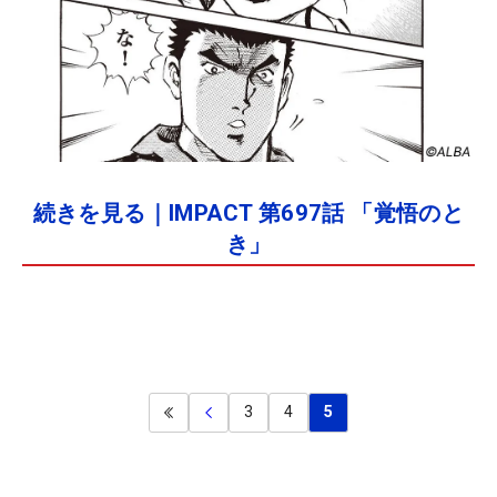
続きを見る｜IMPACT 第697話 「覚悟のと
き」
3
4
5