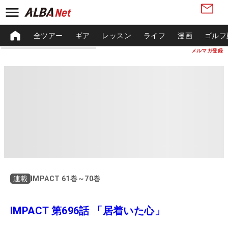
全ツアー
ギア
レッスン
ライフ
漫画
ゴルフ
メルマガ登録
IMPACT 61巻～70巻
連載
IMPACT 第696話 「居着いた心」