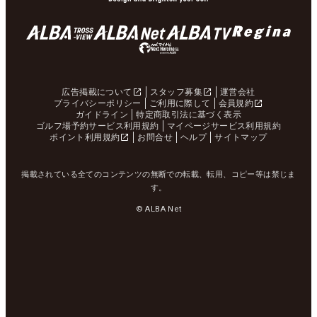
広告掲載について
スタッフ募集
運営会社
プライバシーポリシー
ご利用に際して
会員規約
ガイドライン
特定商取引法に基づく表示
ゴルフ場予約サービス利用規約
マイページサービス利用規約
ポイント利用規約
お問合せ
ヘルプ
サイトマップ
掲載されている全てのコンテンツの無断での転載、転用、コピー等は禁じま
す。
© ALBA Net