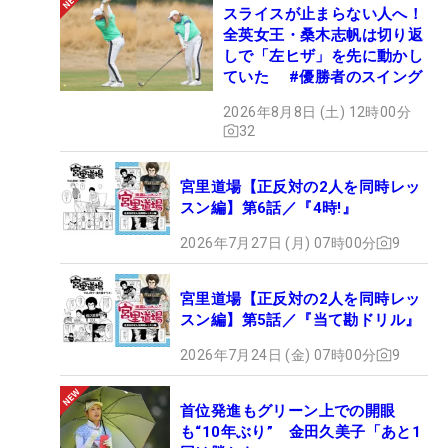
スライスが止まらない人へ！
全英女王・桑木志帆は切り返
しで「左ヒザ」を先に動かし
ていた #優勝者のスイング
2026年8月8日 (土) 12時00分
32
宮里道場【正反対の2人を同時レッ
スン編】第6話／『4時!』
2026年7月27日 (月) 07時00分
9
宮里道場【正反対の2人を同時レッ
スン編】第5話／『当て勘ドリル』
2026年7月24日 (金) 07時00分
9
首位発進もグリーン上での開眼
も“10年ぶり” 金田久美子「あと1