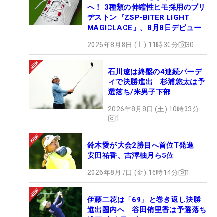
へ！ 3種類の伸縮性ヒモ採用のブリ
ヂストン『ZSP-BITER LIGHT
MAGICLACE』、8月8日デビュー
2026年8月8日 (土) 11時30分
30
石川遼は終盤の4連続バーデ
ィで決勝進出 杉浦悠太は予
選落ち/米男子下部
2026年8月8日 (土) 10時33分
1
鈴木愛が大会2勝目へ首位T発進
安田祐香、吉澤柚月ら5位
2026年8月7日 (金) 16時14分
1
伊藤二花は「69」と巻き返し決勝
進出圏内へ 谷田侑里香は予選落ち