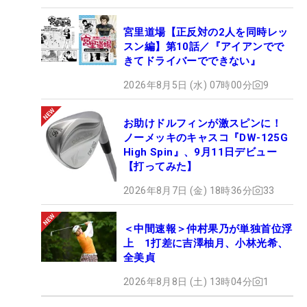
宮里道場【正反対の2人を同時レッ
スン編】第10話／『アイアンでで
きてドライバーでできない』
2026年8月5日 (水) 07時00分
9
お助けドルフィンが激スピンに！
ノーメッキのキャスコ『DW-125G
High Spin』、9月11日デビュー
【打ってみた】
2026年8月7日 (金) 18時36分
33
＜中間速報＞仲村果乃が単独首位浮
上 1打差に吉澤柚月、小林光希、
全美貞
2026年8月8日 (土) 13時04分
1