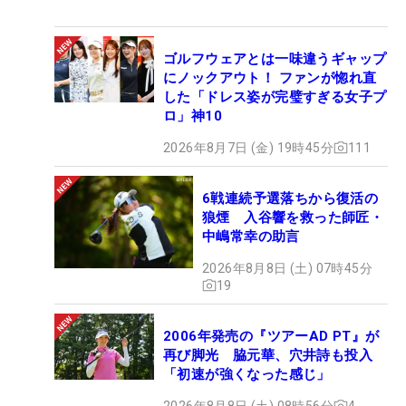
ゴルフウェアとは一味違うギャップ
にノックアウト！ ファンが惚れ直
した「ドレス姿が完璧すぎる女子プ
ロ」神10
2026年8月7日 (金) 19時45分
111
6戦連続予選落ちから復活の
狼煙 入谷響を救った師匠・
中嶋常幸の助言
2026年8月8日 (土) 07時45分
19
2006年発売の『ツアーAD PT』が
再び脚光 脇元華、穴井詩も投入
「初速が強くなった感じ」
2026年8月8日 (土) 08時56分
4