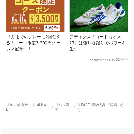
11月までのプレーに2回使え
アディダス『コードカオス
る！コース限定3,500円クー
27』は強烈な蹴りでパワーを
ポン配布中！
生む
Recommended by
ゴルフ総合サイト ALBA
ゴルフ漫
IMPACT 第696話 「居着いた
Net
画
心」