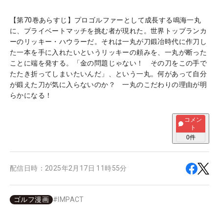
【第70巻あらすじ】プロゴルファーとして成長する鳴海一丸
に、プライベートマッチを挑む者が現れた。世界トップランカ
ーのリッキー・ハウラーだ。それは一丸が刀鍛冶時代に作刀し
た一本を手に入れたいというリッキーの頼みを、一丸が断った
ことに端を発する。「金の問題じゃない！ その刀をこの手で
たたき折ってしまいたいんだ」、という一丸。何があって自分
が鍛えた刀が気に入らないのか？ 一丸のこだわりの理由が明
らかになる！
コメン
ト
0
件
配信日時：
2025年2月17日 11時55分
ゴルフ漫画
#
IMPACT