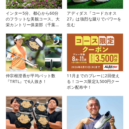
インター5分、都心から60分
アディダス『コードカオス
のフラットな美観コース。大
27』は強烈な蹴りでパワーを
栄カントリー俱楽部（千葉
生む
県）
仲宗根澄香が平均パット数
11月までのプレーに2回使え
『TRTL』で6人抜き！
る！コース限定3,500円クー
ポン配布中！