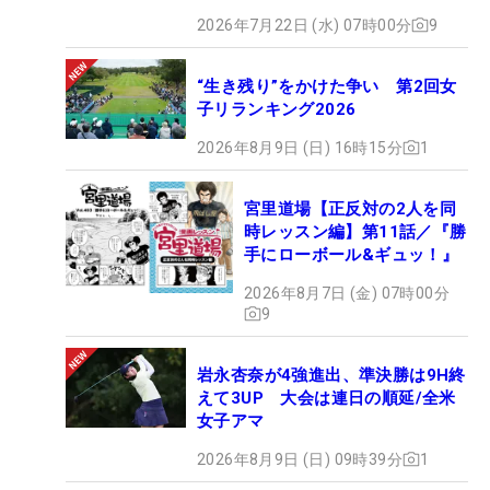
2026年7月22日 (水) 07時00分
9
“生き残り”をかけた争い 第2回女
子リランキング2026
2026年8月9日 (日) 16時15分
1
宮里道場【正反対の2人を同
時レッスン編】第11話／『勝
手にローボール&ギュッ！』
2026年8月7日 (金) 07時00分
9
岩永杏奈が4強進出、準決勝は9H終
えて3UP 大会は連日の順延/全米
女子アマ
2026年8月9日 (日) 09時39分
1