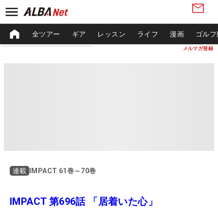
全ツアー
ギア
レッスン
ライフ
漫画
ゴルフ
メルマガ登録
IMPACT 61巻～70巻
連載
IMPACT 第696話 「居着いた心」