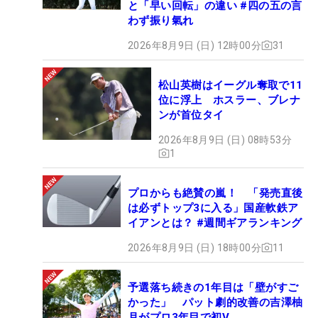
と「早い回転」の違い #四の五の言
わず振り氣れ
2026年8月9日 (日) 12時00分
31
松山英樹はイーグル奪取で11
位に浮上 ホスラー、ブレナ
ンが首位タイ
2026年8月9日 (日) 08時53分
1
プロからも絶賛の嵐！ 「発売直後
は必ずトップ3に入る」国産軟鉄ア
イアンとは？ #週間ギアランキング
2026年8月9日 (日) 18時00分
11
予選落ち続きの1年目は「壁がすご
かった」 パット劇的改善の吉澤柚
月がプロ3年目で初V