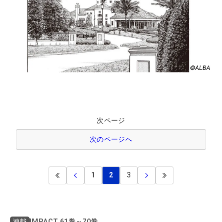
次ページ
次のページへ
1
2
3
IMPACT 61巻～70巻
連載