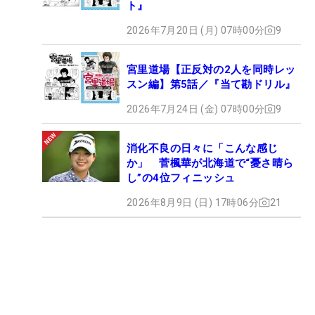
ト』
2026年7月20日 (月) 07時00分
9
宮里道場【正反対の2人を同時レッ
スン編】第5話／『当て勘ドリル』
2026年7月24日 (金) 07時00分
9
消化不良の日々に「こんな感じ
か」 菅楓華が北海道で“憂さ晴ら
し”の4位フィニッシュ
2026年8月9日 (日) 17時06分
21