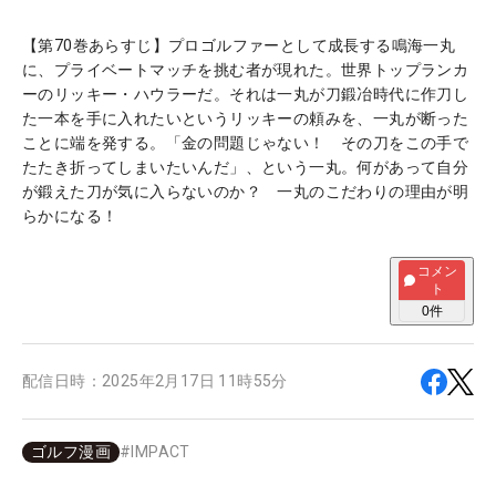
【第70巻あらすじ】プロゴルファーとして成長する鳴海一丸
に、プライベートマッチを挑む者が現れた。世界トップランカ
ーのリッキー・ハウラーだ。それは一丸が刀鍛冶時代に作刀し
た一本を手に入れたいというリッキーの頼みを、一丸が断った
ことに端を発する。「金の問題じゃない！ その刀をこの手で
たたき折ってしまいたいんだ」、という一丸。何があって自分
が鍛えた刀が気に入らないのか？ 一丸のこだわりの理由が明
らかになる！
コメン
ト
0
件
配信日時：
2025年2月17日 11時55分
ゴルフ漫画
#
IMPACT