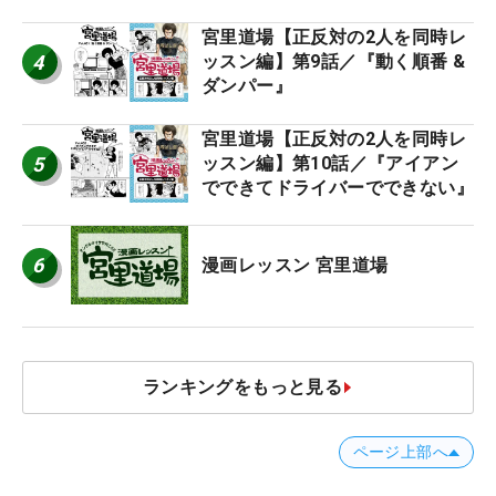
宮里道場【正反対の2人を同時レ
4
ッスン編】第9話／『動く順番 &
ダンパー』
宮里道場【正反対の2人を同時レ
5
ッスン編】第10話／『アイアン
でできてドライバーでできない』
6
漫画レッスン 宮里道場
ランキングをもっと見る
ページ上部へ