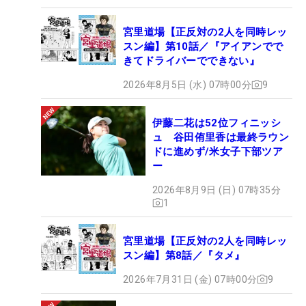
宮里道場【正反対の2人を同時レッ
スン編】第10話／『アイアンでで
きてドライバーでできない』
2026年8月5日 (水) 07時00分
9
伊藤二花は52位フィニッシ
ュ 谷田侑里香は最終ラウン
ドに進めず/米女子下部ツア
ー
2026年8月9日 (日) 07時35分
1
宮里道場【正反対の2人を同時レッ
スン編】第8話／『タメ』
2026年7月31日 (金) 07時00分
9