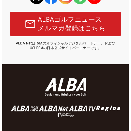
ALBAゴルフニュース
メルマガ登録はこちら
ALBA NetはR&Aのオフィシャルデジタルパートナー、および
USLPGAの日本公式サイトパートナーです。