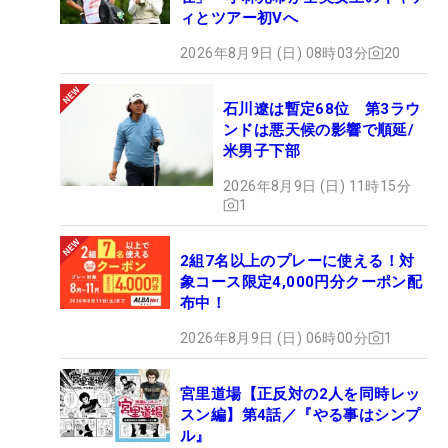
ィとツアー初Vへ
2026年8月9日 (日) 08時03分
20
石川遼は暫定68位 第3ラウ
ンドは悪天候の影響で順延/
米男子下部
2026年8月9日 (日) 11時15分
1
2組7名以上のプレーに使える！対
象コース限定4,000円分クーポン配
布中！
2026年8月9日 (日) 06時00分
1
宮里道場【正反対の2人を同時レッ
スン編】第4話／『やる事はシンプ
ル』