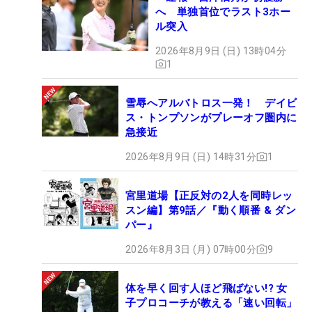
へ 単独首位でラスト3ホー
ル突入
2026年8月9日 (日) 13時04分
1
雪辱へアルバトロス一発！ デイビ
ス・トンプソンがプレーオフ圏内に
急接近
2026年8月9日 (日) 14時31分
1
宮里道場【正反対の2人を同時レッ
スン編】第9話／『動く順番 & ダン
パー』
2026年8月3日 (月) 07時00分
9
体を早く回す人ほど飛ばない!? 女
子プロコーチが教える「速い回転」