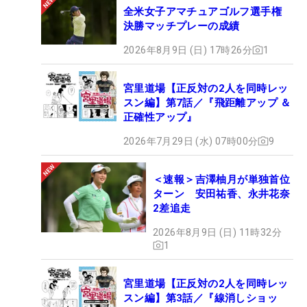
全米女子アマチュアゴルフ選手権
決勝マッチプレーの成績
2026年8月9日 (日) 17時26分
1
宮里道場【正反対の2人を同時レッ
スン編】第7話／『飛距離アップ ＆
正確性アップ』
2026年7月29日 (水) 07時00分
9
＜速報＞吉澤柚月が単独首位
ターン 安田祐香、永井花奈
2差追走
2026年8月9日 (日) 11時32分
1
宮里道場【正反対の2人を同時レッ
スン編】第3話／『線消しショッ