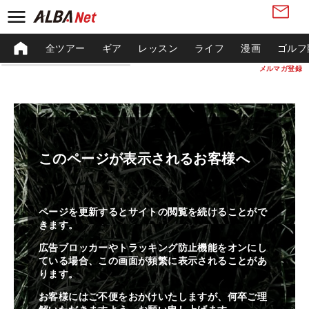
全ツアー
ギア
レッスン
ライフ
漫画
ゴルフ
メルマガ登録
このページが表示されるお客様へ
ページを更新するとサイトの閲覧を続けることがで
きます。
広告ブロッカーやトラッキング防止機能をオンにし
ている場合、この画面が頻繁に表示されることがあ
ります。
お客様にはご不便をおかけいたしますが、何卒ご理