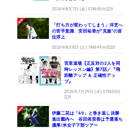
2026年8月7日 (金) 07時00分
9
「打ち方が変わってしまう」洋芝へ
の苦手意識 安田祐香が“克服”の首
位浮上
2026年8月8日 (土) 18時49分
20
宮里道場【正反対の2人を同
時レッスン編】第7話／『飛
距離アップ ＆ 正確性アッ
プ』
2026年7月29日 (水) 07時00分
9
伊藤二花は「69」と巻き返し決勝
進出圏内へ 谷田侑里香は予選落ち
濃厚/米女子下部ツアー