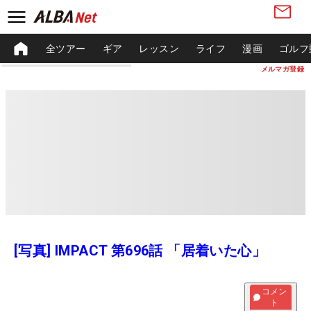
全ツアー
ギア
レッスン
ライフ
漫画
ゴルフ
メルマガ登録
[写真] IMPACT 第696話 「居着いた心」
コメン
ト