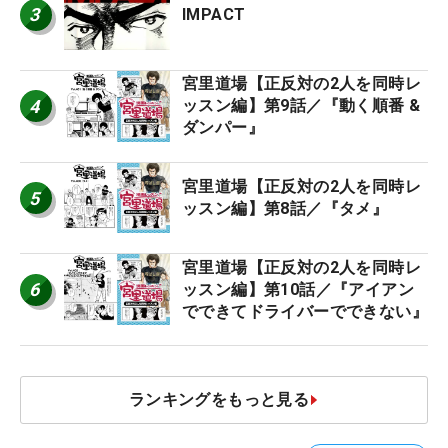
3
IMPACT
宮里道場【正反対の2人を同時レ
4
ッスン編】第9話／『動く順番 &
ダンパー』
宮里道場【正反対の2人を同時レ
5
ッスン編】第8話／『タメ』
宮里道場【正反対の2人を同時レ
6
ッスン編】第10話／『アイアン
でできてドライバーでできない』
ランキングをもっと見る