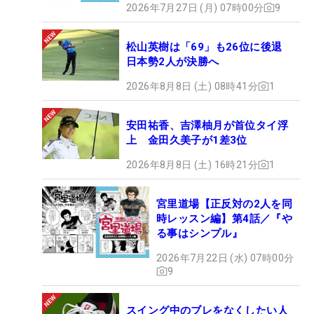
2026年7月27日 (月) 07時00分
9
松山英樹は「69」も26位に後退
日本勢2人が決勝へ
2026年8月8日 (土) 08時41分
1
安田祐香、吉澤柚月が首位タイ浮
上 金田久美子が1差3位
2026年8月8日 (土) 16時21分
1
宮里道場【正反対の2人を同
時レッスン編】第4話／『や
る事はシンプル』
2026年7月22日 (水) 07時00分
9
スイング中のブレをなくしたい人