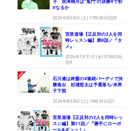
そ 吉澤柚月は“鬼門”の決勝Rで初
Vなるか
2026年8月8日 (土) 17時58分
20
宮里道場【正反対の2人を同
時レッスン編】第8話／『タ
メ』
2026年7月31日 (金) 07時00分
9
石川遼は終盤の4連続バーディで決
勝進出 杉浦悠太は予選落ち/米男
子下部
2026年8月8日 (土) 10時33分
1
宮里道場【正反対の2人を同時レッ
スン編】第11話／『勝手にローボ
ール&ギュッ！』