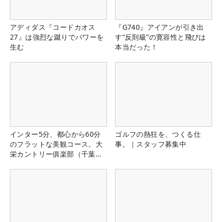
アディダス『コードカオス
『G740』アイアンが引き出
27』は強烈な蹴りでパワーを
す“反則級”の寛容性と飛びは
生む
本当だった！
インター5分、都心から60分
ゴルフの熱狂を、つくる仕
のフラットな美観コース。大
事。｜スタッフ募集中
栄カントリー俱楽部（千葉
県）