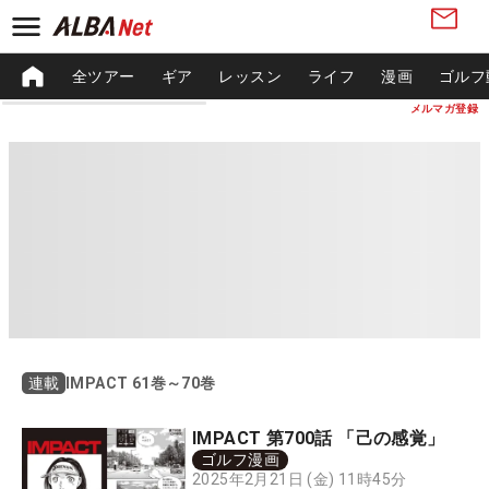
全ツアー
ギア
レッスン
ライフ
漫画
ゴルフ
メルマガ登録
IMPACT 61巻～70巻
連載
IMPACT 第700話 「己の感覚」
ゴルフ漫画
2025年2月21日 (金) 11時45分