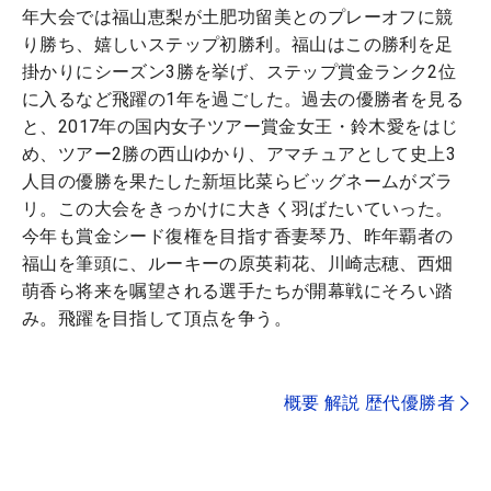
年大会では福山恵梨が土肥功留美とのプレーオフに競
り勝ち、嬉しいステップ初勝利。福山はこの勝利を足
掛かりにシーズン3勝を挙げ、ステップ賞金ランク2位
に入るなど飛躍の1年を過ごした。過去の優勝者を見る
と、2017年の国内女子ツアー賞金女王・鈴木愛をはじ
め、ツアー2勝の西山ゆかり、アマチュアとして史上3
人目の優勝を果たした新垣比菜らビッグネームがズラ
リ。この大会をきっかけに大きく羽ばたいていった。
今年も賞金シード復権を目指す香妻琴乃、昨年覇者の
福山を筆頭に、ルーキーの原英莉花、川崎志穂、西畑
萌香ら将来を嘱望される選手たちが開幕戦にそろい踏
み。飛躍を目指して頂点を争う。
概要 解説 歴代優勝者