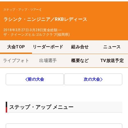
ステップ・アップ・ツアー
ラシンク・ニンジニア／RKBレディース
2018年3月27日-3月28日
賞金総額
―
ザ・クイーンズヒルゴルフクラブ(福岡県)
大会TOP
リーダーボード
組み合せ
ニュース
ライブフォト
出場選手
概要など
TV放送予定
前の大会
次の大会
ステップ・アップ メニュー