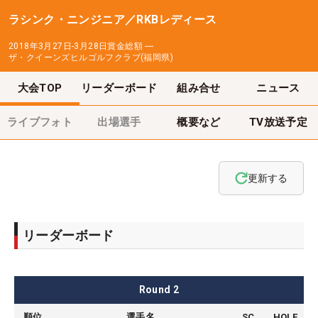
ラシンク・ニンジニア／RKBレディース
2018年3月27日-3月28日
賞金総額
―
ザ・クイーンズヒルゴルフクラブ(福岡県)
大会TOP
リーダーボード
組み合せ
ニュース
ライブフォト
出場選手
概要など
TV放送予定
更新する
リーダーボード
Round
2
順位
選手名
SC
HOLE