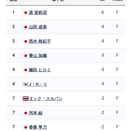
1
-6
F
原 英莉花
2
-4
F
山田 成美
2
-4
F
西木 裕紀子
4
-3
F
青山 加織
4
-3
F
鎌田 ヒロミ
4
-3
F
J・H・リ
7
-2
F
ヌック・スカパン
7
-2
F
河本 結
7
-2
F
香妻 琴乃