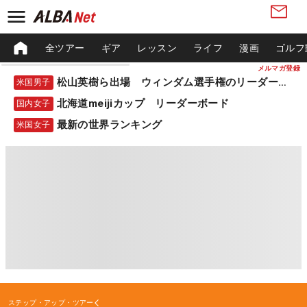
全ツアー
ギア
レッスン
ライフ
漫画
ゴルフ
メルマガ登録
松山英樹ら出場 ウィンダム選手権のリーダーボード
米国男子
北海道meijiカップ リーダーボード
国内女子
最新の世界ランキング
米国女子
ステップ・アップ・ツアー