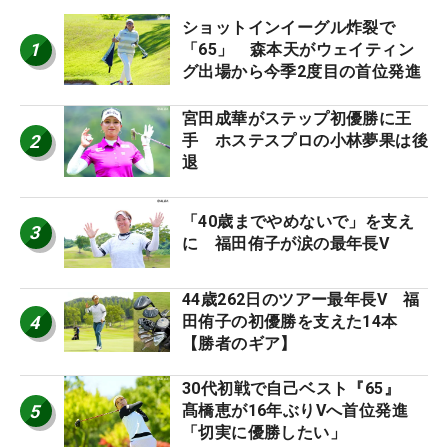
ショットインイーグル炸裂で
1
「65」 森本天がウェイティン
グ出場から今季2度目の首位発進
宮田成華がステップ初優勝に王
2
手 ホステスプロの小林夢果は後
退
「40歳までやめないで」を支え
3
に 福田侑子が涙の最年長V
44歳262日のツアー最年長V 福
4
田侑子の初優勝を支えた14本
【勝者のギア】
30代初戦で自己ベスト『65』
5
髙橋恵が16年ぶりVへ首位発進
「切実に優勝したい」