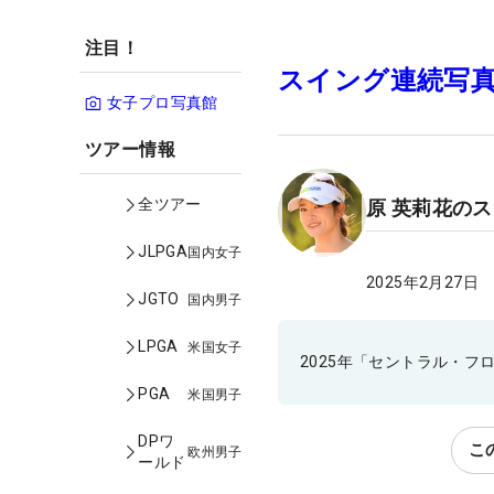
注目！
スイング連続写
女子プロ写真館
ツアー情報
全ツアー
原 英莉花の
JLPGA
国内女子
2025年2月27日
JGTO
国内男子
LPGA
米国女子
2025年「セントラル・
PGA
米国男子
DPワ
こ
欧州男子
ールド