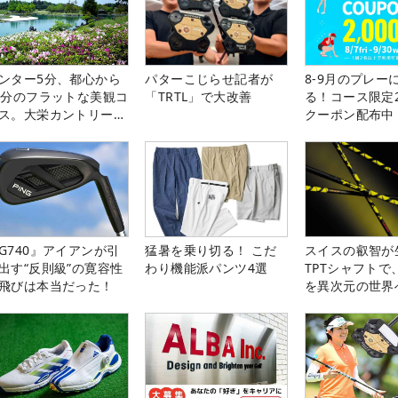
ンター5分、都心から
パターこじらせ記者が
8-9月のプレー
0分のフラットな美観コ
「TRTL」で大改善
る！コース限定2
ス。大栄カントリー俱
クーポン配布中
部（千葉県）
G740』アイアンが引
猛暑を乗り切る！ こだ
スイスの叡智が
出す“反則級”の寛容性
わり機能派パンツ4選
TPTシャフトで
飛びは本当だった！
を異次元の世界