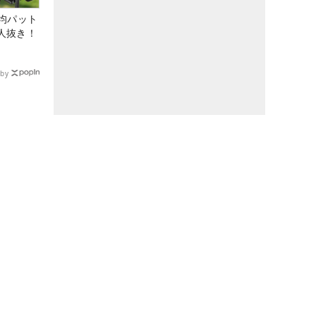
均パット
6人抜き！
by