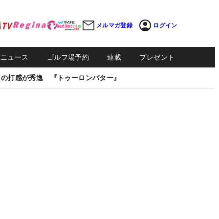
メルマガ登録
ログイン
Sニュース
ゴルフ場予約
連載
プレゼント
しの打感が秀逸 『トゥーロンパター』