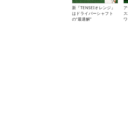
新『TENSEIオレンジ』
ア
はドライバーシャフト
ス
の“最適解”
ワ
ゴルフのポータルサイトALBA Net TOP
ツアー情報
スイン