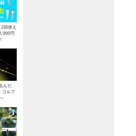
に2回使え
,000円
！
生んだ
、ゴルフ
へ