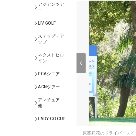
アジアンツア
ー
LIV GOLF
ステップ・ア
ップ
ネクストヒロ
イン
PGAシニア
ACNツアー
アマチュア・
他
LADY GO CUP
原英莉花のドライバースイン