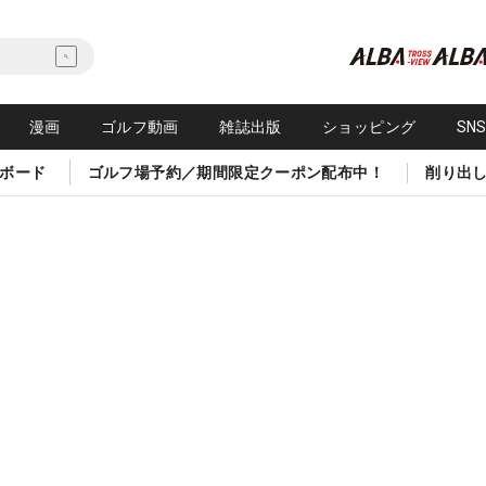
漫画
ゴルフ動画
雑誌出版
ショッピング
SN
ボード
ゴルフ場予約／期間限定クーポン配布中！
削り出