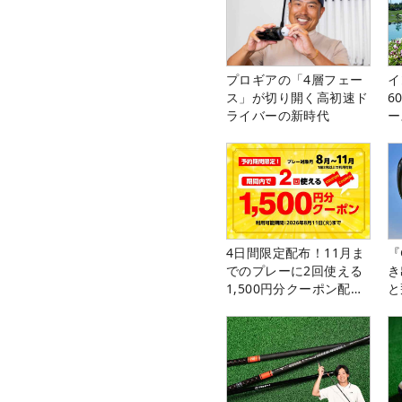
プロギアの「4層フェー
イ
ス」が切り開く高初速ド
6
ライバーの新時代
ー
楽
4日間限定配布！11月ま
『
でのプレーに2回使える
き
1,500円分クーポン配布
と
中！