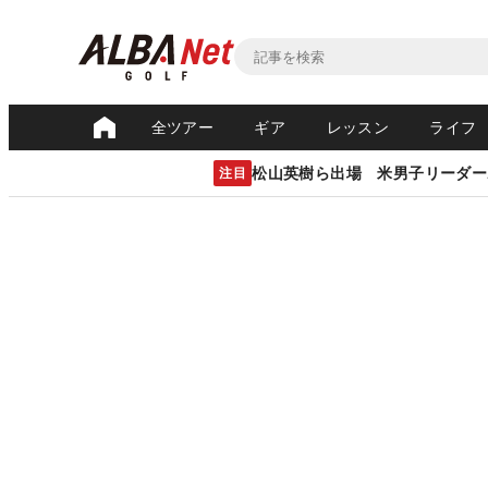
全ツアー
ギア
レッスン
ライフ
松山英樹ら出場 米男子リーダー
注目