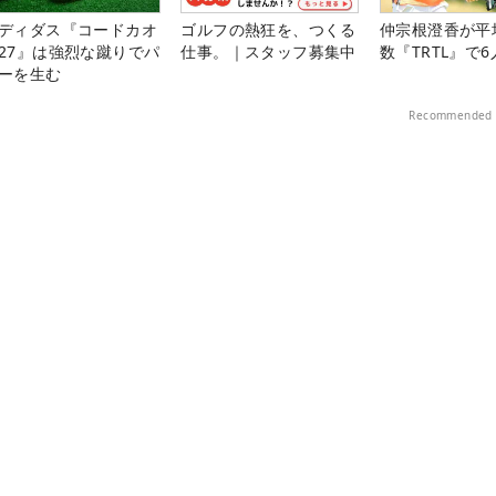
ディダス『コードカオ
ゴルフの熱狂を、つくる
仲宗根澄香が平
27』は強烈な蹴りでパ
仕事。｜スタッフ募集中
数『TRTL』で
ーを生む
Recommended 
グ連続写真
原 英莉花のスイング連続写真
ALBAゴルフニュース
メルマガ登録はこちら