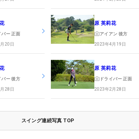
花
原 英莉花
イバー
正面
アイアン
後方
2月20日
2023年4月19日
花
原 英莉花
イバー
後方
ドライバー
正面
2月28日
2023年2月28日
スイング連続写真 TOP