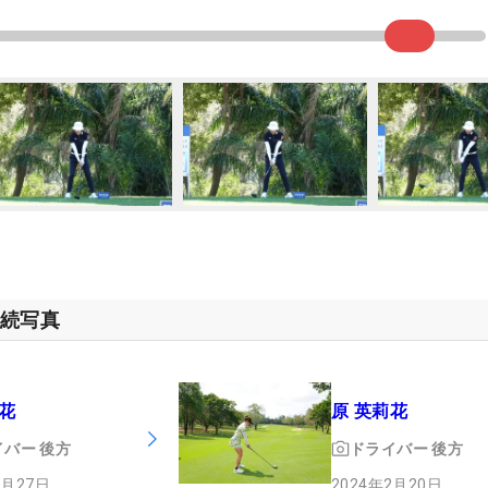
連続写真
花
原 英莉花
イバー
後方
ドライバー
後方
2月27日
2024年2月20日