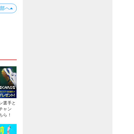
上部へ
ン選手と
チャン
ちら！