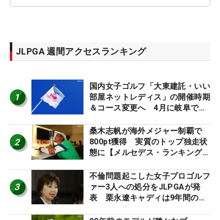
JLPGA 週間アクセスランキング
国内女子ゴルフ「大東建託・いい
1
部屋ネットレディス」の開催時期
＆コース変更へ 4月に岐阜で開
催
桑木志帆が海外メジャー制覇で
2
800pt獲得 実質のトップ独走状
態に【メルセデス・ランキング番
外編】
不倫問題起こした女子プロゴルフ
3
ァー3人への処分をJLPGAが発
表 栗永遼キャディは9年間の立
ち入り禁止