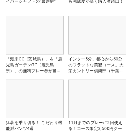
イバーシャフトの“最適解”
も完成度が高く購入者続出！
「潮来CC（茨城県）」＆「鹿
インター5分、都心から60分
児島ガーデンGC（鹿児島
のフラットな美観コース。大
県）」の無料プレー券が当た
栄カントリー俱楽部（千葉
る！！
県）
猛暑を乗り切る！ こだわり機
11月までのプレーに2回使え
能派パンツ4選
る！コース限定3,500円クー