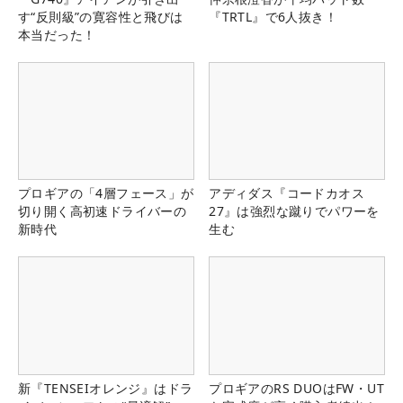
す“反則級”の寛容性と飛びは
『TRTL』で6人抜き！
本当だった！
プロギアの「4層フェース」が
アディダス『コードカオス
切り開く高初速ドライバーの
27』は強烈な蹴りでパワーを
新時代
生む
新『TENSEIオレンジ』はドラ
プロギアのRS DUOはFW・UT