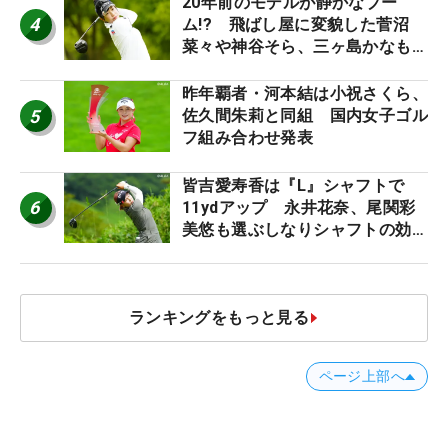
20年前のモデルが静かなブー
4
ム!? 飛ばし屋に変貌した菅沼
菜々や神谷そら、三ヶ島かなも使
う“名器”が人気な理由【ツアープ
ロたちの“飛ばしギア”】
昨年覇者・河本結は小祝さくら、
5
佐久間朱莉と同組 国内女子ゴル
フ組み合わせ発表
皆吉愛寿香は『L』シャフトで
6
11ydアップ 永井花奈、尾関彩
美悠も選ぶしなりシャフトの効果
【ツアープロたちの“飛ばしギ
ア”】
ランキングをもっと見る
ページ上部へ