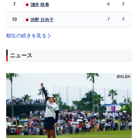
7
-9
F
淺井 咲希
10
-7
F
渋野 日向子
順位の続きを見る
ニュース