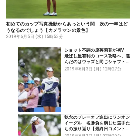
初めてのカップ写真撮影からあっという間 次の一年はど
うなるのでしょう【カメラマンの景色】
2019年6月5日 (水) 15時53分
ショット不調の原英莉花が初V
飛ばし屋有利のコース攻略へ、選
んだのはウッズと同じシャフト
【勝者のギア】
2019年6月3日 (月) 12時27分
執念のプレーオフ進出にワンオン
イーグル 名勝負を演じた選手た
ちの振り返り【最終日コメント
集】
2019年6月3日 (月) 07時29分