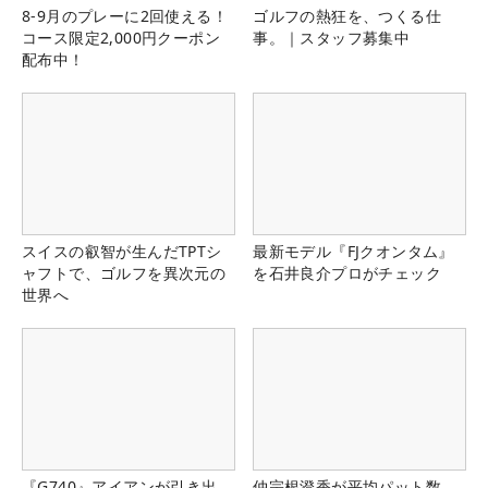
8-9月のプレーに2回使える！
ゴルフの熱狂を、つくる仕
コース限定2,000円クーポン
事。｜スタッフ募集中
配布中！
スイスの叡智が生んだTPTシ
最新モデル『FJクオンタム』
ャフトで、ゴルフを異次元の
を石井良介プロがチェック
世界へ
『G740』アイアンが引き出
仲宗根澄香が平均パット数