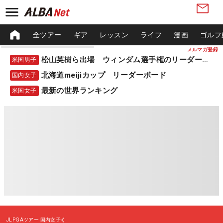
全ツアー
ギア
レッスン
ライフ
漫画
ゴルフ
メルマガ登録
松山英樹ら出場 ウィンダム選手権のリーダーボード
米国男子
北海道meijiカップ リーダーボード
国内女子
最新の世界ランキング
米国女子
JLPGAツアー
国内女子