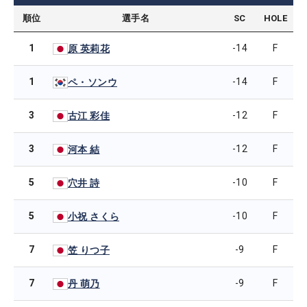
順位
選手名
SC
HOLE
1
-14
F
原 英莉花
1
-14
F
ペ・ソンウ
3
-12
F
古江 彩佳
3
-12
F
河本 結
5
-10
F
穴井 詩
5
-10
F
小祝 さくら
7
-9
F
笠 りつ子
7
-9
F
丹 萌乃