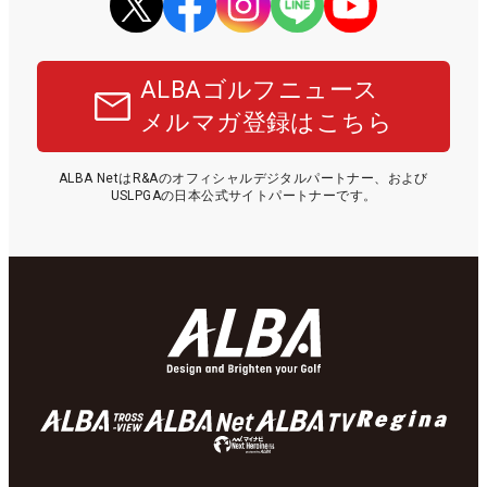
ALBAゴルフニュース
メルマガ登録はこちら
ALBA NetはR&Aのオフィシャルデジタルパートナー、および
USLPGAの日本公式サイトパートナーです。