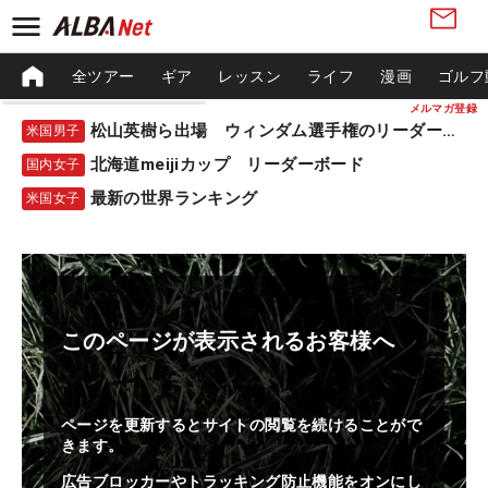
全ツアー
ギア
レッスン
ライフ
漫画
ゴルフ
メルマガ登録
松山英樹ら出場 ウィンダム選手権のリーダーボード
米国男子
北海道meijiカップ リーダーボード
国内女子
最新の世界ランキング
米国女子
このページが表示されるお客様へ
ページを更新するとサイトの閲覧を続けることがで
きます。
広告ブロッカーやトラッキング防止機能をオンにし