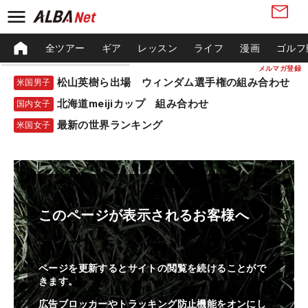
全ツアー
ギア
レッスン
ライフ
漫画
ゴルフ
メルマガ登録
松山英樹ら出場 ウィンダム選手権の組み合わせ
米国男子
北海道meijiカップ 組み合わせ
国内女子
最新の世界ランキング
米国女子
このページが表示されるお客様へ
ページを更新するとサイトの閲覧を続けることがで
きます。
広告ブロッカーやトラッキング防止機能をオンにし