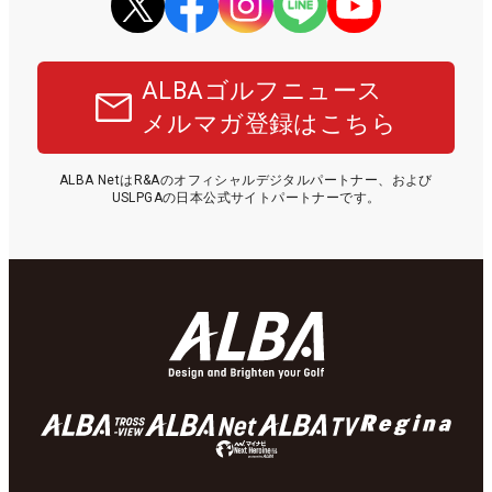
ALBAゴルフニュース
メルマガ登録はこちら
ALBA NetはR&Aのオフィシャルデジタルパートナー、および
USLPGAの日本公式サイトパートナーです。