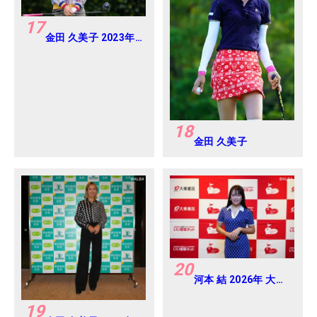
17
金田 久美子 2023年
ダイキンオーキッド
レディス Round2
18
金田 久美子
20
河本 結 2026年 大東
建託・いい部屋ネッ
トレディス 練習日・
19