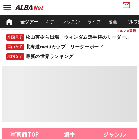
全ツアー
ギア
レッスン
ライフ
漫画
ゴルフ
メルマガ登録
松山英樹ら出場 ウィンダム選手権のリーダーボード
米国男子
北海道meijiカップ リーダーボード
国内女子
最新の世界ランキング
米国女子
写真館TOP
選手
ジャンル