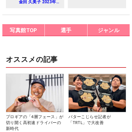
プロアマ
金田 久美子 2023年
明治安田生命レディ
ス ヨコハマタイヤゴ
ルフトーナメント
Round-1
写真館TOP
選手
ジャンル
オススメの記事
プロギアの「4層フェース」が
パターこじらせ記者が
切り開く高初速ドライバーの
「TRTL」で大改善
新時代