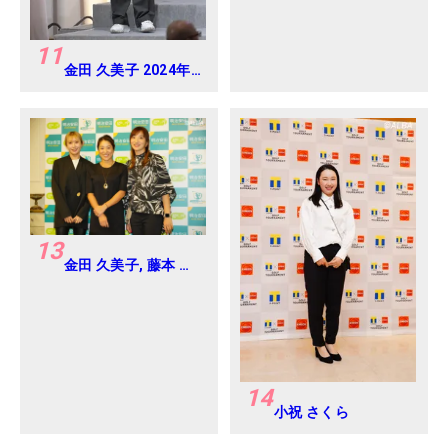
11
金田 久美子 2024年
Vポイント×ENEOS
ゴルフトーナメント
Round-1
13
金田 久美子, 藤本 麻
子, 脇元 華 2024年
明治安田レディス ヨ
コハマタイヤゴルフ
トーナメント
Round-1
14
小祝 さくら