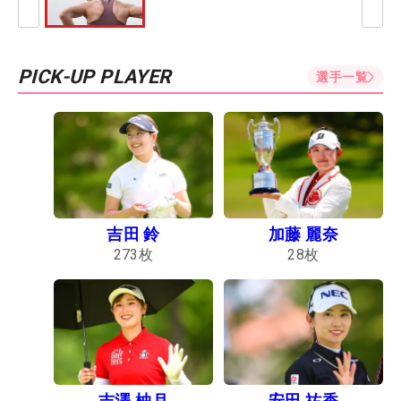
PICK-UP PLAYER
選手一覧
吉田 鈴
加藤 麗奈
273
枚
28
枚
吉澤 柚月
安田 祐香