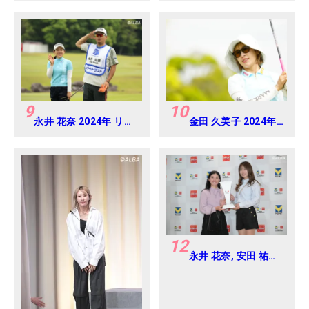
ディス Round-1
9
10
永井 花奈 2024年 リゾ
金田 久美子 2024年
ートトラスト レディス
パナソニックオープ
Round-1
ンレディース
Round-1
12
永井 花奈, 安田 祐香
2024年 Vポイント
×ENEOS ゴルフトー
ナメント Round-1