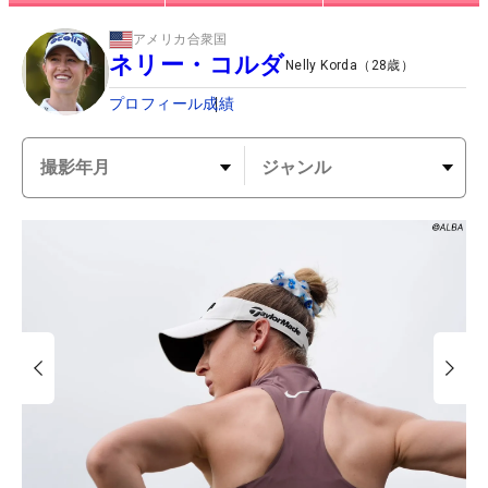
アメリカ合衆国
ネリー・コルダ
Nelly Korda
（
28
歳）
プロフィール
成績