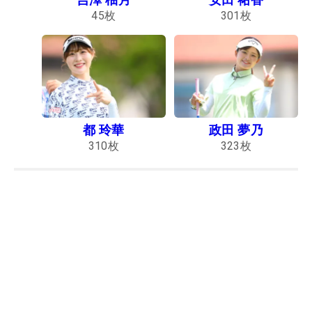
45
枚
301
枚
都 玲華
政田 夢乃
310
枚
323
枚