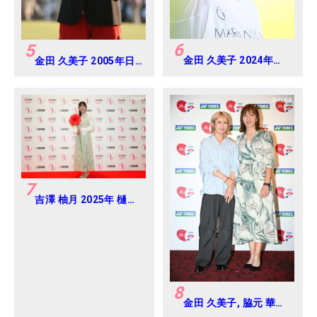
6
5
金田 久美子 2024年
金田 久美子 2005年日
CAT Ladies 練習日・
本女子オープンゴルフ
プロアマ
選手権
7
吉澤 柚月 2025年 樋口
久子 三菱電機レディス
練習日・プロアマ
8
金田 久美子, 脇元 華
2024年 ヨネックスレ