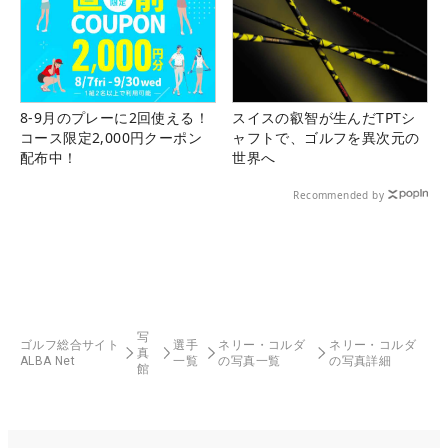
8-9月のプレーに2回使える！
スイスの叡智が生んだTPTシ
コース限定2,000円クーポン
ャフトで、ゴルフを異次元の
配布中！
世界へ
Recommended by
写
ゴルフ総合サイト
選手
ネリー・コルダ
ネリー・コルダ
真
ALBA Net
一覧
の写真一覧
の写真詳細
館