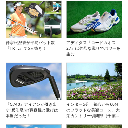
仲宗根澄香が平均パット数
アディダス『コードカオス
『TRTL』で6人抜き！
27』は強烈な蹴りでパワーを
生む
『G740』アイアンが引き出
インター5分、都心から60分
す“反則級”の寛容性と飛びは
のフラットな美観コース。大
本当だった！
栄カントリー俱楽部（千葉
県）