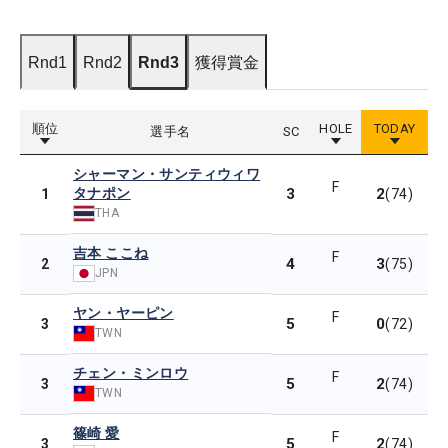
Rnd1
Rnd2
Rnd3
獲得賞金
順位
HOLE
TODAY
選手名
SC
シャーマン・サンティウィワ
F
タナポン
3
2
1
(74)
THA
吉本 ここね
F
4
3
2
(75)
JPN
ヤン・ヤーピン
F
5
0
3
(72)
TWN
チェン・ミンロウ
F
5
2
3
(74)
TWN
篠崎 愛
F
5
2
3
(74)