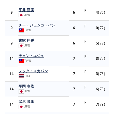
平井 亜実
F
6
4
9
(76)
JPN
チー・ジェシカ・パン
F
6
0
9
(72)
TWN
古家 翔香
F
6
5
9
(77)
JPN
チェン・ユジュ
F
7
3
14
(75)
TWN
ヌック・スカパン
F
7
3
14
(75)
THA
平岡 瑠依
F
7
6
14
(78)
JPN
武尾 咲希
F
7
7
14
(79)
JPN