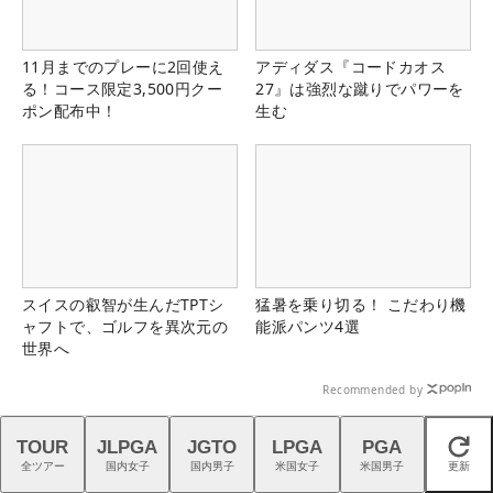
11月までのプレーに2回使え
アディダス『コードカオス
る！コース限定3,500円クー
27』は強烈な蹴りでパワーを
ポン配布中！
生む
スイスの叡智が生んだTPTシ
猛暑を乗り切る！ こだわり機
ャフトで、ゴルフを異次元の
能派パンツ4選
世界へ
Recommended by
TOUR
JLPGA
JGTO
LPGA
PGA
閉じる
全ツアー
国内女子
国内男子
米国女子
米国男子
更新