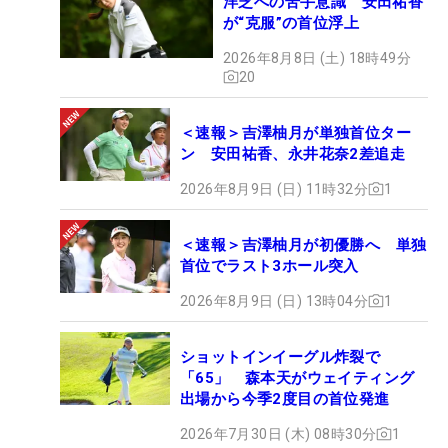
洋芝への苦手意識 安田祐香
が“克服”の首位浮上
2026年8月8日 (土) 18時49分
20
＜速報＞吉澤柚月が単独首位ター
ン 安田祐香、永井花奈2差追走
2026年8月9日 (日) 11時32分
1
＜速報＞吉澤柚月が初優勝へ 単独
首位でラスト3ホール突入
2026年8月9日 (日) 13時04分
1
ショットインイーグル炸裂で
「65」 森本天がウェイティング
出場から今季2度目の首位発進
2026年7月30日 (木) 08時30分
1