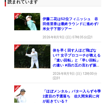
読まれています
伊藤二花は52位フィニッシュ 谷
田侑里香は最終ラウンドに進めず/
米女子下部ツアー
2026年8月9日 (日) 07時35分
1
体を早く回す人ほど飛ばな
い!? 女子プロコーチが教える
「速い回転」と「早い回転」
の違い #四の五の言わず振り
氣れ
2026年8月9日 (日) 12時00分
31
「ほぼメンタル」パター入らず今季
2度目の予選落ち 佐久間朱莉に何
が起きている？