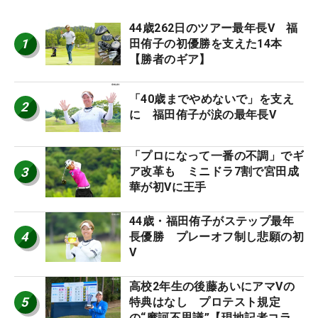
44歳262日のツアー最年長V 福
1
田侑子の初優勝を支えた14本
【勝者のギア】
「40歳までやめないで」を支え
2
に 福田侑子が涙の最年長V
「プロになって一番の不調」でギ
3
ア改革も ミニドラ7割で宮田成
華が初Vに王手
44歳・福田侑子がステップ最年
4
長優勝 プレーオフ制し悲願の初
V
高校2年生の後藤あいにアマVの
5
特典はなし プロテスト規定
の“摩訶不思議”【現地記者コラ