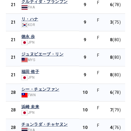
クルティダ・プランプン
F
9
6
21
(78)
THA
リ・ハナ
F
9
3
21
(75)
KOR
徳永 歩
F
9
8
21
(80)
JPN
ジュヌビエーブ・リン
F
9
8
21
(80)
MYS
福田 侑子
F
9
8
21
(80)
JPN
シー・チェンファン
F
10
6
28
(78)
TWN
浜崎 未来
F
10
7
28
(79)
JPN
チョンラダ・チャヤヌン
F
10
4
28
(76)
THA