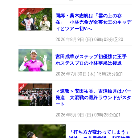
同郷・桑木志帆は「雲の上の存
在」 小林光希が全英女王のキャデ
ィとツアー初Vへ
2026年8月9日 (日) 08時03分
20
宮田成華がステップ初優勝に王手
ホステスプロの小林夢果は後退
2026年7月30日 (木) 15時25分
1
＜速報＞安田祐香、吉澤柚月はパー
発進 大混戦の最終ラウンドがスタ
ート
2026年8月9日 (日) 09時28分
1
「打ち方が変わってしまう」