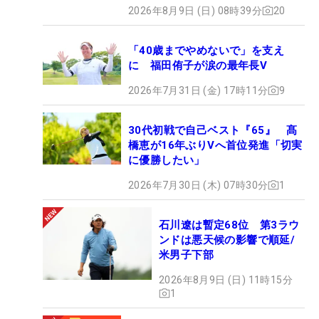
2026年8月9日 (日) 08時39分
20
「40歳までやめないで」を支え
に 福田侑子が涙の最年長V
2026年7月31日 (金) 17時11分
9
30代初戦で自己ベスト『65』 髙
橋恵が16年ぶりVへ首位発進「切実
に優勝したい」
2026年7月30日 (木) 07時30分
1
石川遼は暫定68位 第3ラウ
ンドは悪天候の影響で順延/
米男子下部
2026年8月9日 (日) 11時15分
1