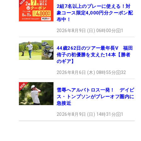
2組7名以上のプレーに使える！対
象コース限定4,000円分クーポン配
布中！
2026年8月9日 (日) 06時00分
1
44歳262日のツアー最年長V 福田
侑子の初優勝を支えた14本【勝者
のギア】
2026年8月6日 (木) 08時55分
32
雪辱へアルバトロス一発！ デイビ
ス・トンプソンがプレーオフ圏内に
急接近
2026年8月9日 (日) 14時31分
1