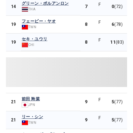
グリーン・ポルアンロン
F
7
0
14
(72)
THA
フェービー・ヤオ
F
8
6
19
(78)
TWN
セキ・ユウリ
F
8
11
19
(83)
CHI
前田 羚菜
F
9
5
21
(77)
JPN
リー・シン
F
9
5
21
(77)
TWN