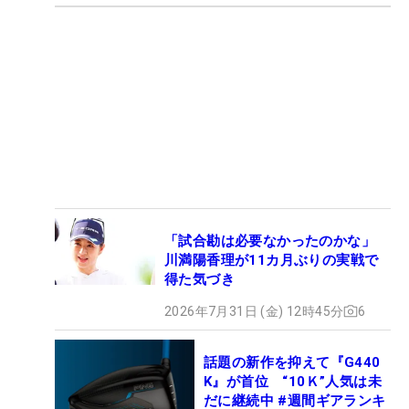
「試合勘は必要なかったのかな」
川満陽香理が11カ月ぶりの実戦で
得た気づき
2026年7月31日 (金) 12時45分
6
話題の新作を抑えて『G440
K』が首位 “10Ｋ”人気は未
だに継続中 #週間ギアランキ