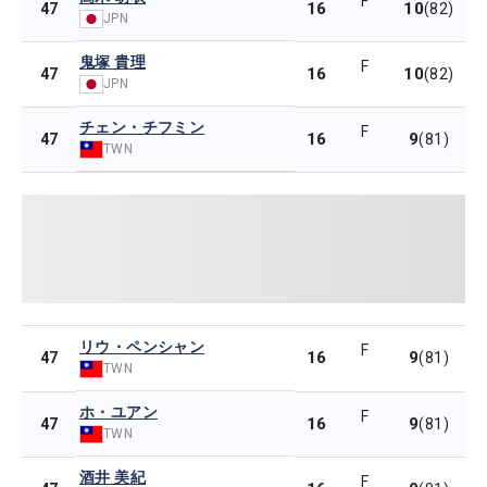
F
16
10
47
(82)
JPN
鬼塚 貴理
F
16
10
47
(82)
JPN
チェン・チフミン
F
16
9
47
(81)
TWN
リウ・ペンシャン
F
16
9
47
(81)
TWN
ホ・ユアン
F
16
9
47
(81)
TWN
酒井 美紀
F