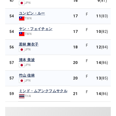
16
9
47
(81)
JPN
ユンピン・ルー
F
17
11
54
(83)
TWN
ヤン・フェイチェン
F
17
10
54
(82)
TWN
若林 舞衣子
F
18
12
56
(84)
JPN
清本 美波
F
20
14
57
(86)
JPN
竹山 佳林
F
20
13
57
(85)
JPN
ミンド・ムアンクフムサクル
F
21
14
59
(86)
THA