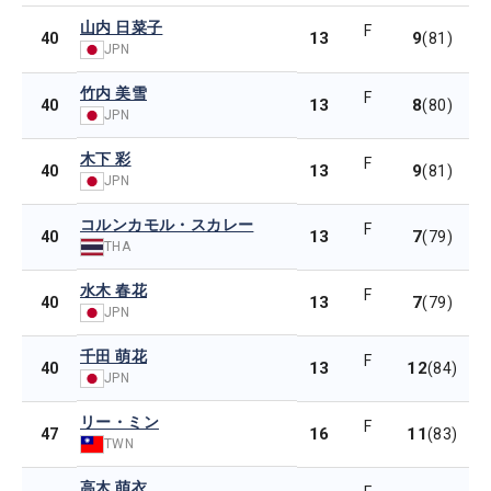
山内 日菜子
F
13
9
40
(81)
JPN
竹内 美雪
F
13
8
40
(80)
JPN
木下 彩
F
13
9
40
(81)
JPN
コルンカモル・スカレー
F
13
7
40
(79)
THA
水木 春花
F
13
7
40
(79)
JPN
千田 萌花
F
13
12
40
(84)
JPN
リー・ミン
F
16
11
47
(83)
TWN
高木 萌衣