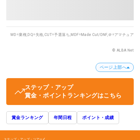
WD=棄権,
DQ=失格,
CUT=予選落ち,
MDF=Made Cut/DNF,
＠=アマチュア
© ALBA Net
ページ上部へ
ステップ・アップ
賞金・ポイントランキングはこちら
賞金ランキング
年間日程
ポイント・成績
ステップ・アップ・ツアー