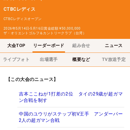
CTBCレディス
CTBCレディスオープン
2026年5月14日-5月16日
賞金総額
¥50,000,000
ザ・オリエントゴルフ＆カントリークラブ（台湾）
大会TOP
リーダーボード
組み合せ
ニュース
ライブフォト
出場選手
概要など
TV放送予定
【この大会のニュース】
吉本ここねが1打差の2位 タイの29歳が超ガマ
ン合戦を制す
中国のユウリがステップ初V王手 アンダーパー
2人の超ガマン合戦