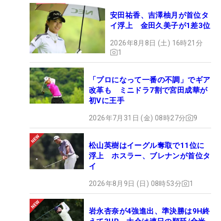
安田祐香、吉澤柚月が首位タ
イ浮上 金田久美子が1差3位
2026年8月8日 (土) 16時21分
1
「プロになって一番の不調」でギア
改革も ミニドラ7割で宮田成華が
初Vに王手
2026年7月31日 (金) 08時27分
9
松山英樹はイーグル奪取で11位に
浮上 ホスラー、ブレナンが首位タ
イ
2026年8月9日 (日) 08時53分
1
岩永杏奈が4強進出、準決勝は9H終