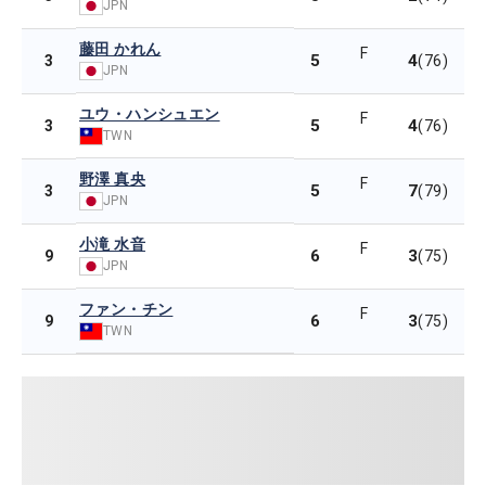
JPN
藤田 かれん
F
5
4
3
(76)
JPN
ユウ・ハンシュエン
F
5
4
3
(76)
TWN
野澤 真央
F
5
7
3
(79)
JPN
小滝 水音
F
6
3
9
(75)
JPN
ファン・チン
F
6
3
9
(75)
TWN