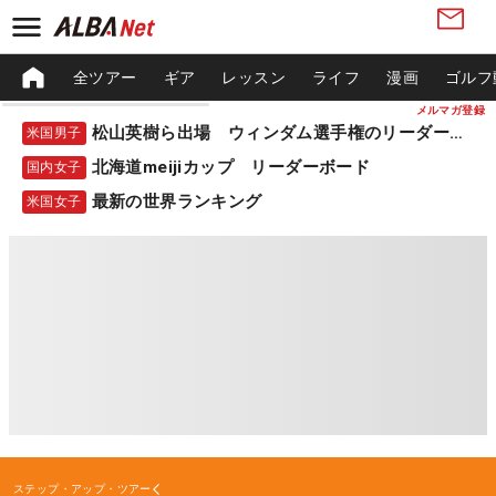
全ツアー
ギア
レッスン
ライフ
漫画
ゴルフ
メルマガ登録
松山英樹ら出場 ウィンダム選手権のリーダーボード
米国男子
北海道meijiカップ リーダーボード
国内女子
最新の世界ランキング
米国女子
ステップ・アップ・ツアー