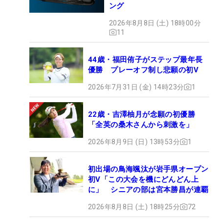
ング
2026年8月8日 (土) 18時00分
11
44歳・福田侑子がステップ最年長
優勝 プレーオフ制し悲願の初V
2026年7月31日 (金) 14時23分
1
22歳・吉澤柚月が念願の初優勝
「全英の桑木さんから刺激を」
2026年8月9日 (日) 13時53分
1
初出場の鳥海颯汰が岩手県オープン
初V「この大会を機にどんどん上
に」 シニアの部は宮本勝昌が連覇
2026年8月8日 (土) 18時25分
72