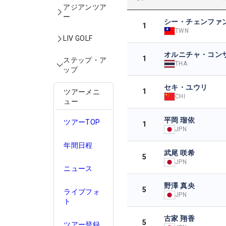
アジアンツア
ー
シー・チェンファ
1
TWN
LIV GOLF
オルニチャ・コン
1
ステップ・ア
THA
ップ
セキ・ユウリ
1
ツアーメニ
CHI
ュー
平岡 瑠依
ツアーTOP
1
JPN
年間日程
武尾 咲希
5
JPN
ニュース
野澤 真央
5
ライブフォ
JPN
ト
古家 翔香
5
ツアー登録