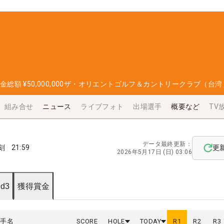
金総額
¥50,000,000
ザ・オリエントゴルフ＆カントリークラブ（台湾
組み合せ
ニュース
ライブフォト
出場選手
概要など
TV
データ最終更新：
刻
21:59
更
2026年5月17日 (日) 03:06
d3
獲得賞金
選手名
SCORE
HOLE
TODAY
R
1
R
2
R
3