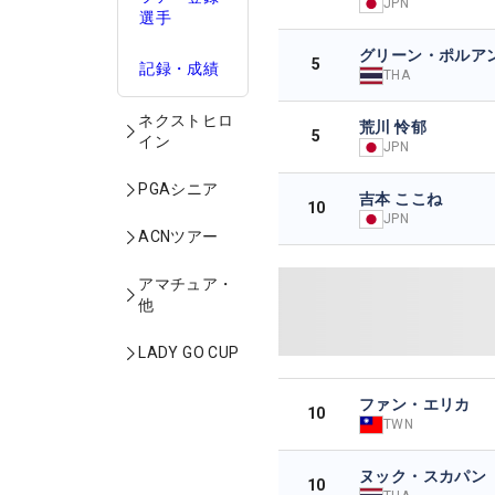
JPN
選手
グリーン・ポルア
5
記録・成績
THA
ネクストヒロ
荒川 怜郁
5
イン
JPN
PGAシニア
吉本 ここね
10
JPN
ACNツアー
アマチュア・
他
LADY GO CUP
ファン・エリカ
10
TWN
ヌック・スカパン
10