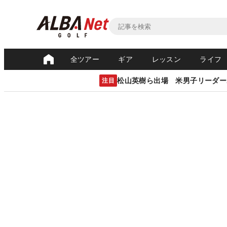
全ツアー
ギア
レッスン
ライフ
松山英樹ら出場 米男子リーダー
注目