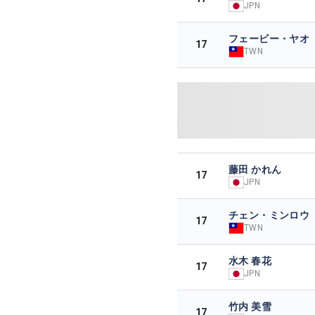
JPN
フェービー・ヤオ
17
TWN
藤田 かれん
17
JPN
チェン・ミンロウ
17
TWN
水木 春花
17
JPN
竹内 美雪
17