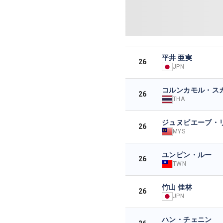
平井 亜実
26
JPN
コルンカモル・ス
26
THA
ジュヌビエーブ・
26
MYS
ユンピン・ルー
26
TWN
竹山 佳林
26
JPN
ハン・チェニン