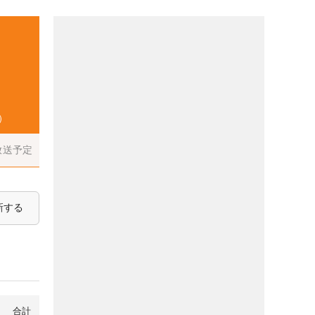
）
放送予定
新する
合計