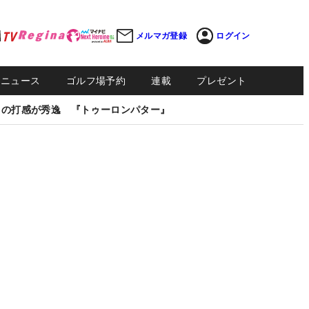
メルマガ登録
ログイン
Sニュース
ゴルフ場予約
連載
プレゼント
しの打感が秀逸 『トゥーロンパター』