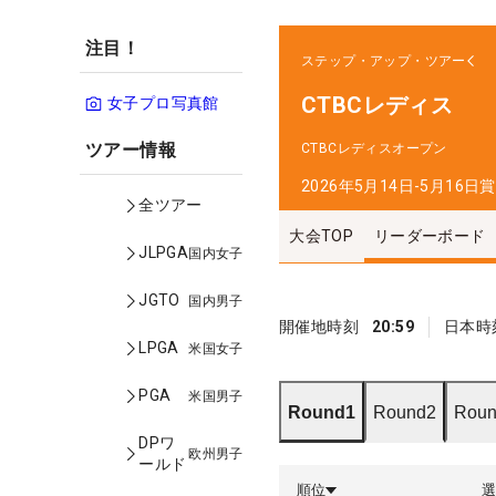
注目！
ステップ・アップ・ツアー
CTBCレディス
女子プロ写真館
ツアー情報
CTBCレディスオープン
2026年5月14日-5月16日
賞
全ツアー
大会TOP
リーダーボード
JLPGA
国内女子
JGTO
国内男子
開催地時刻
20:59
日本時
LPGA
米国女子
PGA
米国男子
Round1
Round2
Roun
DPワ
欧州男子
ールド
順位