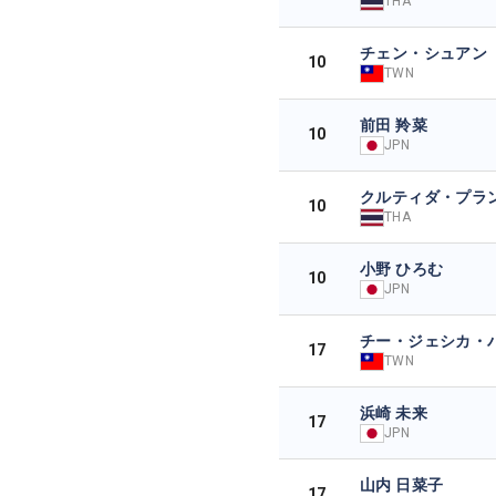
THA
チェン・シュアン
10
TWN
前田 羚菜
10
JPN
クルティダ・プラ
10
THA
小野 ひろむ
10
JPN
チー・ジェシカ・
17
TWN
浜崎 未来
17
JPN
山内 日菜子
17