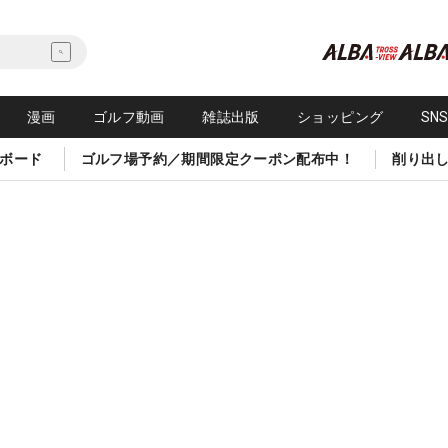
漫画
ゴルフ動画
雑誌出版
ショッピング
SN
ボード
ゴルフ場予約／期間限定クーポン配布中！
削り出