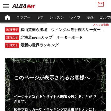
全ツアー
ギア
レッスン
ライフ
漫画
ゴルフ
メルマガ登録
松山英樹ら出場 ウィンダム選手権のリーダーボード
米国男子
北海道meijiカップ リーダーボード
国内女子
最新の世界ランキング
米国女子
このページが表示されるお客様へ
ページを更新するとサイトの閲覧を続けることがで
きます。
広告ブロッカーやトラッキング防止機能をオンにし