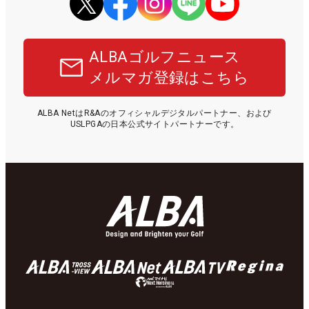
ALBAゴルフニュース
メルマガ登録はこちら
ALBA NetはR&Aのオフィシャルデジタルパートナー、および
USLPGAの日本公式サイトパートナーです。