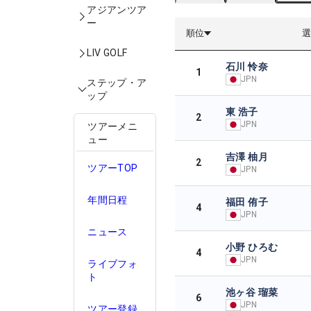
アジアンツア
ー
順位
LIV GOLF
石川 怜奈
1
JPN
ステップ・ア
ップ
東 浩子
2
JPN
ツアーメニ
ュー
吉澤 柚月
2
ツアーTOP
JPN
年間日程
福田 侑子
4
JPN
ニュース
小野 ひろむ
4
JPN
ライブフォ
ト
池ヶ谷 瑠菜
6
JPN
ツアー登録