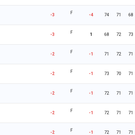
F
-3
-4
74
71
68
F
-3
1
68
72
73
F
-2
-1
71
72
71
F
-2
-1
73
70
71
F
-2
-1
72
71
71
F
-2
-1
72
71
71
F
-2
-1
72
71
71