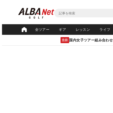
全ツアー
ギア
レッスン
ライフ
国内女子ツアー組み合わせ
注目