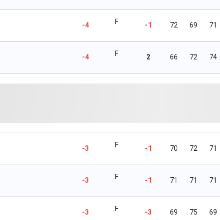
F
-4
-1
72
69
71
F
-4
2
66
72
74
F
-3
-1
70
72
71
F
-3
-1
71
71
71
F
-3
-3
69
75
69