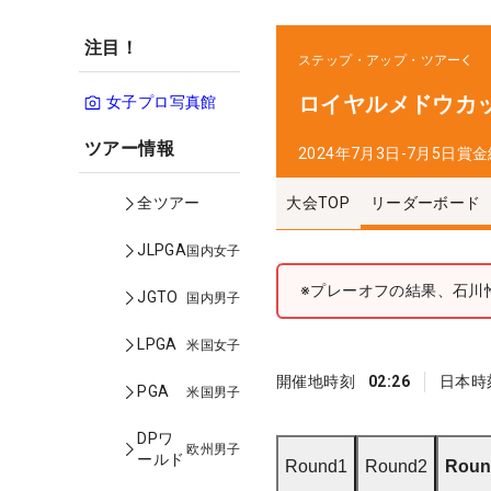
注目！
ステップ・アップ・ツアー
ロイヤルメドウカ
女子プロ写真館
ツアー情報
2024年7月3日-7月5日
賞金
大会TOP
リーダーボード
全ツアー
JLPGA
国内女子
※プレーオフの結果、石川
JGTO
国内男子
LPGA
米国女子
開催地時刻
02:26
日本時
PGA
米国男子
DPワ
欧州男子
ールド
Round1
Round2
Roun