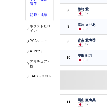
選手
篠崎 愛
6
JPN
記録・成績
篠原 まりあ
ネクストヒロ
8
JPN
イン
皆吉 愛寿香
PGAシニア
8
JPN
ACNツアー
安田 彩乃
10
JPN
アマチュア・
他
LADY GO CUP
照山 亜寿美
11
JPN