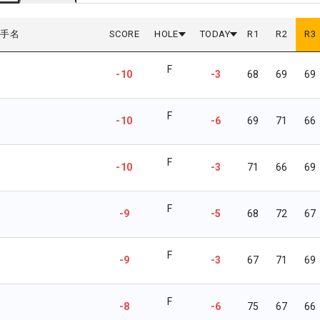
選手名
SCORE
HOLE
TODAY
R
1
R
2
R
3
F
-10
-3
68
69
69
F
-10
-6
69
71
66
F
-10
-3
71
66
69
F
-9
-5
68
72
67
F
-9
-3
67
71
69
F
-8
-6
75
67
66