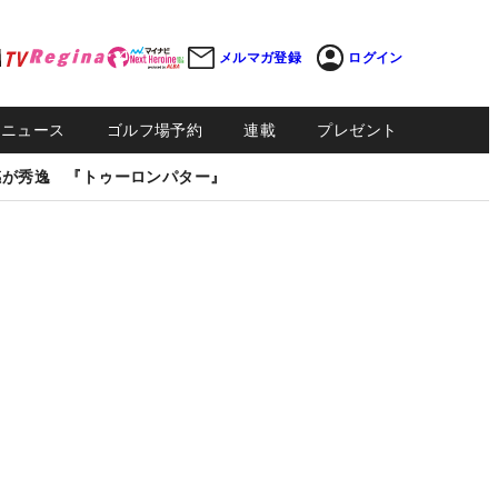
メルマガ登録
ログイン
Sニュース
ゴルフ場予約
連載
プレゼント
感が秀逸 『トゥーロンパター』