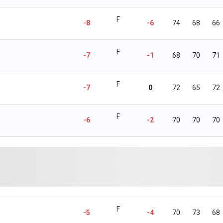
F
-8
-6
74
68
66
F
-7
-1
68
70
71
F
-7
0
72
65
72
F
-6
-2
70
70
70
F
-5
-4
70
73
68