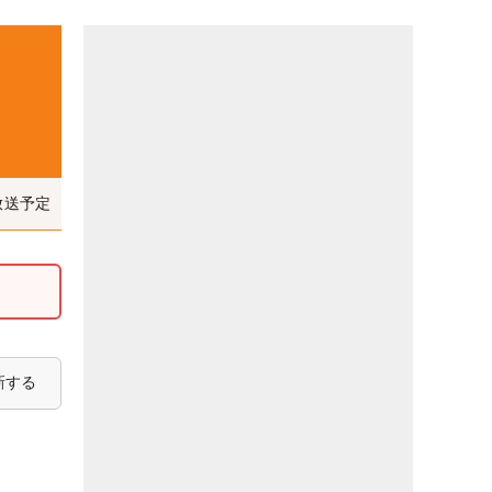
放送予定
新する