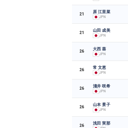
原 江里菜
21
JPN
山田 成美
21
JPN
大西 葵
26
JPN
常 文恵
26
JPN
淺井 咲希
26
JPN
山本 景子
26
JPN
浅田 実那
26