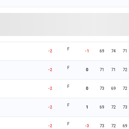
F
-2
-1
69
74
71
F
-2
0
71
71
72
F
-2
0
73
69
72
F
-2
1
69
72
73
F
-2
-3
73
72
69