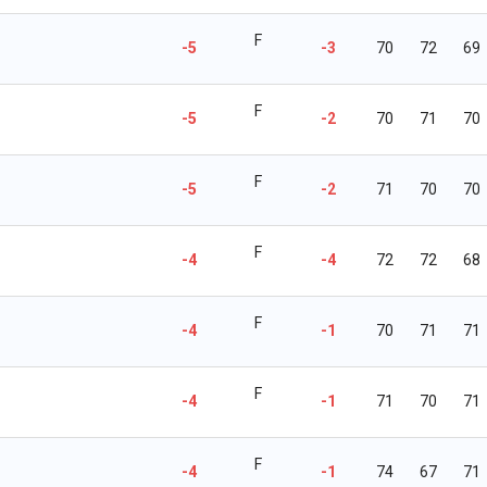
F
-5
-3
70
72
69
F
-5
-2
70
71
70
F
-5
-2
71
70
70
F
-4
-4
72
72
68
F
-4
-1
70
71
71
F
-4
-1
71
70
71
F
-4
-1
74
67
71