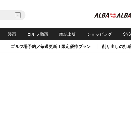
漫画
ゴルフ動画
雑誌出版
ショッピング
SN
ゴルフ場予約／毎週更新！限定優待プラン
削り出しの打