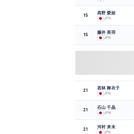
髙野 愛姫
15
JPN
藤井 美羽
15
JPN
若林 舞衣子
21
JPN
石山 千晶
21
JPN
河村 来未
21
JPN