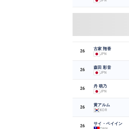
JPN
古家 翔香
26
JPN
森田 彩音
26
JPN
丹 萌乃
26
JPN
黄アルム
26
KOR
サイ・ペイイン
26
TWN