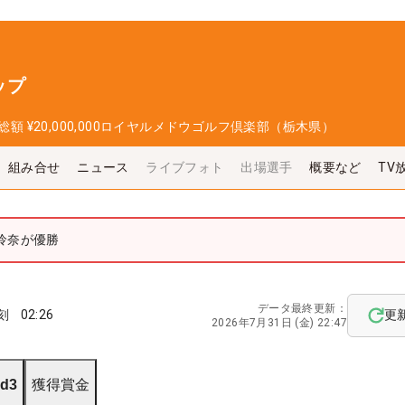
ップ
総額
¥20,000,000
ロイヤルメドウゴルフ倶楽部（栃木県）
組み合せ
ニュース
ライブフォト
出場選手
概要など
TV
怜奈が優勝
データ最終更新：
刻
02:26
更
2026年7月31日 (金) 22:47
d3
獲得賞金