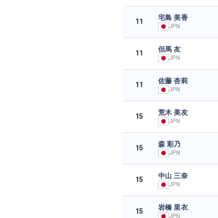
宅島 美香
11
JPN
但馬 友
11
JPN
佐藤 杏莉
11
JPN
荒木 美友
15
JPN
森 彩乃
15
JPN
中山 三奈
15
JPN
岩橋 里衣
15
JPN